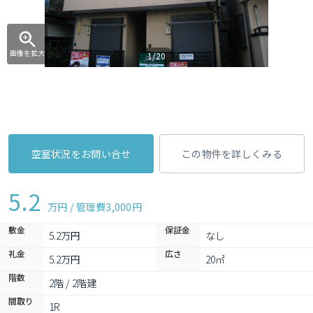
画像を拡大
1/20
空室状況をお問い合せ
この物件を詳しくみる
5.2
万円 / 管理費
3,000円
敷金
保証金
5.2万円
なし
礼金
広さ
5.2万円
20㎡
階数
2階 / 2階建
間取り
1R 