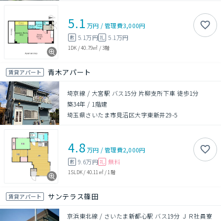
5.1
万円
/
管理費
3,000円
5.1万円
5.1万円
敷
礼
1DK
/
40.79㎡
/
3階
青木アパート
賃貸アパート
埼京線 / 大宮駅 バス15分 片柳支所下車 徒歩1分
築34年
/
1階建
埼玉県さいたま市見沼区大字東新井29-5
4.8
万円
/
管理費
2,000円
9.6万円
無料
敷
礼
1SLDK
/
40.11㎡
/
1階
サンテラス篠田
賃貸アパート
京浜東北線 / さいたま新都心駅 バス19分 ＪＲ社員寮