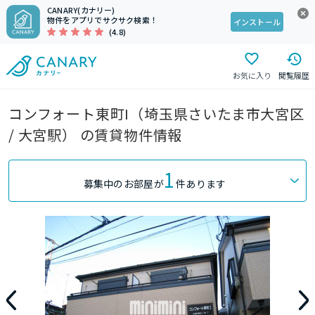
CANARY(カナリー)
物件をアプリでサクサク検索！
インストール
(4.8)
お気に入り
閲覧履歴
コンフォート東町I（埼玉県さいたま市大宮区
/ 大宮駅） の賃貸物件情報
1
募集中のお部屋が
件あります