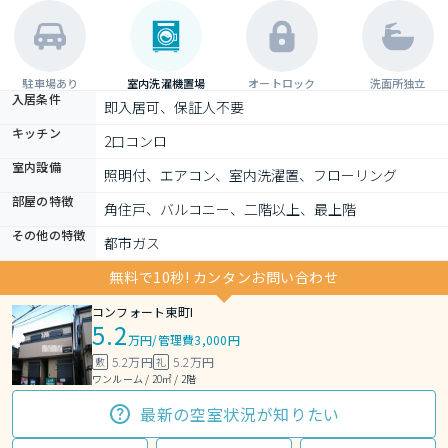
駐車場あり
室内洗濯機置場
オートロック
洗面所独立
入居条件
即入居可、保証人不要
キッチン
2口コンロ
室内設備
照明付、エアコン、室内洗濯置、フローリング
部屋の特徴
角住戸、バルコニー、二階以上、最上階
その他の特徴
都市ガス
無料で10秒! カンタンお問い合わせ
コンフォート東町I
5.2
万円
/
管理費3,000円
5.2万円
5.2万円
敷
礼
ワンルーム / 20㎡ / 2階
最新の空室状況が知りたい