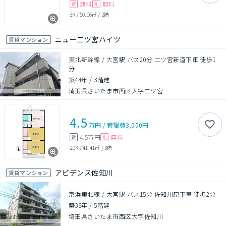
無料
無料
敷
礼
3K
/
50.06㎡
/
2階
ニュー二ツ宮ハイツ
賃貸マンション
東北新幹線 / 大宮駅 バス20分 二ツ宮新道下車 徒歩1
分
築44年
/
3階建
埼玉県さいたま市西区大字二ツ宮
4.5
万円
/
管理費
3,000円
4.5万円
無料
敷
礼
2DK
/
41.41㎡
/
3階
アビデンス佐知川
賃貸マンション
京浜東北線 / 大宮駅 バス15分 佐知川原下車 徒歩2分
築36年
/
5階建
埼玉県さいたま市西区大字佐知川