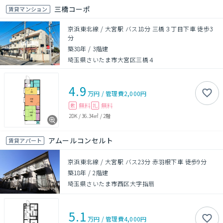
三橋コーポ
賃貸マンション
京浜東北線 / 大宮駅 バス18分 三橋３丁目下車 徒歩3
分
築38年
/
3階建
埼玉県さいたま市大宮区三橋４
4.9
万円
/
管理費
2,000円
無料
無料
敷
礼
2DK
/
36.34㎡
/
2階
アムールコンセルト
賃貸アパート
京浜東北線 / 大宮駅 バス23分 赤羽根下車 徒歩9分
築18年
/
2階建
埼玉県さいたま市西区大字指扇
5.1
万円
/
管理費
4,000円