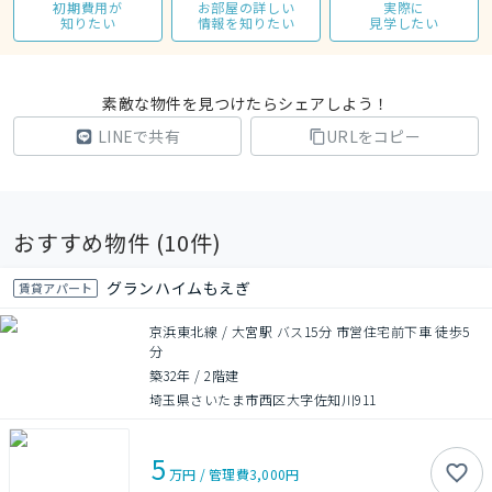
初期費用が
お部屋の詳しい
実際に
知りたい
情報を知りたい
見学したい
素敵な物件を見つけたらシェアしよう！
LINEで共有
URLをコピー
おすすめ物件 (
10
件)
グランハイムもえぎ
賃貸アパート
京浜東北線 / 大宮駅 バス15分 市営住宅前下車 徒歩5
分
築32年
/
2階建
埼玉県さいたま市西区大字佐知川911
5
万円
/
管理費
3,000円