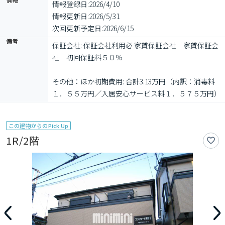
情報登録日:
2026/4/10
情報更新日:
2026/5/31
次回更新予定日:
2026/6/15
備考
保証会社: 保証会社利用必 家賃保証会社　家賃保証会
社　初回保証料５０％

その他：ほか初期費用: 合計3.13万円（内訳：消毒料
１．５５万円／入居安心サービス料１．５７５万円）
この建物からのPick Up
1R/2階