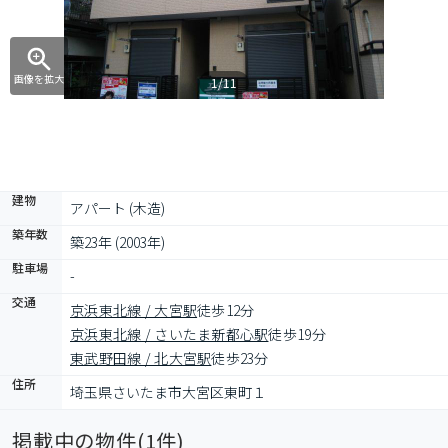
画像を拡大
1/11
建物
アパート (木造)
築年数
築23年 (2003年)
駐車場
-
交通
京浜東北線 / 大宮駅
徒歩12分
京浜東北線 / さいたま新都心駅
徒歩19分
東武野田線 / 北大宮駅
徒歩23分
住所
埼玉県さいたま市大宮区東町１
掲載中の物件(
1
件)