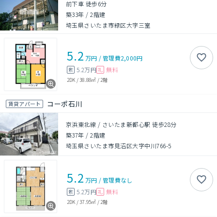
前下車 徒歩6分
築33年
/
2階建
埼玉県さいたま市緑区大字三室
5.2
万円
/
管理費
2,000円
5.2万円
無料
敷
礼
2DK
/
38.88㎡
/
2階
コーポ石川
賃貸アパート
京浜東北線 / さいたま新都心駅 徒歩28分
築37年
/
2階建
埼玉県さいたま市見沼区大字中川766-5
5.2
万円
/
管理費
なし
5.2万円
無料
敷
礼
2DK
/
37.95㎡
/
2階