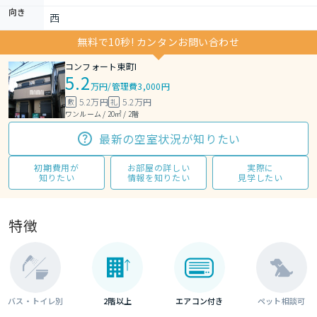
向き
西
無料で10秒! カンタンお問い合わせ
コンフォート東町I
5.2
万円
/
管理費3,000円
5.2万円
5.2万円
敷
礼
ワンルーム / 20㎡ / 2階
最新の空室状況が知りたい
初期費用が
お部屋の詳しい
実際に
知りたい
情報を知りたい
見学したい
特徴
バス・トイレ別
2階以上
エアコン付き
ペット相談可