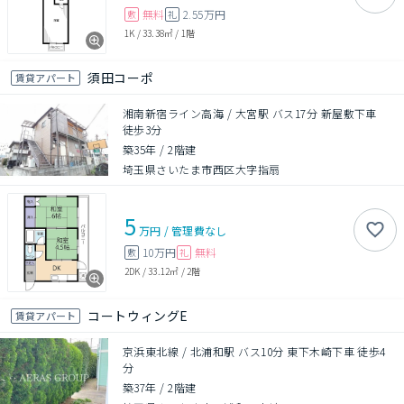
無料
2.55万円
敷
礼
1K
/
33.38㎡
/
1階
須田コーポ
賃貸アパート
湘南新宿ライン高海 / 大宮駅 バス17分 新屋敷下車
徒歩3分
築35年
/
2階建
埼玉県さいたま市西区大字指扇
5
万円
/
管理費
なし
10万円
無料
敷
礼
2DK
/
33.12㎡
/
2階
コートウィングE
賃貸アパート
京浜東北線 / 北浦和駅 バス10分 東下木崎下車 徒歩4
分
築37年
/
2階建