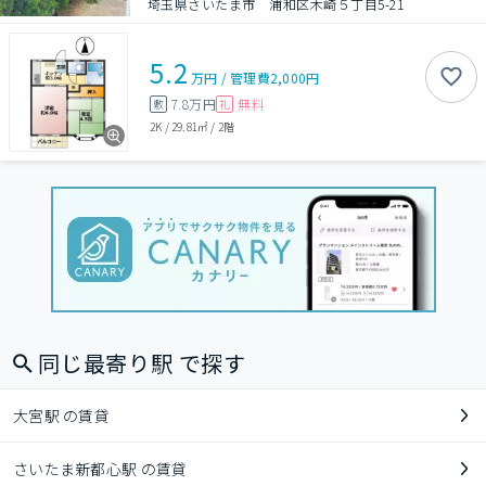
埼玉県さいたま市 浦和区木崎５丁目5-21
5.2
万円
/
管理費
2,000円
7.8万円
無料
敷
礼
2K
/
29.81㎡
/
2階
同じ最寄り駅 で探す
大宮駅 の賃貸
さいたま新都心駅 の賃貸