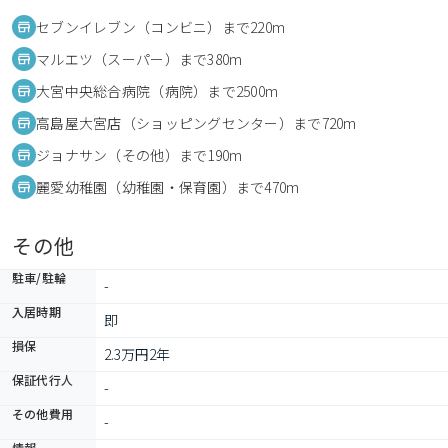
セブンイレブン（コンビニ）まで220m
マルエツ（スーパー）まで380m
大宮中央総合病院（病院）まで2500m
高島屋大宮店（ショッピングセンター）まで720m
ジョナサン（その他）まで190m
麗愛幼稚園（幼稚園・保育園）まで470m
その他
駐車/駐輪
-
入居時期
即
損保
2.3万円2年
保証代行人
-
その他費用
-
情報