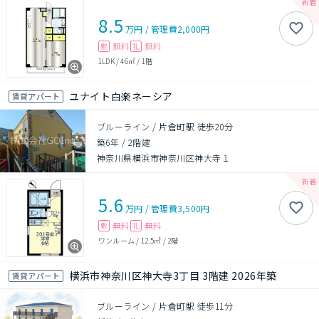
8.5
万円
/
管理費
2,000円
無料
無料
敷
礼
1LDK
/
46㎡
/
1階
ユナイト白楽ネーシア
賃貸アパート
ブルーライン / 片倉町駅 徒歩20分
築6年
/
2階建
神奈川県横浜市神奈川区神大寺１
5.6
万円
/
管理費
3,500円
無料
無料
敷
礼
ワンルーム
/
12.5㎡
/
2階
横浜市神奈川区神大寺3丁目 3階建 2026年築
賃貸アパート
ブルーライン / 片倉町駅 徒歩11分