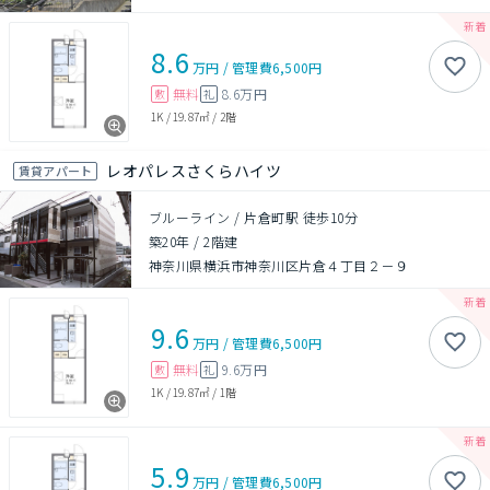
8.6
万円
/
管理費
6,500円
無料
8.6万円
敷
礼
1K
/
19.87㎡
/
2階
レオパレスさくらハイツ
賃貸アパート
ブルーライン / 片倉町駅 徒歩10分
築20年
/
2階建
神奈川県横浜市神奈川区片倉４丁目２－９
9.6
万円
/
管理費
6,500円
無料
9.6万円
敷
礼
1K
/
19.87㎡
/
1階
5.9
万円
/
管理費
6,500円