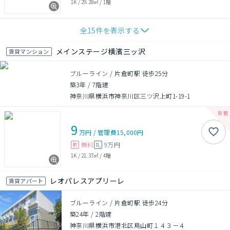
1K
/
29.28㎡
/
1階
全
15
件を表示する
メインステージ横濱三ッ沢
賃貸マンション
ブルーライン / 片倉町駅 徒歩25分
築3年
/
7階建
神奈川県横浜市神奈川区三ツ沢上町1-19-1
9
万円
/
管理費
15,000円
無料
9万円
敷
礼
1K
/
21.37㎡
/
4階
レオパレスアプリーレ
賃貸アパート
ブルーライン / 片倉町駅 徒歩24分
築24年
/
2階建
神奈川県横浜市港北区鳥山町１４３－４