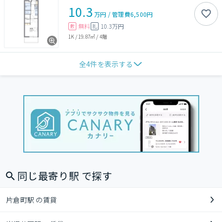
10.3
万円
/
管理費
6,500円
無料
10.3万円
敷
礼
1K
/
19.87㎡
/
4階
全
4
件を表示する
同じ最寄り駅 で探す
片倉町駅 の賃貸