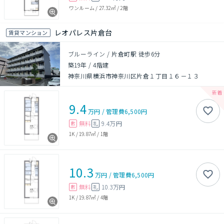
ワンルーム
/
27.32㎡
/
2階
レオパレス片倉台
賃貸マンション
ブルーライン / 片倉町駅 徒歩6分
築19年
/
4階建
神奈川県横浜市神奈川区片倉１丁目１６－１３
9.4
万円
/
管理費
6,500円
無料
9.4万円
敷
礼
1K
/
19.87㎡
/
1階
10.3
万円
/
管理費
6,500円
無料
10.3万円
敷
礼
1K
/
19.87㎡
/
4階