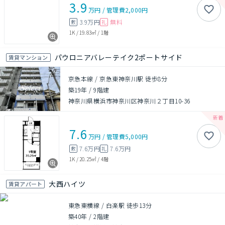
3.9
万円
/
管理費
2,000円
3.9万円
無料
敷
礼
1K
/
19.83㎡
/
1階
パウロニアバレーテイク2ポートサイド
賃貸マンション
京急本線 / 京急東神奈川駅 徒歩8分
築19年
/
9階建
神奈川県横浜市神奈川区神奈川２丁目10-36
7.6
万円
/
管理費
5,000円
7.6万円
7.6万円
敷
礼
1K
/
20.25㎡
/
4階
大西ハイツ
賃貸アパート
東急東横線 / 白楽駅 徒歩13分
築40年
/
2階建