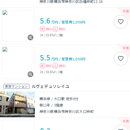
神奈川県横浜市神奈川区白幡仲町11-16
5.6
万円
/
管理費
1,000円
無料
無料
敷
礼
1K
/
19.87㎡
/
2階
5.5
万円
/
管理費
1,000円
無料
無料
敷
礼
1K
/
19.87㎡
/
1階
ルヴェデュソレイユ
賃貸マンション
横浜線 / 大口駅 徒歩6分
築11年
/
3階建
神奈川県横浜市神奈川区大口仲町