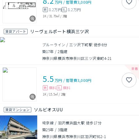
8.2
万円
/
管理費
3,000円
8.2万円
8.2万円
敷
礼
1K
/
31.79㎡
/
3階
リーヴェルポート横浜三ツ沢
賃貸アパート
ブルーライン / 三ツ沢下町駅 徒歩6分
築17年
/
2階建
神奈川県横浜市神奈川区三ツ沢東町4-21
5.5
万円
/
管理費
3,000円
無料
無料
敷
礼
1K
/
15.5㎡
/
2階
ソルビオスUU
賃貸マンション
埼京線 / 羽沢横浜国大駅 徒歩17分
築25年
/
3階建
神奈川県横浜市神奈川区羽沢町982-1