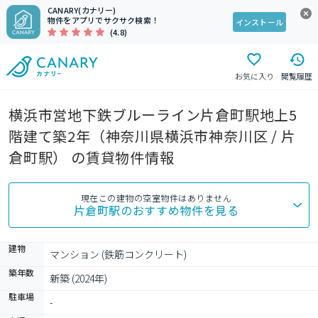
CANARY(カナリー)
物件をアプリでサクサク検索！
インストール
(4.8)
お気に入り
閲覧履歴
横浜市営地下鉄ブルーライン片倉町駅地上5
階建て築2年（神奈川県横浜市神奈川区 / 片
倉町駅） の賃貸物件情報
現在この建物の空室物件はありません
片倉町駅
のおすすめ物件を見る
建物
マンション (鉄筋コンクリート)
築年数
新築 (2024年)
駐車場
-