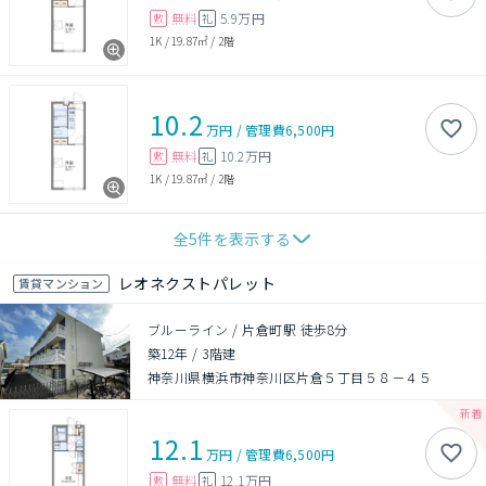
無料
5.9万円
敷
礼
1K
/
19.87㎡
/
2階
10.2
万円
/
管理費
6,500円
無料
10.2万円
敷
礼
1K
/
19.87㎡
/
2階
全
5
件を表示する
レオネクストパレット
賃貸マンション
ブルーライン / 片倉町駅 徒歩8分
築12年
/
3階建
神奈川県横浜市神奈川区片倉５丁目５８－４５
12.1
万円
/
管理費
6,500円
無料
12.1万円
敷
礼