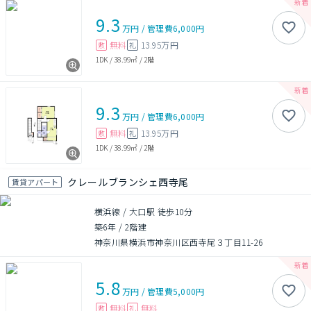
9.3
万円
/
管理費
6,000円
無料
13.95万円
敷
礼
1DK
/
38.99㎡
/
2階
9.3
万円
/
管理費
6,000円
無料
13.95万円
敷
礼
1DK
/
38.99㎡
/
2階
クレールブランシェ西寺尾
賃貸アパート
横浜線 / 大口駅 徒歩10分
築6年
/
2階建
神奈川県横浜市神奈川区西寺尾３丁目11-26
5.8
万円
/
管理費
5,000円
無料
無料
敷
礼