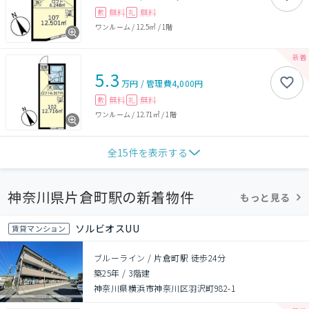
無料
無料
敷
礼
ワンルーム
/
12.5㎡
/
1階
5.3
万円
/
管理費
4,000円
無料
無料
敷
礼
ワンルーム
/
12.71㎡
/
1階
全
15
件を表示する
神奈川県片倉町駅の新着物件
もっと見る
ソルビオスUU
賃貸マンション
ブルーライン / 片倉町駅 徒歩24分
築25年
/
3階建
神奈川県横浜市神奈川区羽沢町982-1