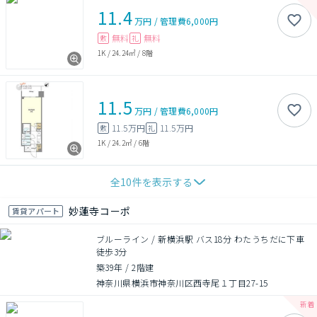
11.4
万円
/
管理費
6,000円
無料
無料
敷
礼
1K
/
24.24㎡
/
8階
11.5
万円
/
管理費
6,000円
11.5万円
11.5万円
敷
礼
1K
/
24.2㎡
/
6階
全
10
件を表示する
妙蓮寺コーポ
賃貸アパート
ブルーライン / 新横浜駅 バス18分 わたうちだに下車
徒歩3分
築39年
/
2階建
神奈川県横浜市神奈川区西寺尾１丁目27-15