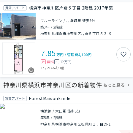
横浜市神奈川区片倉５丁目 2階建 2017年築
賃貸アパート
ブルーライン / 片倉町駅 徒歩9分
築9年
/
2階建
神奈川県横浜市神奈川区片倉５丁目５３-９
7.85
万円
/
管理費
4,100円
無料
12万円
敷
礼
1K
/
29.47㎡
/
1階
神奈川県横浜市神奈川区の新着物件
もっと見る
ForestMaisonEmile
賃貸アパート
横浜線 / 大口駅 徒歩8分
築5年
/
2階建
神奈川県横浜市神奈川区松見町１丁目39-1