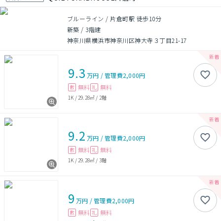
ブルーライン / 片倉町駅 徒歩10分
新築
/
3階建
神奈川県横浜市神奈川区神大寺３丁目21-17
9.3
万円
/
管理費
2,000円
無料
無料
敷
礼
1K
/
29.28㎡
/
2階
9.2
万円
/
管理費
2,000円
無料
無料
敷
礼
1K
/
29.28㎡
/
3階
9
万円
/
管理費
2,000円
無料
無料
敷
礼