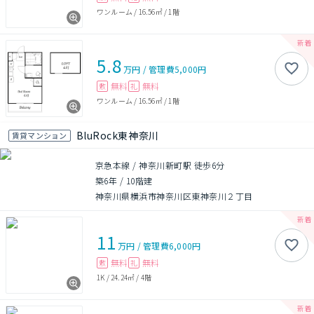
ワンルーム
/
16.56㎡
/
1階
5.8
万円
/
管理費
5,000円
無料
無料
敷
礼
ワンルーム
/
16.56㎡
/
1階
BluRock東神奈川
賃貸マンション
京急本線 / 神奈川新町駅 徒歩6分
築6年
/
10階建
神奈川県横浜市神奈川区東神奈川２丁目
11
万円
/
管理費
6,000円
無料
無料
敷
礼
1K
/
24.24㎡
/
4階