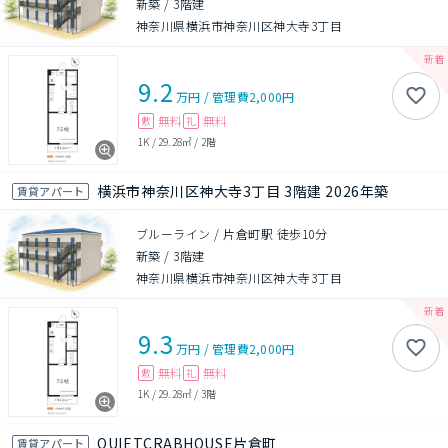
新築
/
3階建
神奈川県横浜市神奈川区神大寺3丁目
9.2
万円
/
管理費
2,000円
無料
無料
敷
礼
1K
/
29.28㎡
/
2階
横浜市神奈川区神大寺3丁目 3階建 2026年築
賃貸アパート
ブルーライン / 片倉町駅 徒歩10分
新築
/
3階建
神奈川県横浜市神奈川区神大寺3丁目
9.3
万円
/
管理費
2,000円
無料
無料
敷
礼
1K
/
29.28㎡
/
3階
QUIETCRABHOUSE片倉町
賃貸アパート