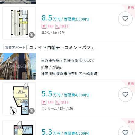
8.5
万円
/
管理費
2,000円
無料
無料
敷
礼
1LDK
/
46㎡
/
1階
ユナイト白幡チョコミントパフェ
賃貸アパート
東急東横線 / 妙蓮寺駅 徒歩10分
新築
/
2階建
神奈川県横浜市神奈川区白幡向町
5.5
万円
/
管理費
4,000円
無料
無料
敷
礼
ワンルーム
/
13㎡
/
1階
5.3
万円
/
管理費
4,000円