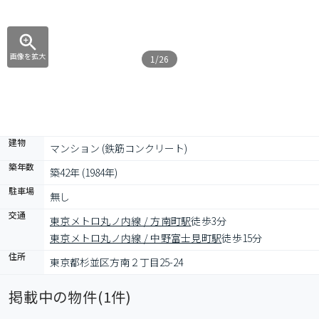
画像を拡大
1/26
建物
マンション (鉄筋コンクリート)
築年数
築42年 (1984年)
駐車場
無し
交通
東京メトロ丸ノ内線 / 方南町駅
徒歩3分
東京メトロ丸ノ内線 / 中野富士見町駅
徒歩15分
住所
東京都杉並区方南２丁目25-24
掲載中の物件(
1
件)