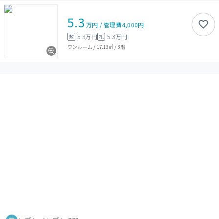
5.3
万円
/
管理費
4,000円
5.3万円
5.3万円
敷
礼
ワンルーム
/
17.13㎡
/
3階