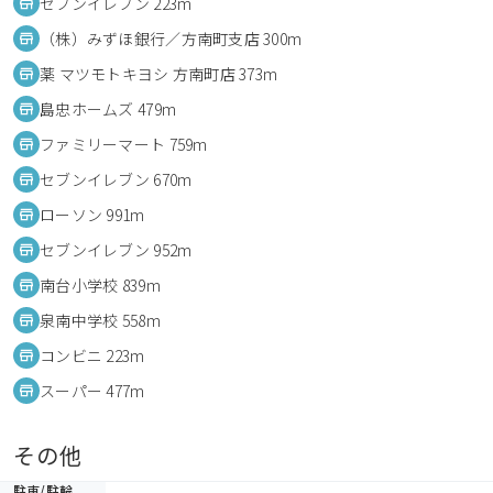
セブンイレブン 223m
（株）みずほ銀行／方南町支店 300m
薬 マツモトキヨシ 方南町店 373m
島忠ホームズ 479m
ファミリーマート 759m
セブンイレブン 670m
ローソン 991m
セブンイレブン 952m
南台小学校 839m
泉南中学校 558m
コンビニ 223m
スーパー 477m
その他
駐車/駐輪