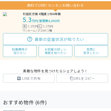
無料で10秒! カンタンお問い合わせ
杉並区方南 4階建 1984年築
5.3
万円
/
管理費4,000円
5.3万円
5.3万円
敷
礼
ワンルーム / 17.13㎡ / 3階
最新の空室状況が知りたい
初期費用が
お部屋の詳しい
実際に
知りたい
情報を知りたい
見学したい
素敵な物件を見つけたらシェアしよう！
LINEで共有
URLをコピー
おすすめ物件 (
6
件)