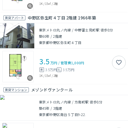
1K
/
15㎡
/
2階
中野区弥生町４丁目 2階建 1966年築
賃貸アパート
東京メトロ丸ノ内線 / 中野富士見町駅 徒歩8分
築60年
/
2階建
東京都中野区弥生町４丁目
3.5
万円
/
管理費
1,000円
3.5万円
3.5万円
敷
礼
1K
/
15㎡
/
2階
メゾンドヴァンクール
賃貸マンション
東京メトロ丸ノ内線 / 方南町駅 徒歩8分
築45年
/
3階建
東京都中野区南台５丁目9-22.