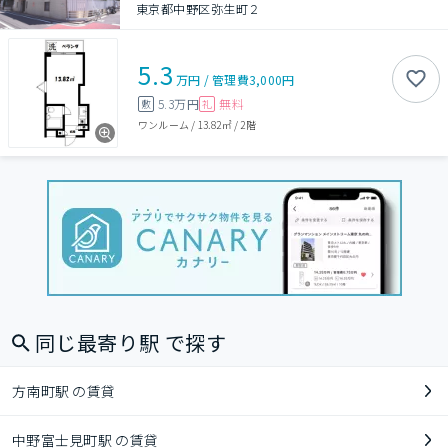
東京都中野区弥生町２
5.3
万円
/
管理費
3,000円
5.3万円
無料
敷
礼
ワンルーム
/
13.82㎡
/
2階
同じ最寄り駅 で探す
方南町駅 の賃貸
中野富士見町駅 の賃貸