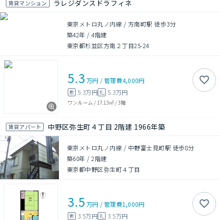
ラレジダンスドラフィネ
賃貸マンション
東京メトロ丸ノ内線 / 方南町駅 徒歩3分
築42年
/
4階建
東京都杉並区方南２丁目25-24
5.3
万円
/
管理費
4,000円
5.3万円
5.3万円
敷
礼
ワンルーム
/
17.13㎡
/
3階
中野区弥生町４丁目 2階建 1966年築
賃貸アパート
東京メトロ丸ノ内線 / 中野富士見町駅 徒歩8分
築60年
/
2階建
東京都中野区弥生町４丁目
3.5
万円
/
管理費
1,000円
3.5万円
3.5万円
敷
礼