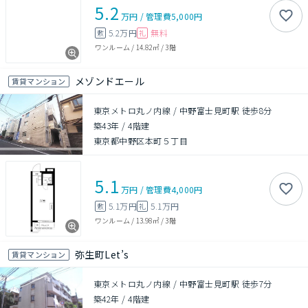
5.2
万円
/
管理費
5,000円
5.2万円
無料
敷
礼
ワンルーム
/
14.82㎡
/
3階
メゾンドエール
賃貸マンション
東京メトロ丸ノ内線 / 中野富士見町駅 徒歩8分
築43年
/
4階建
東京都中野区本町５丁目
5.1
万円
/
管理費
4,000円
5.1万円
5.1万円
敷
礼
ワンルーム
/
13.98㎡
/
3階
弥生町Let’s
賃貸マンション
東京メトロ丸ノ内線 / 中野富士見町駅 徒歩7分
築42年
/
4階建