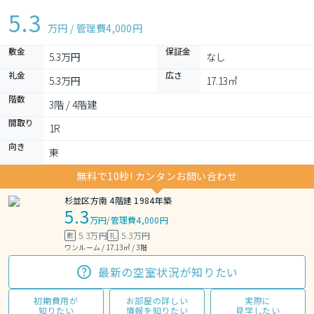
5.3
万円 / 管理費
4,000円
敷金
保証金
5.3万円
なし
礼金
広さ
5.3万円
17.13㎡
階数
3階 / 4階建
間取り
1R 
向き
東
無料で10秒! カンタンお問い合わせ
杉並区方南 4階建 1984年築
5.3
万円
/
管理費4,000円
5.3万円
5.3万円
敷
礼
ワンルーム / 17.13㎡ / 3階
最新の空室状況が知りたい
初期費用が
お部屋の詳しい
実際に
知りたい
情報を知りたい
見学したい