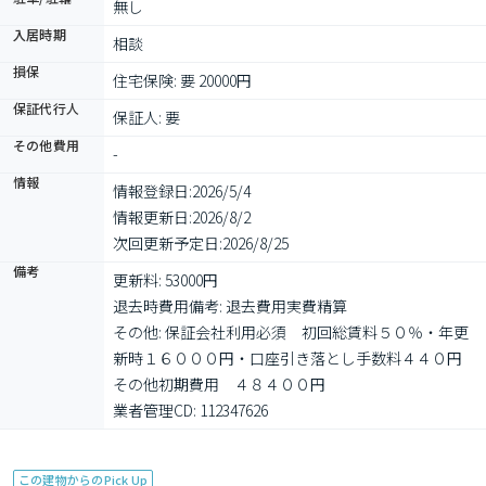
無し
入居時期
相談
損保
住宅保険: 要 20000円
保証代行人
保証人: 要
その他費用
-
情報
情報登録日:
2026/5/4
情報更新日:
2026/8/2
次回更新予定日:
2026/8/25
備考
更新料: 53000円

退去時費用備考: 退去費用実費精算

その他: 保証会社利用必須　初回総賃料５０％・年更
新時１６０００円・口座引き落とし手数料４４０円　
その他初期費用　４８４００円

業者管理CD: 112347626
この建物からのPick Up