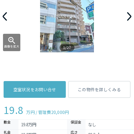
画像を拡大
1/27
空室状況をお問い合せ
この物件を詳しくみる
19.8
万円 / 管理費
20,000円
敷金
保証金
19.8万円
なし
礼金
広さ