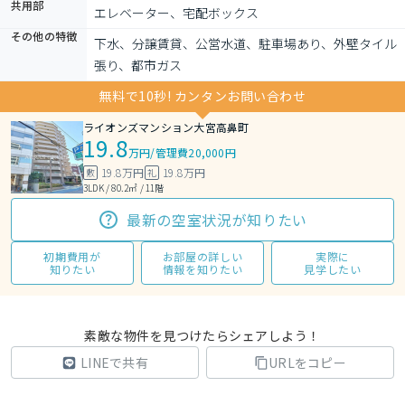
共用部
エレベーター、宅配ボックス
その他の特徴
下水、分譲賃貸、公営水道、駐車場あり、外壁タイル
張り、都市ガス
無料で10秒! カンタンお問い合わせ
ライオンズマンション大宮高鼻町
19.8
万円
/
管理費20,000円
19.8万円
19.8万円
敷
礼
3LDK / 80.2㎡ / 11階
最新の空室状況が知りたい
初期費用が
お部屋の詳しい
実際に
知りたい
情報を知りたい
見学したい
素敵な物件を見つけたらシェアしよう！
LINEで共有
URLをコピー