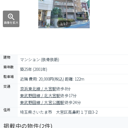
画像を拡大
1/17
建物
マンション (鉄骨鉄筋)
築年数
築25年 (2001年)
駐車場
近隣 費用: 20,000円(税込) 距離: 122m
交通
京浜東北線 / 大宮駅
徒歩8分
東武野田線 / 北大宮駅
徒歩17分
東武野田線 / 大宮公園駅
徒歩24分
住所
埼玉県さいたま市　大宮区高鼻町１丁目3-2
掲載中の物件(
2
件)