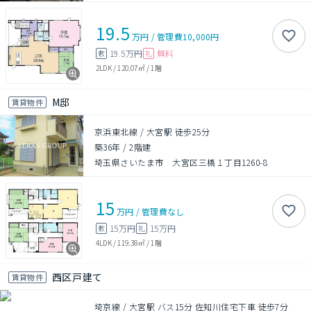
19.5
万円
/
管理費
10,000円
19.5万円
無料
敷
礼
2LDK
/
120.07㎡
/
1階
M邸
賃貸物件
京浜東北線 / 大宮駅 徒歩25分
築36年
/
2階建
埼玉県さいたま市 大宮区三橋１丁目1260-8
15
万円
/
管理費
なし
15万円
15万円
敷
礼
4LDK
/
119.38㎡
/
1階
西区戸建て
賃貸物件
埼京線 / 大宮駅 バス15分 佐知川住宅下車 徒歩7分