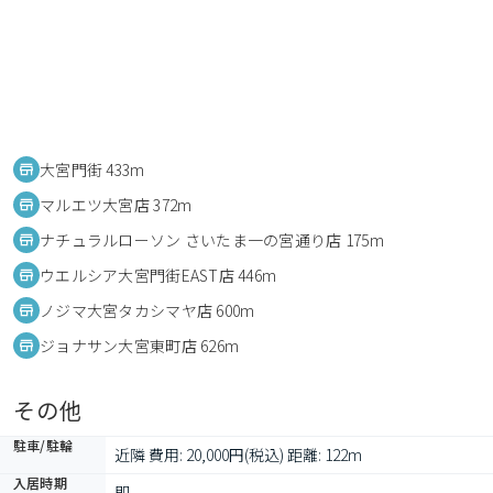
大宮門街 433m
マルエツ大宮店 372m
ナチュラルローソン さいたま一の宮通り店 175m
ウエルシア大宮門街EAST店 446m
ノジマ大宮タカシマヤ店 600m
ジョナサン大宮東町店 626m
その他
駐車/駐輪
近隣 費用: 20,000円(税込) 距離: 122m
入居時期
即