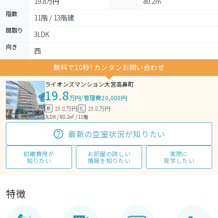
19.8万円
80.2㎡
階数
11階 / 13階建
間取り
3LDK 
向き
西
無料で10秒! カンタンお問い合わせ
ライオンズマンション大宮高鼻町
19.8
万円
/
管理費20,000円
19.8万円
19.8万円
敷
礼
3LDK / 80.2㎡ / 11階
最新の空室状況が知りたい
初期費用が
お部屋の詳しい
実際に
知りたい
情報を知りたい
見学したい
特徴