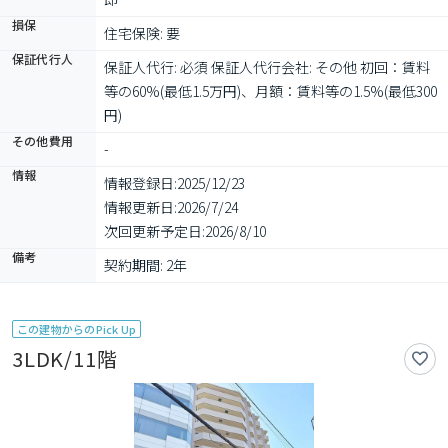
損保
住宅保険: 要
保証代行人
保証人代行: 必須 保証人代行会社: その他 初回：賃料
等の60%(最低1.5万円)、月額：賃料等の1.5%(最低300
円)
その他費用
-
情報
情報登録日:
2025/12/23
情報更新日:
2026/7/24
次回更新予定日:
2026/8/10
備考
契約期間: 2年
この建物からのPick Up
3LDK/11階