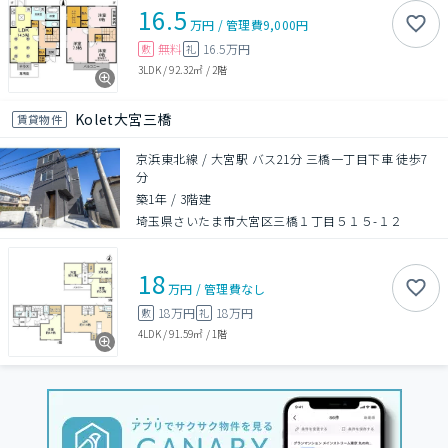
16.5
万円
/
管理費
9,000円
無料
16.5万円
敷
礼
3LDK
/
92.32㎡
/
2階
Kolet大宮三橋
賃貸物件
京浜東北線 / 大宮駅 バス21分 三橋一丁目下車 徒歩7
分
築1年
/
3階建
埼玉県さいたま市大宮区三橋１丁目５１５-１２
18
万円
/
管理費
なし
18万円
18万円
敷
礼
4LDK
/
91.59㎡
/
1階