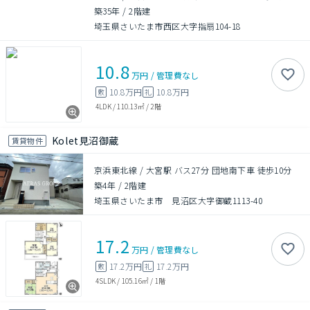
築35年
/
2階建
埼玉県さいたま市西区大字指扇104-18
10.8
万円
/
管理費
なし
10.8万円
10.8万円
敷
礼
4LDK
/
110.13㎡
/
2階
Kolet見沼御蔵
賃貸物件
京浜東北線 / 大宮駅 バス27分 団地南下車 徒歩10分
築4年
/
2階建
埼玉県さいたま市 見沼区大字御蔵1113-40
17.2
万円
/
管理費
なし
17.2万円
17.2万円
敷
礼
4SLDK
/
105.16㎡
/
1階