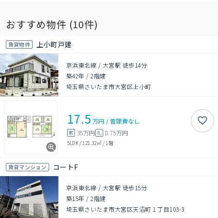
おすすめ物件 (
10
件)
上小町戸建
賃貸物件
京浜東北線 / 大宮駅 徒歩14分
築42年
/
2階建
埼玉県さいたま市大宮区上小町
17.5
万円
/
管理費
なし
35万円
8.75万円
敷
礼
5LDK
/
121.32㎡
/
1階
コートF
賃貸マンション
京浜東北線 / 大宮駅 徒歩15分
築15年
/
2階建
埼玉県さいたま市大宮区天沼町１丁目103-3