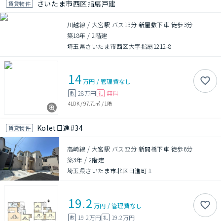
さいたま市西区指扇戸建
賃貸物件
川越線 / 大宮駅 バス13分 新屋敷下車 徒歩3分
築18年
/
2階建
埼玉県さいたま市西区大字指扇1212-8
14
万円
/
管理費
なし
28万円
無料
敷
礼
4LDK
/
97.71㎡
/
1階
Kolet日進#34
賃貸物件
高崎線 / 大宮駅 バス32分 新開橋下車 徒歩6分
築3年
/
2階建
埼玉県さいたま市北区日進町１
19.2
万円
/
管理費
なし
19.2万円
19.2万円
敷
礼