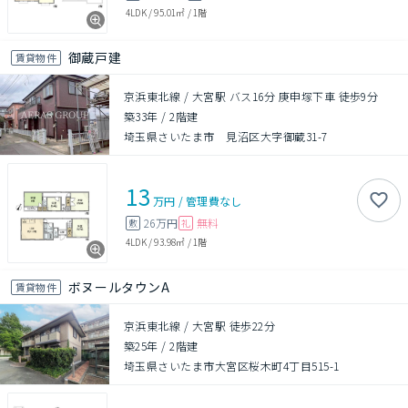
4LDK
/
95.01㎡
/
1階
御蔵戸建
賃貸物件
京浜東北線 / 大宮駅 バス16分 庚申塚下車 徒歩9分
築33年
/
2階建
埼玉県さいたま市 見沼区大字御蔵31-7
13
万円
/
管理費
なし
26万円
無料
敷
礼
4LDK
/
93.98㎡
/
1階
ボヌールタウンA
賃貸物件
京浜東北線 / 大宮駅 徒歩22分
築25年
/
2階建
埼玉県さいたま市大宮区桜木町4丁目515-1