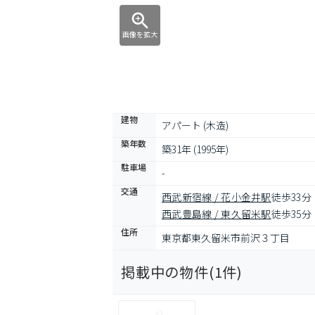
画像を拡大
建物
アパート (木造)
築年数
築31年 (1995年)
駐車場
-
交通
西武新宿線 / 花小金井駅
徒歩33分
西武豊島線 / 東久留米駅
徒歩35分
住所
東京都東久留米市前沢３丁目
掲載中の物件(
1
件)