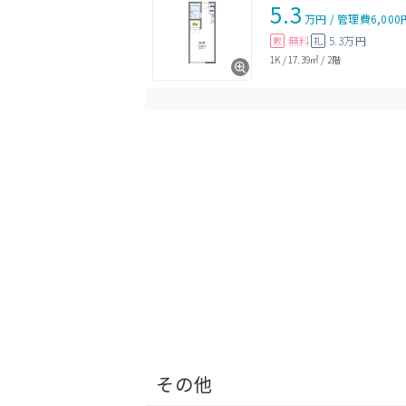
5.3
万円
/
管理費
6,000
無料
5.3万円
敷
礼
1K
/
17.39㎡
/
2階
その他