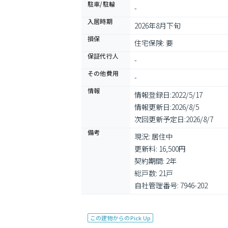
駐車/駐輪
-
入居時期
2026年8月下旬
損保
住宅保険: 要
保証代行人
-
その他費用
-
情報
情報登録日:
2022/5/17
情報更新日:
2026/8/5
次回更新予定日:
2026/8/7
備考
現況: 居住中

更新料: 16,500円

契約期間: 2年

総戸数: 21戸

自社管理番号: 7946-202
この建物からのPick Up