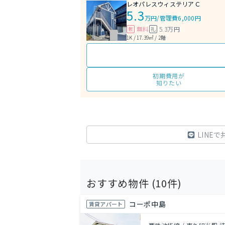
レオパレスウィステリアＣ
5.3
万円
/
管理費6,000円
無料
5.3万円
敷
礼
1K / 17.39㎡ / 2階
初期費用が
知りたい
LINEで
おすすめ物件 (
10
件)
コーポ中島
賃貸アパート