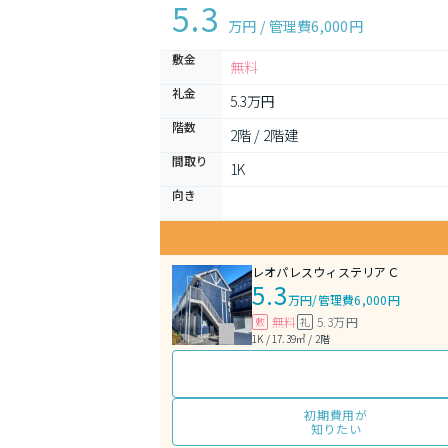
5.3
万円 / 管理費
6,000円
敷金
無料
礼金
5.3万円
階数
2階 / 2階建
間取り
1K 
向き
レオパレスウィステリアＣ
5.3
万円
/
管理費6,000円
無料
5.3万円
敷
礼
1K / 17.39㎡ / 2階
初期費用が
知りたい