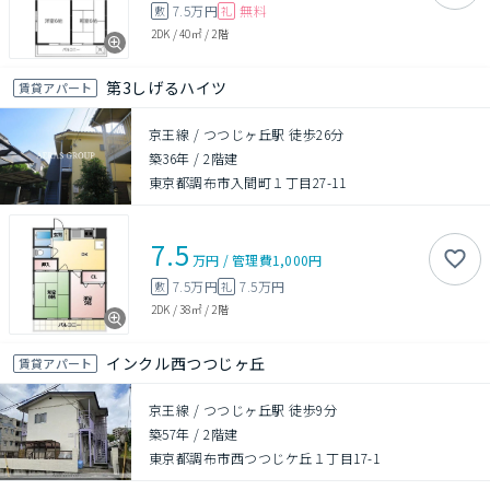
7.5万円
無料
敷
礼
2DK
/
40㎡
/
2階
第3しげるハイツ
賃貸アパート
京王線 / つつじヶ丘駅 徒歩26分
築36年
/
2階建
東京都調布市入間町１丁目27-11
7.5
万円
/
管理費
1,000円
7.5万円
7.5万円
敷
礼
2DK
/
38㎡
/
2階
インクル西つつじヶ丘
賃貸アパート
京王線 / つつじヶ丘駅 徒歩9分
築57年
/
2階建
東京都調布市西つつじケ丘１丁目17-1