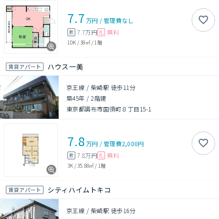
7.7
万円
/
管理費
なし
7.7万円
無料
敷
礼
1DK
/
38㎡
/
1階
ハウス一美
賃貸アパート
京王線 / 柴崎駅 徒歩11分
築45年
/
2階建
東京都調布市国領町８丁目15-1
7.8
万円
/
管理費
2,000円
7.8万円
無料
敷
礼
3K
/
35.88㎡
/
1階
シティハイムトキコ
賃貸アパート
京王線 / 柴崎駅 徒歩16分