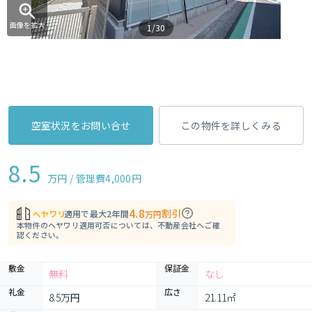
画像を拡大
1/30
空室状況をお問い合せ
この物件を詳しくみる
8.5
万円 / 管理費
4,000円
4.8
割引
適用で最大2年間
万円
本物件のヘヤワリ適用可否については、不動産会社へご確
認ください。
敷金
保証金
無料
なし
礼金
広さ
8.5万円
21.11㎡