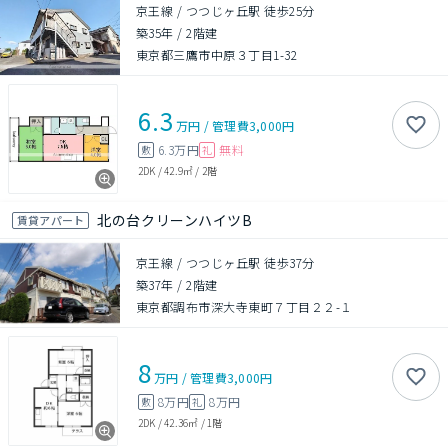
京王線 / つつじヶ丘駅 徒歩25分
築35年
/
2階建
東京都三鷹市中原３丁目1-32
6.3
万円
/
管理費
3,000円
6.3万円
無料
敷
礼
2DK
/
42.9㎡
/
2階
北の台クリーンハイツB
賃貸アパート
京王線 / つつじヶ丘駅 徒歩37分
築37年
/
2階建
東京都調布市深大寺東町７丁目２２-１
8
万円
/
管理費
3,000円
8万円
8万円
敷
礼
2DK
/
42.36㎡
/
1階