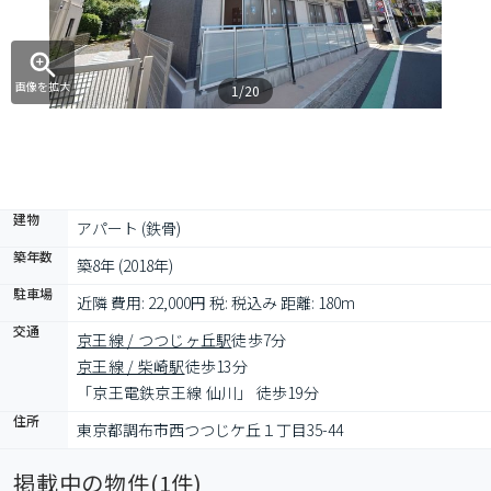
画像を拡大
1/20
建物
アパート (鉄骨)
築年数
築8年 (2018年)
駐車場
近隣 費用: 22,000円 税: 税込み 距離: 180m
交通
京王線 / つつじヶ丘駅
徒歩7分
京王線 / 柴崎駅
徒歩13分
「京王電鉄京王線 仙川」 徒歩19分
住所
東京都調布市西つつじケ丘１丁目35-44
掲載中の物件(
1
件)