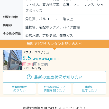
ット対応、室内洗濯置、冷房、フローリング、シュー
ズボックス
部屋の特徴
角住戸、バルコニー、二階以上
共用部
駐輪場、宅配ボックス、バイク置場
その他の特徴
公営水道、定期借家、都市ガス
無料で10秒! カンタンお問い合わせ
リブリ・つつじヶ丘
8.5
万円
/
管理費4,000円
無料
8.5万円
敷
礼
1K / 21.11㎡ / 2階
最新の空室状況が知りたい
初期費用が
お部屋の詳しい
実際に
知りたい
情報を知りたい
見学したい
素敵な物件を見つけたらシェアしよう！