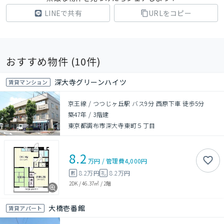
LINEで共有
URLをコピー
おすすめ物件 (
10
件)
深大寺グリーンハイツ
賃貸マンション
京王線 / つつじヶ丘駅 バス9分 西原下車 徒歩5分
築47年
/
3階建
東京都調布市深大寺東町５丁目
8.2
万円
/
管理費
4,000円
8.2万円
8.2万円
敷
礼
2DK
/
46.37㎡
/
2階
大橋壱番館
賃貸アパート