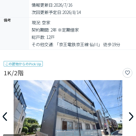
情報更新日:
2026/7/16
次回更新予定日:
2026/8/14
備考
現況: 空家

契約期間: 2年 ※定期借家

総戸数: 12戸

その他交通: 「京王電鉄京王線 仙川」 徒歩19分
この建物からのPick Up
1K/2階