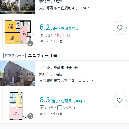
築39年
/
2階建
東京都調布市佐須町４丁目64-3
6.2
万円
/
管理費
なし
6.2万円
無料
敷
礼
2K
/
34.35㎡
/
2階
ユニヴェール華
賃貸アパート
京王線 / 柴崎駅 徒歩8分
築18年
/
3階建
東京都調布市八雲台２丁目１２-７
8.5
万円
/
管理費
3,000円
8.5万円
8.5万円
敷
礼
1K
/
29.18㎡
/
1階