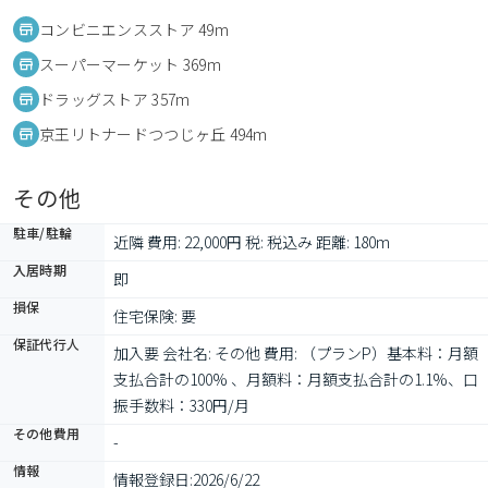
コンビニエンスストア 49m
スーパーマーケット 369m
ドラッグストア 357m
京王リトナードつつじヶ丘 494m
その他
駐車/駐輪
近隣 費用: 22,000円 税: 税込み 距離: 180m
入居時期
即
損保
住宅保険: 要
保証代行人
加入要 会社名: その他 費用: （プランP）基本料：月額
支払合計の100% 、月額料：月額支払合計の1.1%、口
振手数料：330円/月
その他費用
-
情報
情報登録日:
2026/6/22