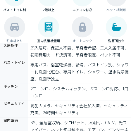
バス・トイレ別
2階以上
エアコン付き
ペット相談可
駐車場あり
室内洗濯機置場
オートロック
洗面所独立
入居条件
即入居可、保証人不要、単身者希望、二人入居不可、
初期費用カード決済可、単身者限定、ペット不可
バス・トイレ
専用バス、浴室乾燥機、給湯、バストイレ別、シャワ
ー付洗面化粧台、専用トイレ、シャワー、温水洗浄便
座、洗面所独立
キッチン
2口コンロ、システムキッチン、ガスコンロ対応、1口
コンロ
セキュリティ
防犯カメラ、セキュリティ会社加入済、セキュリティ
充実、24時間セキュリティ
室内設備
BS、全居室収納、クロゼット、照明付、CATV、光フ
ァイバー、ネット使用料不要、エアコン、インターネ