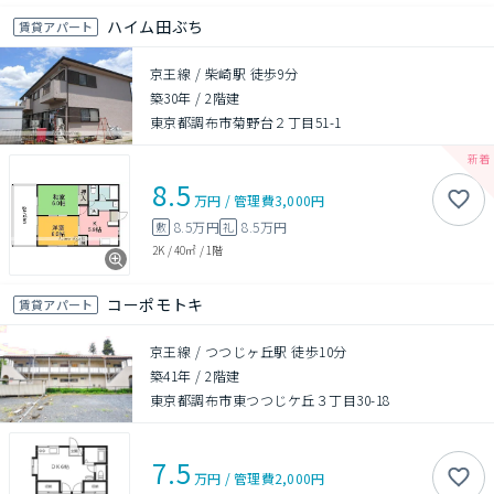
ハイム田ぶち
賃貸アパート
京王線 / 柴崎駅 徒歩9分
築30年
/
2階建
東京都調布市菊野台２丁目51-1
8.5
万円
/
管理費
3,000円
8.5万円
8.5万円
敷
礼
2K
/
40㎡
/
1階
コーポモトキ
賃貸アパート
京王線 / つつじヶ丘駅 徒歩10分
築41年
/
2階建
東京都調布市東つつじケ丘３丁目30-18
7.5
万円
/
管理費
2,000円