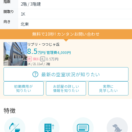
階数
2階 / 3階建
間取り
1K 
向き
北東
無料で10秒! カンタンお問い合わせ
リブリ・つつじヶ丘
8.5
万円
/
管理費4,000円
無料
8.5万円
敷
礼
1K / 21.11㎡ / 2階
最新の空室状況が知りたい
初期費用が
お部屋の詳しい
実際に
知りたい
情報を知りたい
見学したい
特徴