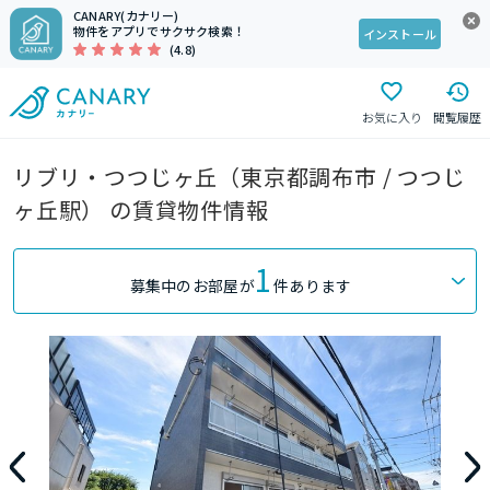
CANARY(カナリー)
物件をアプリでサクサク検索！
インストール
(4.8)
お気に入り
閲覧履歴
リブリ・つつじヶ丘（東京都調布市 / つつじ
ヶ丘駅） の賃貸物件情報
1
募集中のお部屋が
件あります