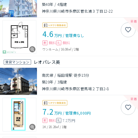
築40年
/
4階建
神奈川県川崎市多摩区菅北浦３丁目12-22
4.6
万円
/
管理費
なし
無料
無料
敷
礼
ワンルーム
/
16.08㎡
/
2階
レオパレス英
賃貸マンション
南武線 / 稲田堤駅 徒歩15分
築20年
/
3階建
神奈川県川崎市多摩区菅馬場２丁目2-8
7.2
万円
/
管理費
6,000円
無料
7.2万円
敷
礼
1K
/
20.28㎡
/
1階