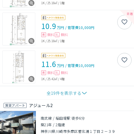
1K
/
25.18㎡
/
1階
10.9
万円
/
管理費
10,000円
無料
無料
敷
礼
1K
/
25.18㎡
/
1階
11.6
万円
/
管理費
10,000円
無料
無料
敷
礼
1K
/
25.42㎡
/
4階
全
19
件を表示する
アジュール2
賃貸アパート
南武線 / 稲田堤駅 徒歩6分
築21年
/
2階建
神奈川県川崎市多摩区菅北浦１丁目２－３９