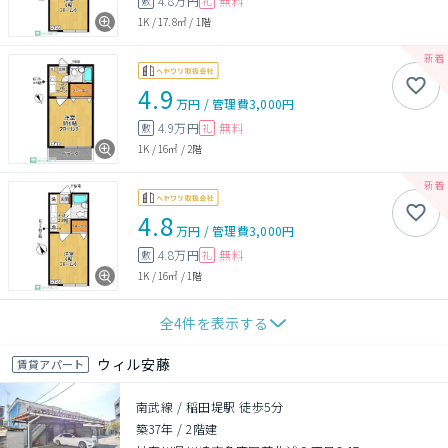
4.8万円
無料
敷
礼
1K
/
17.8㎡
/
1階
4.9
万円
/
管理費
3,000円
4.9万円
無料
敷
礼
1K
/
16㎡
/
2階
4.8
万円
/
管理費
3,000円
4.8万円
無料
敷
礼
1K
/
16㎡
/
1階
全
4
件を表示する
ウィル安藤
賃貸アパート
南武線 / 稲田堤駅 徒歩5分
築37年
/
2階建