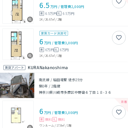
6.5
万円
/
管理費
2,000円
6.5万円
6.5万円
敷
礼
1K
/
26.67㎡
/
2階
家賃カード決済可
6
万円
/
管理費
3,000円
6万円
6万円
敷
礼
1K
/
26.67㎡
/
1階
KURANakanoshima
賃貸アパート
南武線 / 稲田堤駅 徒歩25分
築8年
/
2階建
神奈川県川崎市多摩区中野島６丁目１８-３６
6
万円
/
管理費
3,000円
無料
無料
敷
礼
ワンルーム
/
17.8㎡
/
1階