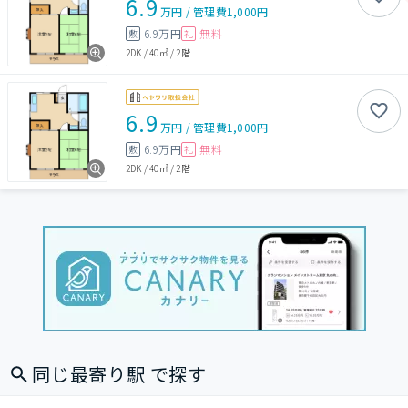
6.9
万円
/
管理費
1,000円
6.9万円
無料
敷
礼
2DK
/
40㎡
/
2階
6.9
万円
/
管理費
1,000円
6.9万円
無料
敷
礼
2DK
/
40㎡
/
2階
同じ最寄り駅 で探す