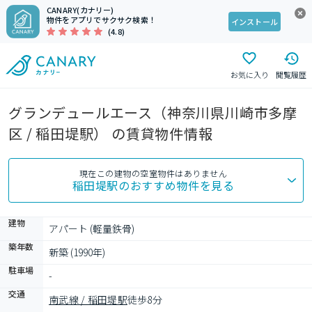
CANARY(カナリー)
物件をアプリでサクサク検索！
インストール
(4.8)
お気に入り
閲覧履歴
グランデュールエース（神奈川県川崎市多摩
区 / 稲田堤駅） の賃貸物件情報
現在この建物の空室物件はありません
稲田堤駅
のおすすめ物件を見る
建物
アパート (軽量鉄骨)
築年数
新築 (1990年)
駐車場
-
交通
南武線 / 稲田堤駅
徒歩8分