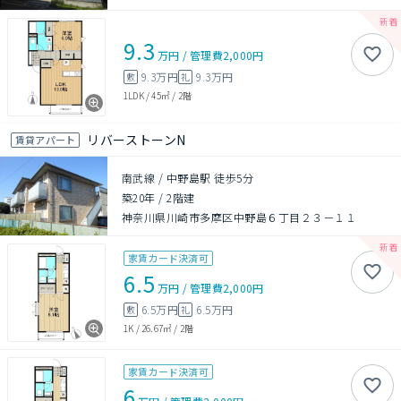
9.3
万円
/
管理費
2,000円
9.3万円
9.3万円
敷
礼
1LDK
/
45㎡
/
2階
リバーストーンN
賃貸アパート
南武線 / 中野島駅 徒歩5分
築20年
/
2階建
神奈川県川崎市多摩区中野島６丁目２３－１１
家賃カード決済可
6.5
万円
/
管理費
2,000円
6.5万円
6.5万円
敷
礼
1K
/
26.67㎡
/
2階
家賃カード決済可
6