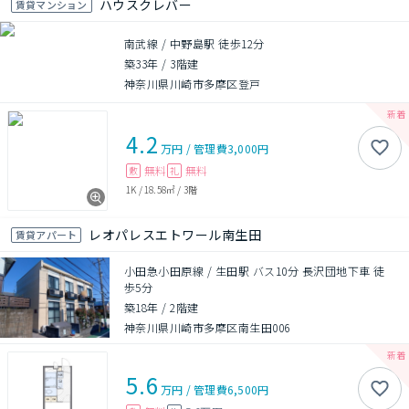
ハウスクレバー
賃貸マンション
南武線 / 中野島駅 徒歩12分
築33年
/
3階建
神奈川県川崎市多摩区登戸
4.2
万円
/
管理費
3,000円
無料
無料
敷
礼
1K
/
18.58㎡
/
3階
レオパレスエトワール南生田
賃貸アパート
小田急小田原線 / 生田駅 バス10分 長沢団地下車 徒
歩5分
築18年
/
2階建
神奈川県川崎市多摩区南生田006
5.6
万円
/
管理費
6,500円