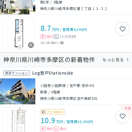
築8年
/
3階建
神奈川県川崎市多摩区菅２丁目１３-３２
8.7
万円
/
管理費
4,000円
無料
13.05万円
敷
礼
1K
/
26.08㎡
/
2階
神奈川県川崎市多摩区の新着物件
もっと見る
Log登戸Stationside
賃貸マンション
小田急小田原線 / 登戸駅 徒歩4分
新築
/
4階建
神奈川県川崎市多摩区登戸新町438
10.9
万円
/
管理費
10,000円
無料
無料
敷
礼