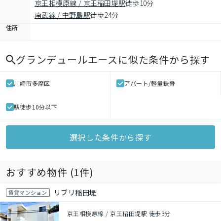
京王相模原線 / 京王稲田堤駅
徒歩10分
南武線 / 中野島駅
徒歩24分
住所
グランデュールエース
に似た条件から探す
川崎市多摩区
アパート/軽量鉄骨
駅徒歩10分以下
選択した条件から探す
おすすめ物件 (
1
件)
リブリ稲田堤
賃貸マンション
京王相模原線 / 京王稲田堤駅 徒歩3分