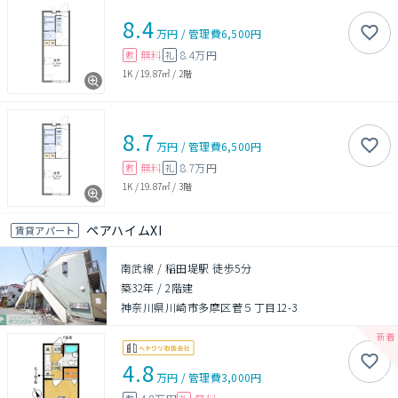
8.4
万円
/
管理費
6,500円
無料
8.4万円
敷
礼
1K
/
19.87㎡
/
2階
8.7
万円
/
管理費
6,500円
無料
8.7万円
敷
礼
1K
/
19.87㎡
/
3階
ペアハイムXI
賃貸アパート
南武線 / 稲田堤駅 徒歩5分
築32年
/
2階建
神奈川県川崎市多摩区菅５丁目12-3
4.8
万円
/
管理費
3,000円