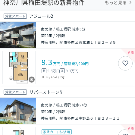
神奈川県稲田堤駅の新着物件
もっと見る
アジュール2
賃貸アパート
南武線 / 稲田堤駅 徒歩6分
築21年
/
2階建
神奈川県川崎市多摩区菅北浦１丁目２－３９
9.3
万円
/
管理費
2,000円
9.3万円
9.3万円
敷
礼
1LDK
/
45㎡
/
2階
リバーストーンN
賃貸アパート
南武線 / 稲田堤駅 徒歩24分
築20年
/
2階建
神奈川県川崎市多摩区中野島６丁目２３－１１
家賃カード決済可