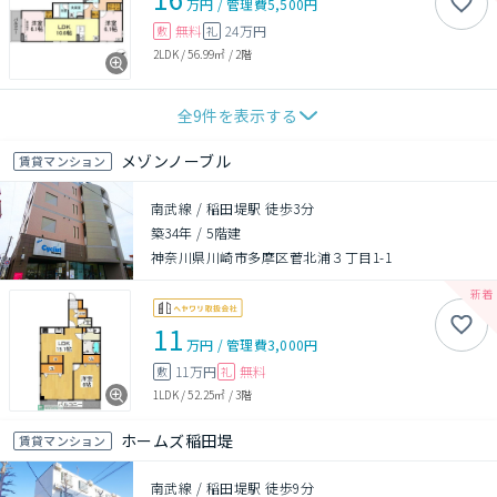
万円
/
管理費
5,500円
無料
24万円
敷
礼
2LDK
/
56.99㎡
/
2階
全
9
件を表示する
メゾンノーブル
賃貸マンション
南武線 / 稲田堤駅 徒歩3分
築34年
/
5階建
神奈川県川崎市多摩区菅北浦３丁目1-1
11
万円
/
管理費
3,000円
11万円
無料
敷
礼
1LDK
/
52.25㎡
/
3階
ホームズ稲田堤
賃貸マンション
南武線 / 稲田堤駅 徒歩9分