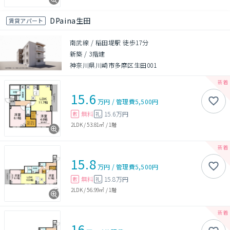
DPaina生田
賃貸アパート
南武線 / 稲田堤駅 徒歩17分
新築
/
3階建
神奈川県川崎市多摩区生田001
15.6
万円
/
管理費
5,500円
無料
15.6万円
敷
礼
2LDK
/
53.81㎡
/
1階
15.8
万円
/
管理費
5,500円
無料
15.8万円
敷
礼
2LDK
/
56.99㎡
/
1階
16