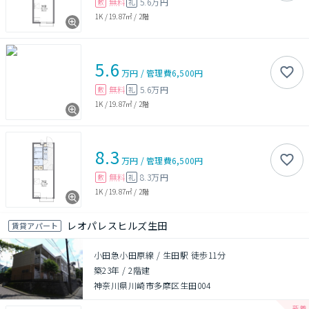
無料
5.6万円
敷
礼
1K
/
19.87㎡
/
2階
5.6
万円
/
管理費
6,500円
無料
5.6万円
敷
礼
1K
/
19.87㎡
/
2階
8.3
万円
/
管理費
6,500円
無料
8.3万円
敷
礼
1K
/
19.87㎡
/
2階
レオパレスヒルズ生田
賃貸アパート
小田急小田原線 / 生田駅 徒歩11分
築23年
/
2階建
神奈川県川崎市多摩区生田004