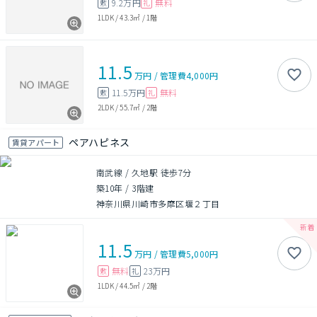
9.2万円
無料
敷
礼
1LDK
/
43.3㎡
/
1階
11.5
万円
/
管理費
4,000円
11.5万円
無料
敷
礼
2LDK
/
55.7㎡
/
2階
ペアハピネス
賃貸アパート
南武線 / 久地駅 徒歩7分
築10年
/
3階建
神奈川県川崎市多摩区堰２丁目
11.5
万円
/
管理費
5,000円
無料
23万円
敷
礼
1LDK
/
44.5㎡
/
2階