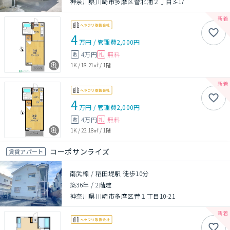
神奈川県川崎市多摩区菅北浦２丁目3-17
4
万円
/
管理費
2,000円
4万円
無料
敷
礼
1K
/
18.21㎡
/
1階
4
万円
/
管理費
2,000円
4万円
無料
敷
礼
1K
/
23.18㎡
/
1階
コーポサンライズ
賃貸アパート
南武線 / 稲田堤駅 徒歩10分
築36年
/
2階建
神奈川県川崎市多摩区菅１丁目10-21