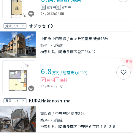
万円
/
管理費
3,000円
6万円
6万円
敷
礼
1K
/
26.67㎡
/
1階
オデッセイ3
賃貸アパート
小田急小田原線 / 向ヶ丘遊園駅 徒歩13分
築4年
/
3階建
神奈川県川崎市多摩区登戸964-12
6.8
万円
/
管理費
3,000円
無料
無料
敷
礼
1K
/
18.4㎡
/
1階
KURANakanoshima
賃貸アパート
南武線 / 中野島駅 徒歩8分
築8年
/
2階建
神奈川県川崎市多摩区中野島６丁目１８-３６