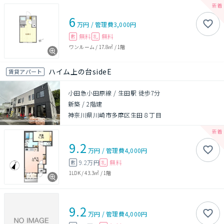
6
万円
/
管理費
3,000円
無料
無料
敷
礼
ワンルーム
/
17.8㎡
/
1階
ハイム上の台sideE
賃貸アパート
小田急小田原線 / 生田駅 徒歩7分
新築
/
2階建
神奈川県川崎市多摩区生田８丁目
9.2
万円
/
管理費
4,000円
9.2万円
無料
敷
礼
1LDK
/
43.3㎡
/
1階
9.2
万円
/
管理費
4,000円