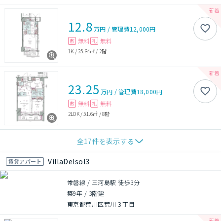
12.8
万円
/
管理費
12,000円
無料
無料
敷
礼
1K
/
25.84㎡
/
2階
23.25
万円
/
管理費
18,000円
無料
無料
敷
礼
2LDK
/
51.6㎡
/
8階
全
17
件を表示する
VillaDelsol3
賃貸アパート
常磐線 / 三河島駅 徒歩3分
築9年
/
3階建
東京都荒川区荒川３丁目