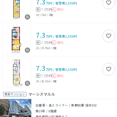
7.3
万円
/
管理費
2,000円
7.3万円
無料
敷
礼
1K
/
23㎡
/
2階
7.3
万円
/
管理費
2,000円
7.3万円
無料
敷
礼
1K
/
25.35㎡
/
2階
7.3
万円
/
管理費
2,000円
7.3万円
無料
敷
礼
1K
/
26.15㎡
/
2階
マーシスマルル
賃貸マンション
日暮里・舎人ライナー / 熊野前駅 徒歩8分
築10年
/
8階建
東京都荒川区東尾久２