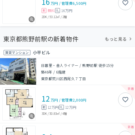
16
万円
/
管理費
6,500円
無料
16万円
敷
礼
2DK
/
53.12㎡
/
2階
東京都熊野前駅の新着物件
もっと見る
小平ビル
賃貸マンション
日暮里・舎人ライナー / 熊野前駅 徒歩15分
築46年
/
6階建
東京都荒川区西尾久７丁目
12
万円
/
管理費
2,000円
12万円
12万円
敷
礼
3DK
/
50.83㎡
/
4階