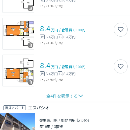
1K
/
23.08㎡
/
2階
8.4
万円
/
管理費
3,000円
8.4万円
8.4万円
敷
礼
1K
/
23.08㎡
/
2階
8.4
万円
/
管理費
3,000円
8.4万円
8.4万円
敷
礼
1K
/
22.56㎡
/
2階
全
4
件を表示する
エスパシオ
賃貸アパート
都電荒川線 / 熊野前駅 徒歩6分
築10年
/
3階建