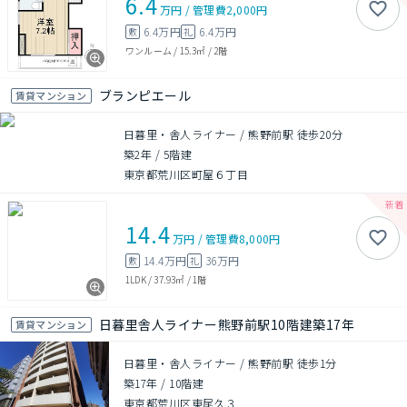
6.4
万円
/
管理費
2,000円
6.4万円
6.4万円
敷
礼
ワンルーム
/
15.3㎡
/
2階
ブランピエール
賃貸マンション
日暮里・舎人ライナー / 熊野前駅 徒歩20分
築2年
/
5階建
東京都荒川区町屋６丁目
14.4
万円
/
管理費
8,000円
14.4万円
36万円
敷
礼
1LDK
/
37.93㎡
/
1階
日暮里舎人ライナー熊野前駅10階建築17年
賃貸マンション
日暮里・舎人ライナー / 熊野前駅 徒歩1分
築17年
/
10階建
東京都荒川区東尾久３