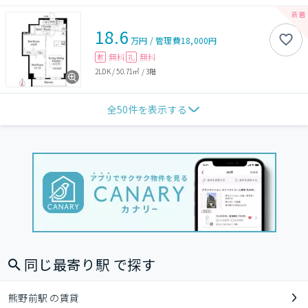
18.6
万円
/
管理費
18,000円
無料
無料
敷
礼
2LDK
/
50.71㎡
/
3階
全
50
件を表示する
同じ最寄り駅 で探す
熊野前駅 の賃貸