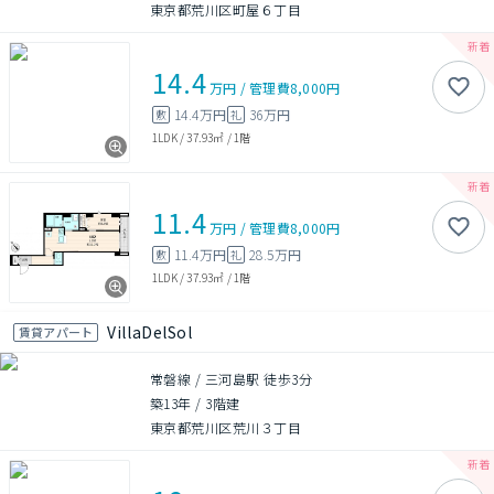
東京都荒川区町屋６丁目
14.4
万円
/
管理費
8,000円
14.4万円
36万円
敷
礼
1LDK
/
37.93㎡
/
1階
11.4
万円
/
管理費
8,000円
11.4万円
28.5万円
敷
礼
1LDK
/
37.93㎡
/
1階
VillaDelSol
賃貸アパート
常磐線 / 三河島駅 徒歩3分
築13年
/
3階建
東京都荒川区荒川３丁目