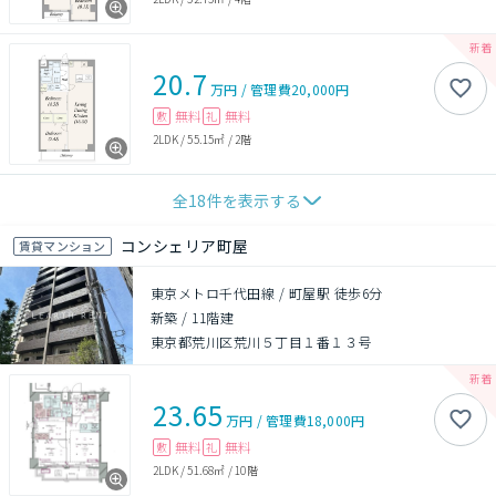
20.7
万円
/
管理費
20,000円
無料
無料
敷
礼
2LDK
/
55.15㎡
/
2階
全
18
件を表示する
コンシェリア町屋
賃貸マンション
東京メトロ千代田線 / 町屋駅 徒歩6分
新築
/
11階建
東京都荒川区荒川５丁目１番１３号
23.65
万円
/
管理費
18,000円
無料
無料
敷
礼
2LDK
/
51.68㎡
/
10階