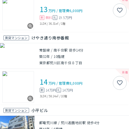
13
万円
/
管理費
6,000円
無料
19.5万円
敷
礼
1LDK
/
36.31㎡
/
1階
けやき通り南参番館
賃貸マンション
常磐線 / 南千住駅 徒歩14分
築32年
/
10階建
東京都荒川区南千住８丁目
14
万円
/
管理費
8,000円
14万円
14万円
敷
礼
3LDK
/
58.14㎡
/
10階
小平ビル
賃貸マンション
都電荒川線 / 荒川遊園地前駅 徒歩4分
築46年
/
6階建