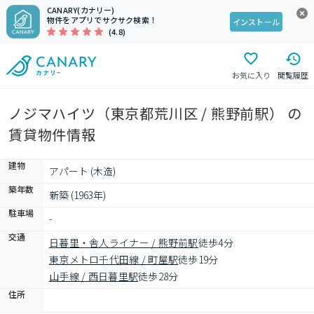
CANARY(カナリー)
物件をアプリでサクサク検索！
インストール
(4.8)
お気に入り
閲覧履歴
ノジマハイツ（東京都荒川区 / 熊野前駅） の
賃貸物件情報
建物
アパート (木造)
築年数
新築 (1963年)
駐車場
-
交通
日暮里・舎人ライナー / 熊野前駅
徒歩4分
東京メトロ千代田線 / 町屋駅
徒歩19分
山手線 / 西日暮里駅
徒歩28分
住所