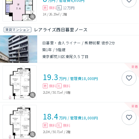
万円
/
管理費
4,600円
無料
12万円
敷
礼
1K
/
26.29㎡
/
2階
レアライズ西日暮里ノース
賃貸マンション
日暮里・舎人ライナー / 熊野前駅 徒歩2分
築1年
/
9階建
東京都荒川区東尾久５丁目
19.3
万円
/
管理費
18,000円
無料
無料
敷
礼
2LDK
/
50.71㎡
/
6階
18.4
万円
/
管理費
18,000円
無料
無料
敷
礼
2LDK
/
50.71㎡
/
2階