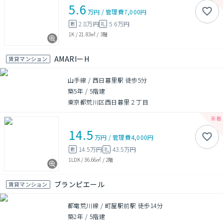
5.6
万円
/
管理費
7,000円
2.8万円
5.6万円
敷
礼
1K
/
21.83㎡
/
3階
AMARIーH
賃貸マンション
山手線 / 西日暮里駅 徒歩5分
築5年
/
5階建
東京都荒川区西日暮里２丁目
14.5
万円
/
管理費
4,000円
14.5万円
43.5万円
敷
礼
1LDK
/
36.66㎡
/
2階
ブランピエール
賃貸マンション
都電荒川線 / 町屋駅前駅 徒歩14分
築2年
/
5階建