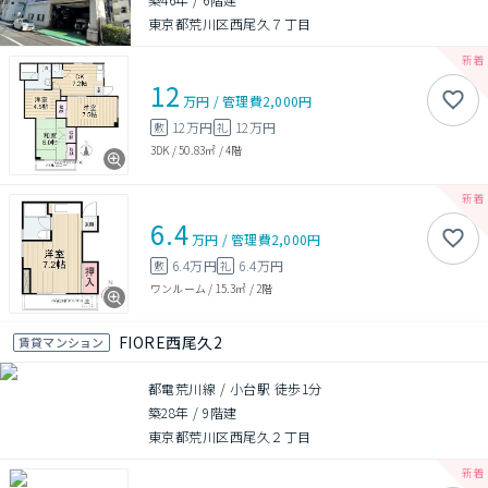
東京都荒川区西尾久７丁目
12
万円
/
管理費
2,000円
12万円
12万円
敷
礼
3DK
/
50.83㎡
/
4階
6.4
万円
/
管理費
2,000円
6.4万円
6.4万円
敷
礼
ワンルーム
/
15.3㎡
/
2階
FIORE西尾久2
賃貸マンション
都電荒川線 / 小台駅 徒歩1分
築28年
/
9階建
東京都荒川区西尾久２丁目