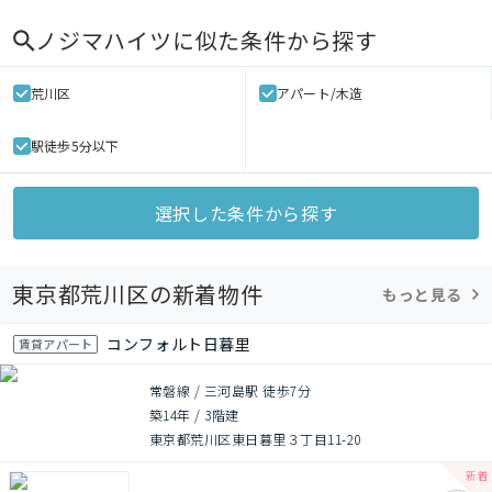
ノジマハイツ
に似た条件から探す
荒川区
アパート/木造
駅徒歩5分以下
選択した条件から探す
東京都荒川区の新着物件
もっと見る
コンフォルト日暮里
賃貸アパート
常磐線 / 三河島駅 徒歩7分
築14年
/
3階建
東京都荒川区東日暮里３丁目11-20