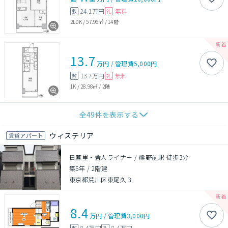
24.1万円
無料
敷
礼
2LDK
/
57.96㎡
/
14階
13.7
万円
/
管理費
5,000円
13.7万円
無料
敷
礼
1K
/
28.98㎡
/
2階
全
49
件を表示する
ウィステリア
賃貸アパート
日暮里・舎人ライナー / 熊野前駅 徒歩3分
築5年
/
2階建
東京都荒川区東尾久３
8.4
万円
/
管理費
3,000円
8.4万円
8.4万円
敷
礼