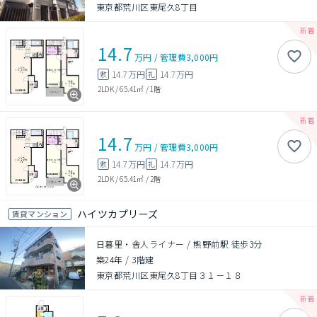
東京都荒川区東尾久8丁目
14.7
万円
/
管理費
3,000円
14.7万円
14.7万円
敷
礼
2LDK
/
65.41㎡
/
1階
14.7
万円
/
管理費
3,000円
14.7万円
14.7万円
敷
礼
2LDK
/
65.41㎡
/
2階
ハイツカプリーズ
賃貸マンション
日暮里・舎人ライナー / 熊野前駅 徒歩3分
築24年
/
3階建
東京都荒川区東尾久8丁目３１－１８