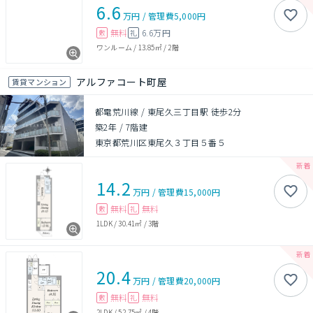
6.6
万円
/
管理費
5,000円
無料
6.6万円
敷
礼
ワンルーム
/
13.85㎡
/
2階
アルファコート町屋
賃貸マンション
都電荒川線 / 東尾久三丁目駅 徒歩2分
築2年
/
7階建
東京都荒川区東尾久３丁目５番５
14.2
万円
/
管理費
15,000円
無料
無料
敷
礼
1LDK
/
30.41㎡
/
3階
20.4
万円
/
管理費
20,000円
無料
無料
敷
礼
2LDK
/
52.75㎡
/
4階