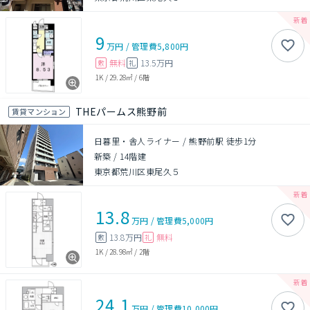
9
万円
/
管理費
5,800円
無料
13.5万円
敷
礼
1K
/
29.28㎡
/
6階
THEパームス熊野前
賃貸マンション
日暮里・舎人ライナー / 熊野前駅 徒歩1分
新築
/
14階建
東京都荒川区東尾久５
13.8
万円
/
管理費
5,000円
13.8万円
無料
敷
礼
1K
/
28.98㎡
/
2階
24.1
万円
/
管理費
10,000円