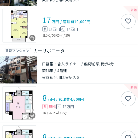
17
万円
/
管理費
10,000円
17万円
17万円
敷
礼
2LDK
/
56.05㎡
/
2階
カーサボニータ
賃貸マンション
日暮里・舎人ライナー / 熊野前駅 徒歩4分
築16年
/
4階建
東京都荒川区東尾久８
8
万円
/
管理費
4,600円
無料
12万円
敷
礼
1K
/
26.29㎡
/
2階
8