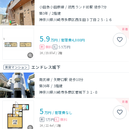
小田急小田原線 / 読売ランド前駅 徒歩7分
築3年
/
2階建
神奈川県川崎市多摩区西生田３丁目２５-１６
5.9
万円
/
管理費
4,000円
無料
5.9万円
敷
礼
1K
/
19.87㎡
/
2階
エンドレス城下
賃貸マンション
南武線 / 矢野口駅 徒歩10分
築36年
/
3階建
神奈川県川崎市多摩区菅城下３１-８
5
万円
/
管理費
なし
5万円
無料
敷
礼
1K
/
22.4㎡
/
1階