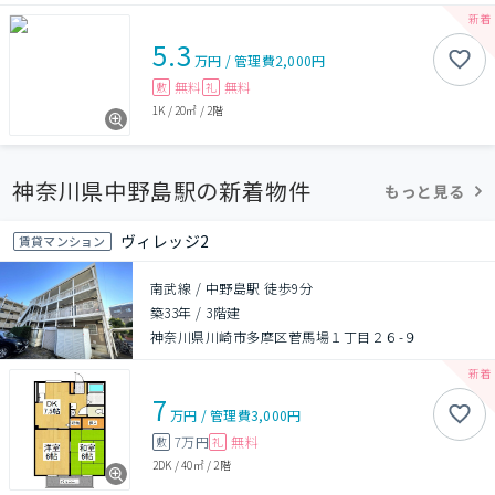
5.3
万円
/
管理費
2,000円
無料
無料
敷
礼
1K
/
20㎡
/
2階
神奈川県中野島駅の新着物件
もっと見る
ヴィレッジ2
賃貸マンション
南武線 / 中野島駅 徒歩9分
築33年
/
3階建
神奈川県川崎市多摩区菅馬場１丁目２６-９
7
万円
/
管理費
3,000円
7万円
無料
敷
礼
2DK
/
40㎡
/
2階