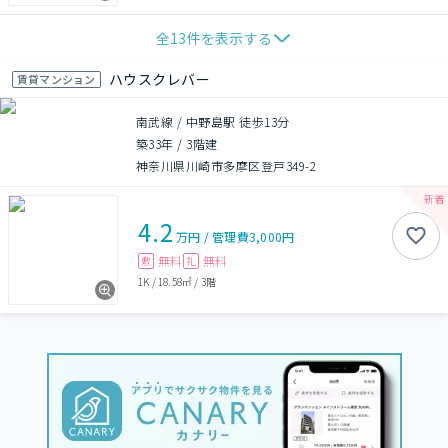
全
13
件を表示する
ハウスクレバー
賃貸マンション
南武線 / 中野島駅 徒歩13分
築33年
/
3階建
神奈川県川崎市多摩区登戸349-2
4.2
万円
/
管理費
3,000円
無料
無料
敷
礼
1K
/
18.58㎡
/
3階