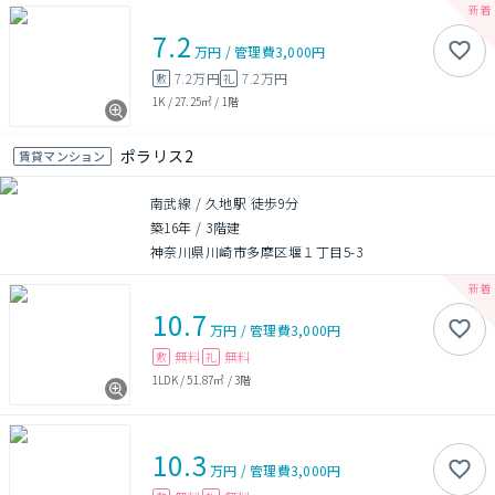
7.2
万円
/
管理費
3,000円
7.2万円
7.2万円
敷
礼
1K
/
27.25㎡
/
1階
ポラリス2
賃貸マンション
南武線 / 久地駅 徒歩9分
築16年
/
3階建
神奈川県川崎市多摩区堰１丁目5-3
10.7
万円
/
管理費
3,000円
無料
無料
敷
礼
1LDK
/
51.87㎡
/
3階
10.3
万円
/
管理費
3,000円