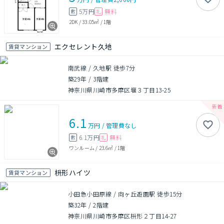
5万円
無料
敷
礼
2DK
/
33.05㎡
/
1階
エクセレント久地
賃貸マンション
南武線 / 久地駅 徒歩7分
築29年
/
3階建
神奈川県川崎市多摩区堰３丁目13-25
6.1
万円
/
管理費
なし
6.1万円
無料
敷
礼
ワンルーム
/
23.6㎡
/
1階
枡形ハイツ
賃貸マンション
小田急小田原線 / 向ヶ丘遊園駅 徒歩15分
築32年
/
2階建
神奈川県川崎市多摩区枡形２丁目14-27