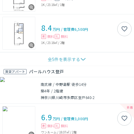
1K
/
23.18㎡
/
1階
8.4
万円
/
管理費
6,500円
無料
無料
敷
礼
1K
/
23.18㎡
/
2階
全
5
件を表示する
パールハウス登戸
賃貸アパート
南武線 / 中野島駅 徒歩14分
築4年
/
2階建
神奈川県川崎市多摩区登戸640-2
6.9
万円
/
管理費
3,000円
無料
無料
敷
礼
ワンルーム
/
18.07㎡
/
2階