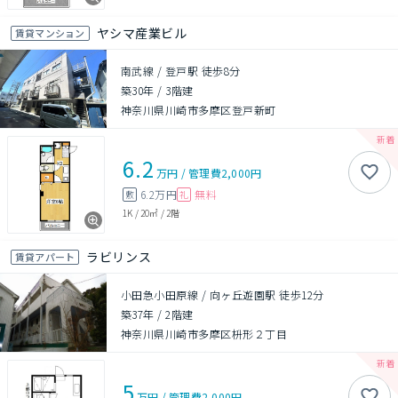
ヤシマ産業ビル
賃貸マンション
南武線 / 登戸駅 徒歩8分
築30年
/
3階建
神奈川県川崎市多摩区登戸新町
6.2
万円
/
管理費
2,000円
6.2万円
無料
敷
礼
1K
/
20㎡
/
2階
ラビリンス
賃貸アパート
小田急小田原線 / 向ヶ丘遊園駅 徒歩12分
築37年
/
2階建
神奈川県川崎市多摩区枡形２丁目
5
万円
/
管理費
2,000円