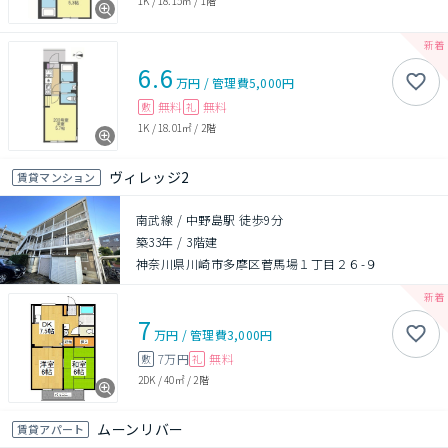
1K
/
18.15㎡
/
1階
6.6
万円
/
管理費
5,000円
無料
無料
敷
礼
1K
/
18.01㎡
/
2階
ヴィレッジ2
賃貸マンション
南武線 / 中野島駅 徒歩9分
築33年
/
3階建
神奈川県川崎市多摩区菅馬場１丁目２６-９
7
万円
/
管理費
3,000円
7万円
無料
敷
礼
2DK
/
40㎡
/
2階
ムーンリバー
賃貸アパート