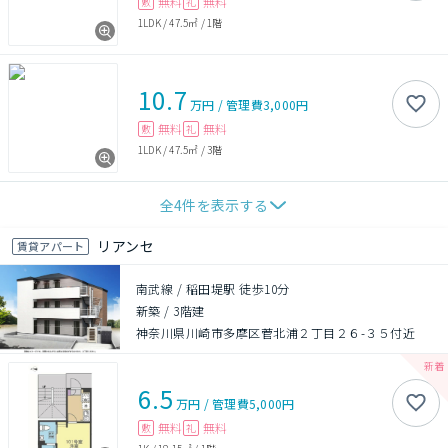
無料
無料
敷
礼
1LDK
/
47.5㎡
/
1階
10.7
万円
/
管理費
3,000円
無料
無料
敷
礼
1LDK
/
47.5㎡
/
3階
全
4
件を表示する
リアンセ
賃貸アパート
南武線 / 稲田堤駅 徒歩10分
新築
/
3階建
神奈川県川崎市多摩区菅北浦２丁目２６-３５付近
6.5
万円
/
管理費
5,000円
無料
無料
敷
礼