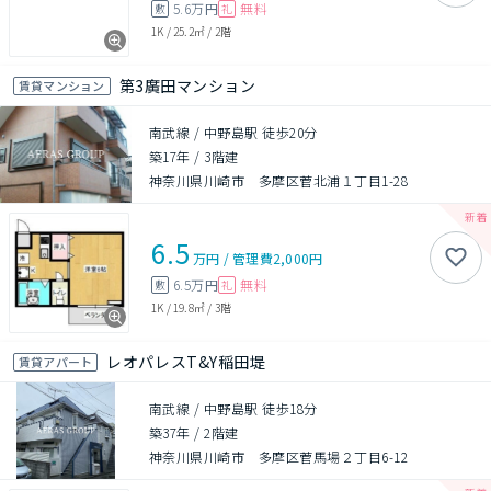
5.6万円
無料
敷
礼
1K
/
25.2㎡
/
2階
第3廣田マンション
賃貸マンション
南武線 / 中野島駅 徒歩20分
築17年
/
3階建
神奈川県川崎市 多摩区菅北浦１丁目1-28
6.5
万円
/
管理費
2,000円
6.5万円
無料
敷
礼
1K
/
19.8㎡
/
3階
レオパレスT&Y稲田堤
賃貸アパート
南武線 / 中野島駅 徒歩18分
築37年
/
2階建
神奈川県川崎市 多摩区菅馬場２丁目6-12