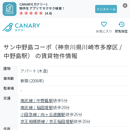
CANARY(カナリー)
物件をアプリでサクサク検索！
インストール
(4.8)
お気に入り
閲覧履歴
サン中野島コーポ（神奈川県川崎市多摩区 /
中野島駅） の賃貸物件情報
建物
アパート (木造)
築年数
新築 (2006年)
駐車場
-
交通
南武線 / 中野島駅
徒歩5分
南武線 / 稲田堤駅
徒歩20分
小田急線 / 向ヶ丘遊園駅
徒歩25分
京王相模原線 / 京王稲田堤駅
徒歩25分
住所