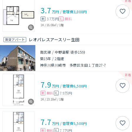
3.7
万円
/
管理費
3,000円
3.7万円
無料
敷
礼
1K
/
16.08㎡
/
1階
レオパレスアースリー生田
賃貸アパート
南武線 / 中野島駅 徒歩15分
築15年
/
2階建
神奈川県川崎市 多摩区生田１丁目27-7
7.9
万円
/
管理費
6,500円
無料
7.9万円
敷
礼
1K
/
23.18㎡
/
1階
7.7
万円
/
管理費
5,500円
無料
7.7万円
敷
礼