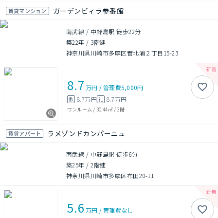
ガーデンビィラ参番館
賃貸マンション
南武線 / 中野島駅 徒歩22分
築22年
/
3階建
神奈川県川崎市多摩区菅北浦２丁目15-23
8.7
万円
/
管理費
5,000円
8.7万円
8.7万円
敷
礼
ワンルーム
/
30.44㎡
/
3階
ラメゾンドカンパーニュ
賃貸アパート
南武線 / 中野島駅 徒歩6分
築25年
/
2階建
神奈川県川崎市多摩区布田20-11
5.6
万円
/
管理費
なし