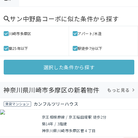
サン中野島コーポ
に似た条件から探す
川崎市多摩区
アパート/木造
築25年以下
駅徒歩7分以下
選択した条件から探す
神奈川県川崎市多摩区の新着物件
もっと見る
カンフルツリーハウス
賃貸マンション
京王相模原線 / 京王稲田堤駅 徒歩2分
築14年
/
3階建
神奈川県川崎市多摩区菅４丁目