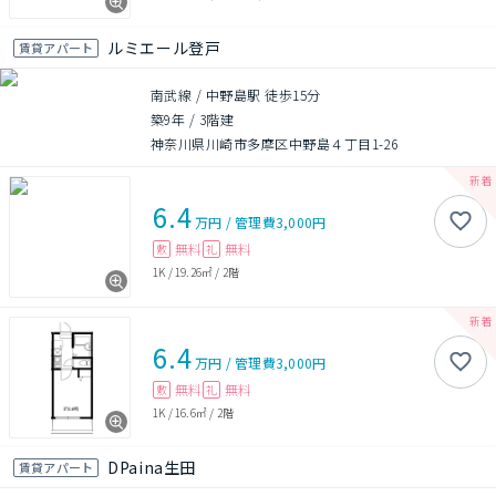
ルミエール登戸
賃貸アパート
南武線 / 中野島駅 徒歩15分
築9年
/
3階建
神奈川県川崎市多摩区中野島４丁目1-26
6.4
万円
/
管理費
3,000円
無料
無料
敷
礼
1K
/
19.26㎡
/
2階
6.4
万円
/
管理費
3,000円
無料
無料
敷
礼
1K
/
16.6㎡
/
2階
DPaina生田
賃貸アパート