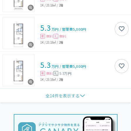
1K
/
23.18㎡
/
2階
5.3
万円
/
管理費
5,000円
無料
無料
敷
礼
1K
/
23.18㎡
/
2階
5.3
万円
/
管理費
5,000円
無料
5.3万円
敷
礼
1K
/
23.18㎡
/
2階
全
14
件を表示する