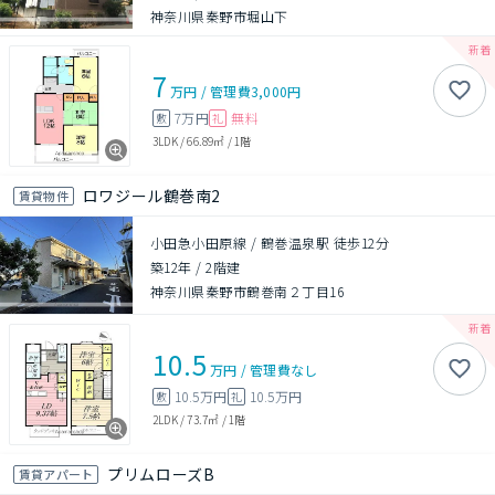
神奈川県秦野市堀山下
7
万円
/
管理費
3,000円
7万円
無料
敷
礼
3LDK
/
66.89㎡
/
1階
ロワジール鶴巻南2
賃貸物件
小田急小田原線 / 鶴巻温泉駅 徒歩12分
築12年
/
2階建
神奈川県秦野市鶴巻南２丁目16
10.5
万円
/
管理費
なし
10.5万円
10.5万円
敷
礼
2LDK
/
73.7㎡
/
1階
プリムローズB
賃貸アパート