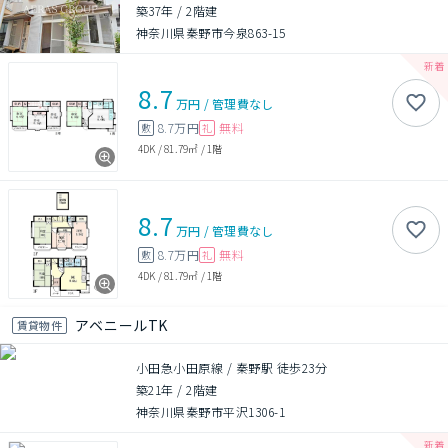
築37年
/
2階建
神奈川県秦野市今泉863-15
8.7
万円
/
管理費
なし
8.7万円
無料
敷
礼
4DK
/
81.79㎡
/
1階
8.7
万円
/
管理費
なし
8.7万円
無料
敷
礼
4DK
/
81.79㎡
/
1階
アベニールTK
賃貸物件
小田急小田原線 / 秦野駅 徒歩23分
築21年
/
2階建
神奈川県秦野市平沢1306-1