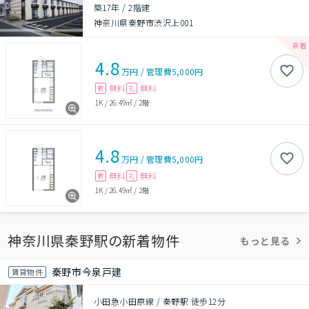
築17年
/
2階建
神奈川県秦野市渋沢上001
4.8
万円
/
管理費
5,000円
無料
無料
敷
礼
1K
/
26.49㎡
/
2階
4.8
万円
/
管理費
5,000円
無料
無料
敷
礼
1K
/
26.49㎡
/
2階
神奈川県秦野駅の新着物件
もっと見る
秦野市今泉戸建
賃貸物件
小田急小田原線 / 秦野駅 徒歩12分