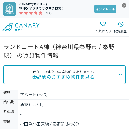
CANARY(カナリー)
物件をアプリでサクサク検索！
インストール
(4.8)
お気に入り
閲覧履歴
ランドコートA棟（神奈川県秦野市 / 秦野
駅） の賃貸物件情報
現在この建物の空室物件はありません
秦野駅
のおすすめ物件を見る
建物
アパート (木造)
築年数
新築 (2007年)
駐車場
-
交通
小田急小田原線 / 秦野駅
徒歩8分