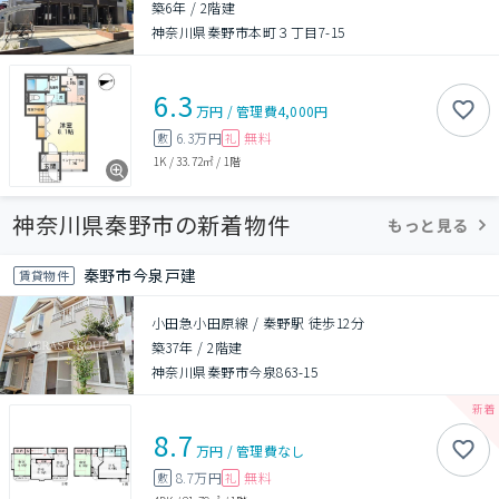
築6年
/
2階建
神奈川県秦野市本町３丁目7-15
6.3
万円
/
管理費
4,000円
6.3万円
無料
敷
礼
1K
/
33.72㎡
/
1階
神奈川県秦野市の新着物件
もっと見る
秦野市今泉戸建
賃貸物件
小田急小田原線 / 秦野駅 徒歩12分
築37年
/
2階建
神奈川県秦野市今泉863-15
8.7
万円
/
管理費
なし
8.7万円
無料
敷
礼