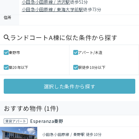
小田急小田原線 / 渋沢駅
徒歩51分
小田急小田原線 / 東海大学前駅
徒歩73分
住所
ランドコートA棟
に似た条件から探す
秦野市
アパート/木造
築20年以下
駅徒歩10分以下
選択した条件から探す
おすすめ物件 (
1
件)
Esperanza秦野
賃貸アパート
小田急小田原線 / 秦野駅 徒歩10分