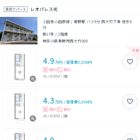
レオパレス光
賃貸アパート
小田急小田原線 / 秦野駅 バス9分 西大竹下車 徒歩6
分
築17年
/
2階建
神奈川県秦野市西大竹000
4.9
万円
/
管理費
5,000円
無料
無料
敷
礼
1K
/
19.87㎡
/
2階
4.3
万円
/
管理費
5,000円
無料
無料
敷
礼
1K
/
19.87㎡
/
2階
4.9