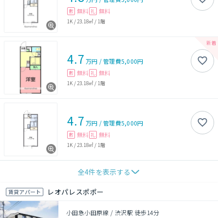
無料
無料
敷
礼
1K
/
23.18㎡
/
1階
4.7
万円
/
管理費
5,000円
無料
無料
敷
礼
1K
/
23.18㎡
/
1階
4.7
万円
/
管理費
5,000円
無料
無料
敷
礼
1K
/
23.18㎡
/
1階
全
4
件を表示する
レオパレスポポー
賃貸アパート
小田急小田原線 / 渋沢駅 徒歩14分