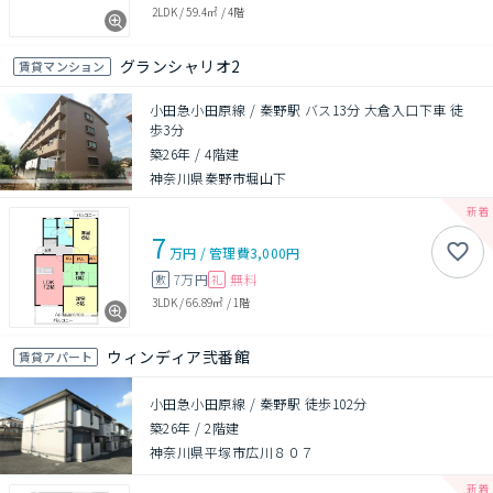
2LDK
/
59.4㎡
/
4階
グランシャリオ2
賃貸マンション
小田急小田原線 / 秦野駅 バス13分 大倉入口下車 徒
歩3分
築26年
/
4階建
神奈川県秦野市堀山下
7
万円
/
管理費
3,000円
7万円
無料
敷
礼
3LDK
/
66.89㎡
/
1階
ウィンディア弐番館
賃貸アパート
小田急小田原線 / 秦野駅 徒歩102分
築26年
/
2階建
神奈川県平塚市広川８０７