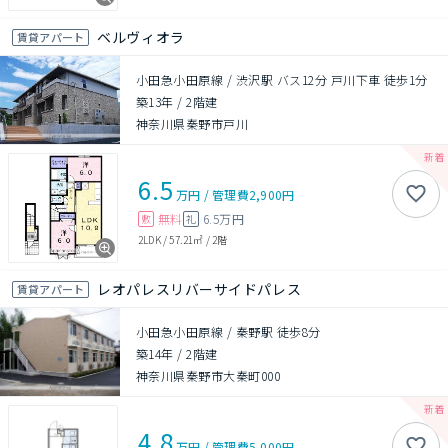
ベルヴィオラ
賃貸アパート
小田急小田原線 / 渋沢駅 バス12分 戸川下車 徒歩1分
築13年
/
2階建
神奈川県秦野市戸川
6.5
万円
/
管理費
2,900円
無料
6.5万円
敷
礼
2LDK
/
57.21㎡
/
2階
レオパレスリバーサイドパレス
賃貸アパート
小田急小田原線 / 秦野駅 徒歩8分
築14年
/
2階建
神奈川県秦野市大秦町000
4.8
万円
/
管理費
5,000円