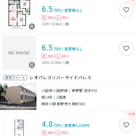
6.5
万円
/
管理費
なし
無料
無料
敷
礼
2LDK
/
52.84㎡
/
2階
6.5
万円
/
管理費
なし
無料
無料
敷
礼
2LDK
/
52.84㎡
/
2階
レオパレスリバーサイドパレス
賃貸アパート
小田急小田原線 / 秦野駅 徒歩8分
築14年
/
2階建
神奈川県秦野市大秦町000
4.8
万円
/
管理費
5,000円
無料
無料
敷
礼