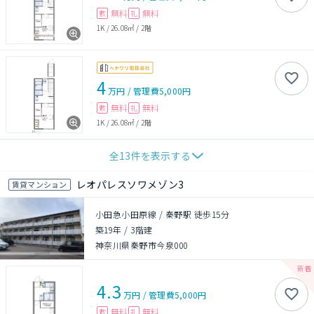
無料
無料
敷
礼
1K
/
26.08㎡
/
2階
4
万円
/
管理費
5,000円
無料
無料
敷
礼
1K
/
26.08㎡
/
2階
全
13
件を表示する
レオパレスソワメゾン3
賃貸マンション
小田急小田原線 / 秦野駅 徒歩15分
築19年
/
3階建
神奈川県秦野市今泉000
4.3
万円
/
管理費
5,000円
無料
無料
敷
礼