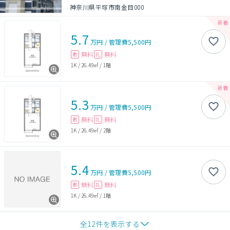
神奈川県平塚市南金目000
5.7
万円
/
管理費
5,500円
無料
無料
敷
礼
1K
/
26.49㎡
/
1階
5.3
万円
/
管理費
5,500円
無料
無料
敷
礼
1K
/
26.49㎡
/
2階
5.4
万円
/
管理費
5,500円
無料
無料
敷
礼
1K
/
26.49㎡
/
1階
全
12
件を表示する