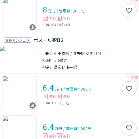
8
万円
/
管理費
5,000円
無料
無料
敷
礼
3LDK
/
84.43㎡
/
1階
ボヌール秦野2
賃貸マンション
小田急小田原線 / 秦野駅 徒歩21分
築34年
/
6階建
神奈川県秦野市平沢
6.4
万円
/
管理費
4,000円
無料
無料
敷
礼
2LDK
/
62.9㎡
/
1階
6.4
万円
/
管理費
4,000円
無料
無料
敷
礼