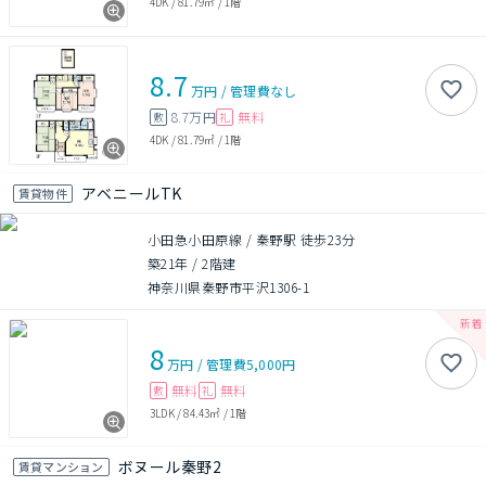
4DK
/
81.79㎡
/
1階
8.7
万円
/
管理費
なし
8.7万円
無料
敷
礼
4DK
/
81.79㎡
/
1階
アベニールTK
賃貸物件
小田急小田原線 / 秦野駅 徒歩23分
築21年
/
2階建
神奈川県秦野市平沢1306-1
8
万円
/
管理費
5,000円
無料
無料
敷
礼
3LDK
/
84.43㎡
/
1階
ボヌール秦野2
賃貸マンション