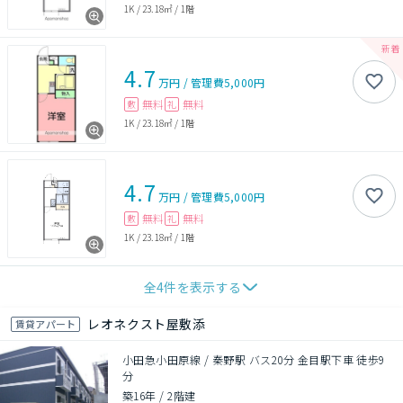
1K
/
23.18㎡
/
1階
4.7
万円
/
管理費
5,000円
無料
無料
敷
礼
1K
/
23.18㎡
/
1階
4.7
万円
/
管理費
5,000円
無料
無料
敷
礼
1K
/
23.18㎡
/
1階
全
4
件を表示する
レオネクスト屋敷添
賃貸アパート
小田急小田原線 / 秦野駅 バス20分 金目駅下車 徒歩9
分
築16年
/
2階建