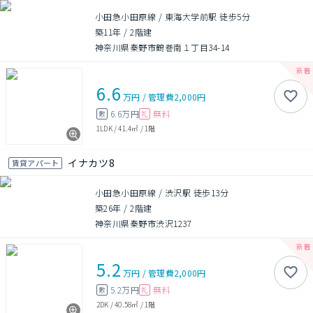
小田急小田原線 / 東海大学前駅 徒歩5分
築11年
/
2階建
神奈川県秦野市鶴巻南１丁目34-14
6.6
万円
/
管理費
2,000円
6.6万円
無料
敷
礼
1LDK
/
41.4㎡
/
1階
イナカツ8
賃貸アパート
小田急小田原線 / 渋沢駅 徒歩13分
築26年
/
2階建
神奈川県秦野市渋沢1237
5.2
万円
/
管理費
2,000円
5.2万円
無料
敷
礼
2DK
/
40.58㎡
/
1階