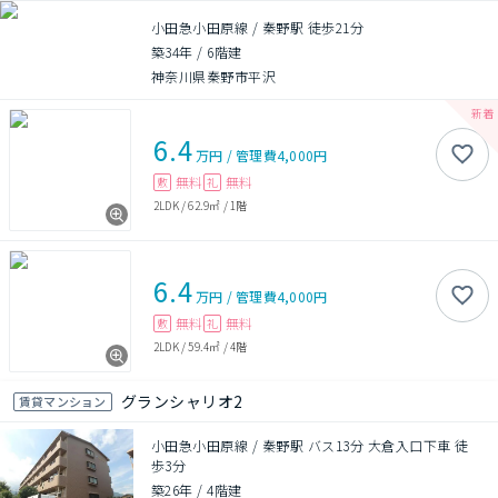
小田急小田原線 / 秦野駅 徒歩21分
築34年
/
6階建
神奈川県秦野市平沢
6.4
万円
/
管理費
4,000円
無料
無料
敷
礼
2LDK
/
62.9㎡
/
1階
6.4
万円
/
管理費
4,000円
無料
無料
敷
礼
2LDK
/
59.4㎡
/
4階
グランシャリオ2
賃貸マンション
小田急小田原線 / 秦野駅 バス13分 大倉入口下車 徒
歩3分
築26年
/
4階建