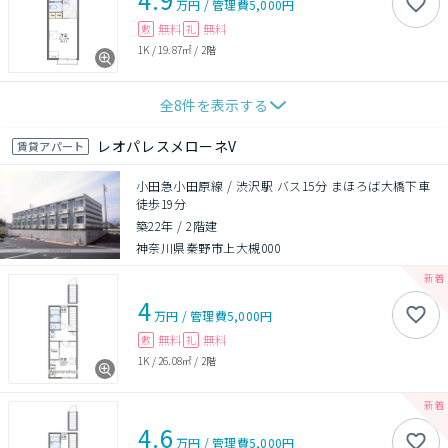
万円
/
管理費
5,000円
無料
無料
敷
礼
1K
/
19.87㎡
/
2階
全
8
件を表示する
レオパレスメローネV
賃貸アパート
小田急小田原線 / 渋沢駅 バス15分 まほろば大橋下車
徒歩19分
築22年
/
2階建
神奈川県秦野市上大槻000
4
万円
/
管理費
5,000円
無料
無料
敷
礼
1K
/
26.08㎡
/
2階
4.6
万円
/
管理費
5,000円