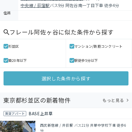
中央線 / 荻窪駅
バス9分 阿佐谷南一丁目下車 徒歩4分
住所
フレール阿佐ヶ谷
に似た条件から探す
杉並区
マンション/鉄筋コンクリート
築20年以下
駅徒歩5分以下
選択した条件から探す
東京都杉並区の新着物件
もっと見る
BASE上井草
賃貸アパート
西武新宿線 / 井荻駅 バス21分 井草中学校下車 徒歩6
分