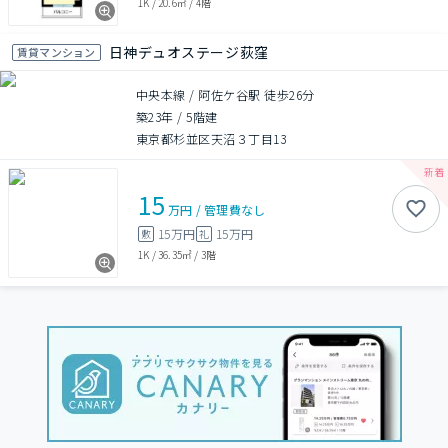
1K
/
20.6㎡
/
4階
日神デュオステージ荻窪
賃貸マンション
中央本線 / 阿佐ケ谷駅 徒歩26分
築23年
/
5階建
東京都杉並区天沼３丁目13
15
万円
/
管理費
なし
15万円
15万円
敷
礼
1K
/
36.35㎡
/
3階