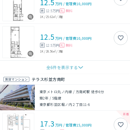
12.5
万円
/
管理費
10,000円
12.5万円
無料
敷
礼
1K
/
25.62㎡
/
3階
12.5
万円
/
管理費
10,000円
12.5万円
無料
敷
礼
1K
/
28.56㎡
/
3階
全
6
件を表示する
テラス杉並方南町
賃貸マンション
東京メトロ丸ノ内線 / 方南町駅 徒歩6分
築2年
/
5階建
東京都杉並区堀ノ内２丁目11-6
17.3
万円
/
管理費
15,000円