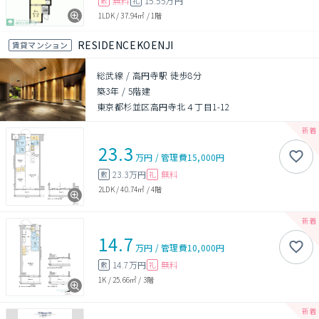
無料
15.55万円
敷
礼
1LDK
/
37.94㎡
/
1階
RESIDENCEKOENJI
賃貸マンション
総武線 / 高円寺駅 徒歩8分
築3年
/
5階建
東京都杉並区高円寺北４丁目1-12
23.3
万円
/
管理費
15,000円
23.3万円
無料
敷
礼
2LDK
/
40.74㎡
/
4階
14.7
万円
/
管理費
10,000円
14.7万円
無料
敷
礼
1K
/
25.66㎡
/
3階