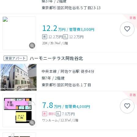
築37年
/
2階建
東京都杉並区阿佐谷北５丁目23-13
12.2
万円
/
管理費
3,000円
12.2万円
12.2万円
敷
礼
2DK
/
39.74㎡
/
1階
ハーモニーテラス阿佐谷北
賃貸アパート
中央本線 / 阿佐ケ谷駅 徒歩4分
築7年
/
2階建
東京都杉並区阿佐谷北１丁目
7.8
万円
/
管理費
4,000円
無料
7.8万円
敷
礼
ワンルーム
/
12.37㎡
/
1階