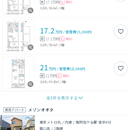
17.3万円
無料
敷
礼
1LDK
/
36.4㎡
/
4階
17.2
万円
/
管理費
15,000円
17.2万円
無料
敷
礼
1LDK
/
36.4㎡
/
5階
21
万円
/
管理費
18,000円
21万円
無料
敷
礼
2LDK
/
45.26㎡
/
5階
全
5
件を表示する
メゾンオオタ
賃貸アパート
東京メトロ丸ノ内線 / 南阿佐ケ谷駅 徒歩4分
築21年
/
2階建