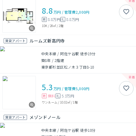
8.8
万円
/
管理費
2,000円
8.8万円
8.8万円
敷
礼
1DK
/
28㎡
/
2階
ルームズ新高円寺
賃貸アパート
中央本線 / 阿佐ケ谷駅 徒歩19分
築8年
/
2階建
東京都杉並区松ノ木３丁目8-10
5.3
万円
/
管理費
5,000円
無料
5.3万円
敷
礼
ワンルーム
/
10.02㎡
/
1階
メゾンドノール
賃貸アパート
中央本線 / 阿佐ケ谷駅 徒歩10分