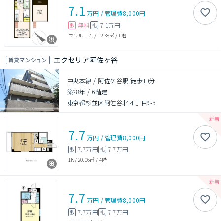
7.1
万円
/
管理費
8,000円
無料
7.1万円
敷
礼
ワンルーム
/
12.38㎡
/
1階
エクセリア阿佐ヶ谷
賃貸マンション
中央本線 / 阿佐ケ谷駅 徒歩10分
築28年
/
6階建
東京都杉並区阿佐谷北４丁目9-3
7.7
万円
/
管理費
8,000円
7.7万円
7.7万円
敷
礼
1K
/
20.06㎡
/
4階
7.7
万円
/
管理費
8,000円
7.7万円
7.7万円
敷
礼