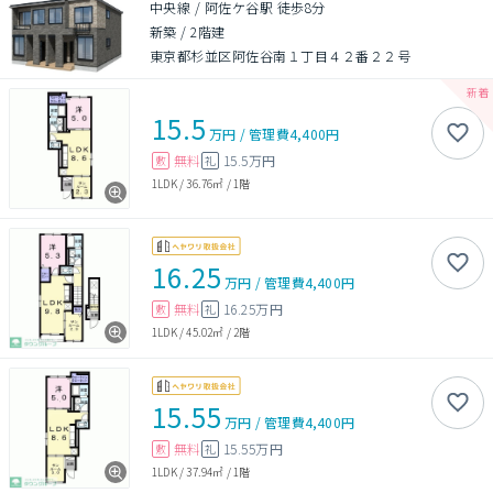
中央線 / 阿佐ケ谷駅 徒歩8分
新築
/
2階建
東京都杉並区阿佐谷南１丁目４２番２２号
15.5
万円
/
管理費
4,400円
無料
15.5万円
敷
礼
1LDK
/
36.76㎡
/
1階
16.25
万円
/
管理費
4,400円
無料
16.25万円
敷
礼
1LDK
/
45.02㎡
/
2階
15.55
万円
/
管理費
4,400円
無料
15.55万円
敷
礼
1LDK
/
37.94㎡
/
1階