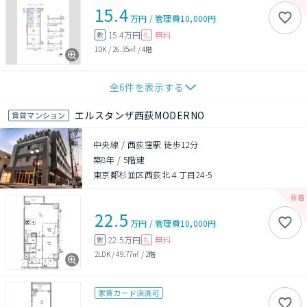
15.4
万円
/
管理費
10,000円
15.4万円
無料
敷
礼
1DK
/
26.35㎡
/
4階
全
6
件を表示する
エルスタンザ西荻MODERNO
賃貸マンション
中央線 / 西荻窪駅 徒歩12分
築8年
/
5階建
東京都杉並区西荻北４丁目24-5
22.5
万円
/
管理費
10,000円
22.5万円
無料
敷
礼
2LDK
/
49.77㎡
/
2階
家賃カード決済可