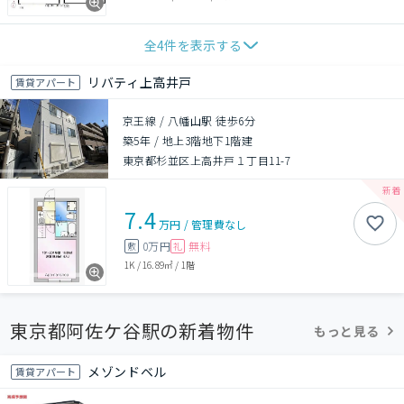
全
4
件を表示する
リバティ上高井戸
賃貸アパート
京王線 / 八幡山駅 徒歩6分
築5年
/
地上3階地下1階建
東京都杉並区上高井戸１丁目11-7
7.4
万円
/
管理費
なし
0万円
無料
敷
礼
1K
/
16.89㎡
/
1階
東京都阿佐ケ谷駅の新着物件
もっと見る
メゾンドベル
賃貸アパート