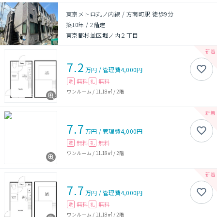
東京メトロ丸ノ内線 / 方南町駅 徒歩9分
築10年
/
2階建
東京都杉並区堀ノ内２丁目
7.2
万円
/
管理費
4,000円
無料
無料
敷
礼
ワンルーム
/
11.18㎡
/
2階
7.7
万円
/
管理費
4,000円
無料
無料
敷
礼
ワンルーム
/
11.18㎡
/
2階
7.7
万円
/
管理費
4,000円
無料
無料
敷
礼
ワンルーム
/
11.18㎡
/
2階