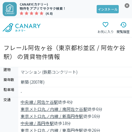
CANARY(カナリー)
物件をアプリでサクサク検索！
インストール
(4.8)
お気に入り
閲覧履歴
フレール阿佐ヶ谷（東京都杉並区 / 阿佐ケ谷
駅） の賃貸物件情報
建物
マンション (鉄筋コンクリート)
築年数
新築 (2007年)
駐車場
-
交通
中央線 / 阿佐ケ谷駅
徒歩4分
東京メトロ丸ノ内線 / 南阿佐ケ谷駅
徒歩6分
東京メトロ丸ノ内線 / 新高円寺駅
徒歩16分
中央線 / 高円寺駅
徒歩18分
東京メトロ丸ノ内線 / 東高円寺駅
徒歩26分