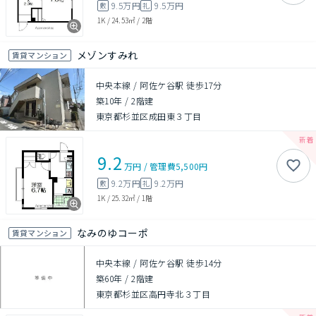
9.5万円
9.5万円
敷
礼
1K
/
24.53㎡
/
2階
メゾンすみれ
賃貸マンション
中央本線 / 阿佐ケ谷駅 徒歩17分
築10年
/
2階建
東京都杉並区成田東３丁目
9.2
万円
/
管理費
5,500円
9.2万円
9.2万円
敷
礼
1K
/
25.32㎡
/
1階
なみのゆコーポ
賃貸マンション
中央本線 / 阿佐ケ谷駅 徒歩14分
築60年
/
2階建
東京都杉並区高円寺北３丁目