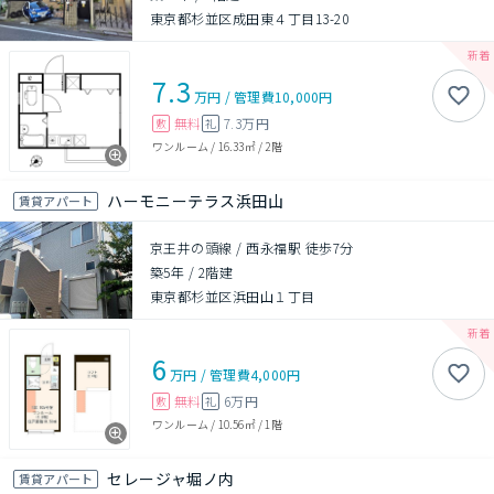
東京都杉並区成田東４丁目13-20
7.3
万円
/
管理費
10,000円
無料
7.3万円
敷
礼
ワンルーム
/
16.33㎡
/
2階
ハーモニーテラス浜田山
賃貸アパート
京王井の頭線 / 西永福駅 徒歩7分
築5年
/
2階建
東京都杉並区浜田山１丁目
6
万円
/
管理費
4,000円
無料
6万円
敷
礼
ワンルーム
/
10.56㎡
/
1階
セレージャ堀ノ内
賃貸アパート