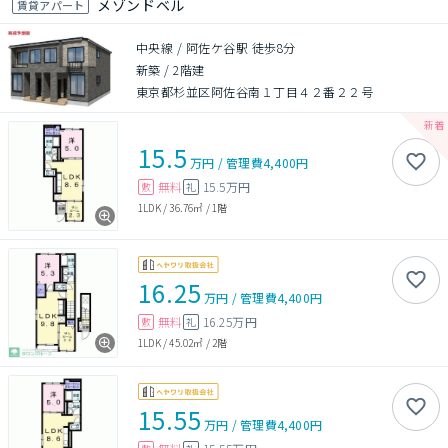
メゾンドベル
賃貸アパート
中央線 / 阿佐ケ谷駅 徒歩8分
新築
/
2階建
東京都杉並区阿佐谷南１丁目４２番２２号
15.5
万円
/
管理費
4,400円
無料
15.5万円
敷
礼
1LDK
/
36.76㎡
/
1階
16.25
万円
/
管理費
4,400円
無料
16.25万円
敷
礼
1LDK
/
45.02㎡
/
2階
15.55
万円
/
管理費
4,400円