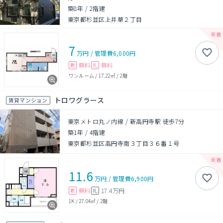
築8年
/
2階建
東京都杉並区上井草２丁目
7
万円
/
管理費
6,000円
無料
無料
敷
礼
ワンルーム
/
17.22㎡
/
2階
トロワグラース
賃貸マンション
東京メトロ丸ノ内線 / 新高円寺駅 徒歩7分
築1年
/
4階建
東京都杉並区高円寺南３丁目３６番１号
11.6
万円
/
管理費
6,900円
無料
17.4万円
敷
礼
1K
/
27.04㎡
/
2階