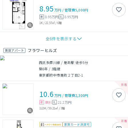
8.95
万円
/
管理費
5,000円
8.95万円
8.95万円
敷
礼
1K
/
22.57㎡
/
6階
全
6
件を表示する
フラワーヒルズ
賃貸アパート
西武多摩川線 / 是政駅 徒歩5分
築6年
/
3階建
東京都府中市是政２丁目2-1
10.6
万円
/
管理費
2,300円
無料
21.2万円
敷
礼
1LDK
/
59.21㎡
/
3階
家賃カード決済可