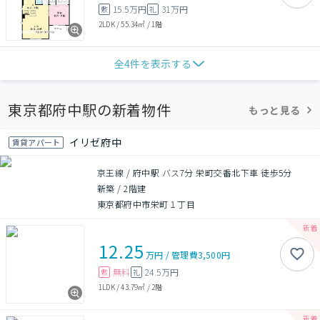
15.5万円
31万円
敷
礼
2LDK
/
55.34㎡
/
1階
全
4
件を表示する
東京都府中駅の新着物件
もっと見る
イリゼ府中
賃貸アパート
京王線 / 府中駅 バス7分 栄町交番北下車 徒歩5分
新築
/
2階建
東京都府中市栄町１丁目
12.25
万円
/
管理費
3,500円
無料
24.5万円
敷
礼
1LDK
/
43.79㎡
/
2階