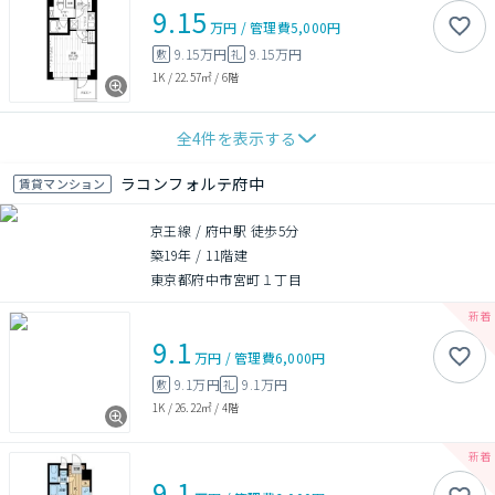
9.15
万円
/
管理費
5,000円
9.15万円
9.15万円
敷
礼
1K
/
22.57㎡
/
6階
全
4
件を表示する
ラコンフォルテ府中
賃貸マンション
京王線 / 府中駅 徒歩5分
築19年
/
11階建
東京都府中市宮町１丁目
9.1
万円
/
管理費
6,000円
9.1万円
9.1万円
敷
礼
1K
/
26.22㎡
/
4階
9.1