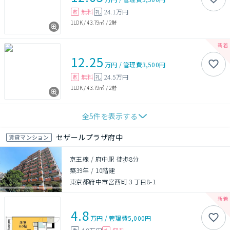
無料
24.1万円
敷
礼
1LDK
/
43.79㎡
/
2階
12.25
万円
/
管理費
3,500円
無料
24.5万円
敷
礼
1LDK
/
43.79㎡
/
2階
全
5
件を表示する
セザールプラザ府中
賃貸マンション
京王線 / 府中駅 徒歩8分
築39年
/
10階建
東京都府中市宮西町３丁目8-1
4.8
万円
/
管理費
5,000円