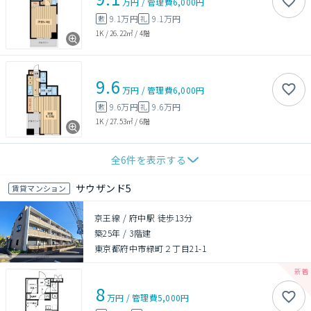
万円
/
管理費
6,000円
9.1万円
9.1万円
敷
礼
1K
/
26.22㎡
/
4階
9.6
万円
/
管理費
6,000円
9.6万円
9.6万円
敷
礼
1K
/
27.53㎡
/
6階
全
6
件を表示する
サウザンド5
賃貸マンション
京王線 / 府中駅 徒歩13分
築25年
/
3階建
東京都府中市緑町２丁目21-1
8
万円
/
管理費
5,000円