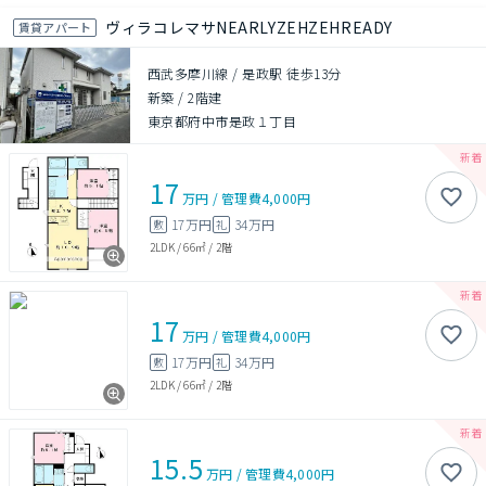
ヴィラコレマサNEARLYZEHZEHREADY
賃貸アパート
西武多摩川線 / 是政駅 徒歩13分
新築
/
2階建
東京都府中市是政１丁目
17
万円
/
管理費
4,000円
17万円
34万円
敷
礼
2LDK
/
66㎡
/
2階
17
万円
/
管理費
4,000円
17万円
34万円
敷
礼
2LDK
/
66㎡
/
2階
15.5
万円
/
管理費
4,000円