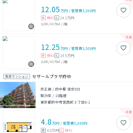
12.05
万円
/
管理費
3,500円
無料
24.1万円
敷
礼
1LDK
/
43.79㎡
/
2階
12.25
万円
/
管理費
3,500円
無料
24.5万円
敷
礼
1LDK
/
43.79㎡
/
2階
セザールプラザ府中
賃貸マンション
京王線 / 府中駅 徒歩8分
築39年
/
10階建
東京都府中市宮西町３丁目8-1
4.8
万円
/
管理費
5,000円
4.8万円
無料
敷
礼