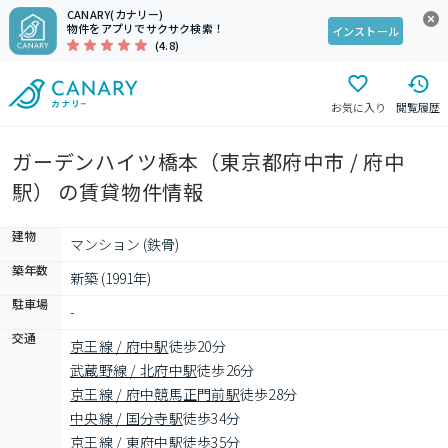
CANARY(カナリー)
物件をアプリでサクサク検索！
インストール
(4.8)
お気に入り
閲覧履歴
ガーデンハイツ橋本（東京都府中市 / 府中
駅） の賃貸物件情報
建物
マンション (鉄骨)
築年数
新築 (1991年)
駐車場
-
交通
京王線 / 府中駅
徒歩20分
武蔵野線 / 北府中駅
徒歩26分
京王線 / 府中競馬正門前駅
徒歩28分
中央線 / 国分寺駅
徒歩34分
京王線 / 東府中駅
徒歩35分