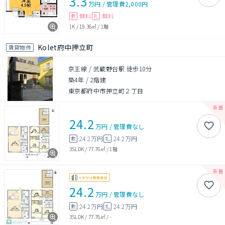
3.3
万円
/
管理費
2,000円
無料
無料
敷
礼
1K
/
19.36㎡
/
1階
Kolet府中押立町
賃貸物件
京王線 / 武蔵野台駅 徒歩10分
築4年
/
2階建
東京都府中市押立町２丁目
24.2
万円
/
管理費
なし
24.2万円
24.2万円
敷
礼
3SLDK
/
77.76㎡
/
1階
24.2
万円
/
管理費
なし
24.2万円
24.2万円
敷
礼
3SLDK
/
77.76㎡
/
-