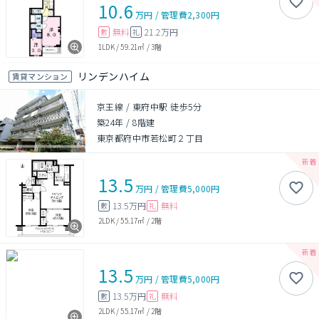
10.6
万円
/
管理費
2,300円
無料
21.2万円
敷
礼
1LDK
/
59.21㎡
/
3階
リンデンハイム
賃貸マンション
京王線 / 東府中駅 徒歩5分
築24年
/
8階建
東京都府中市若松町２丁目
13.5
万円
/
管理費
5,000円
13.5万円
無料
敷
礼
2LDK
/
55.17㎡
/
2階
13.5
万円
/
管理費
5,000円
13.5万円
無料
敷
礼
2LDK
/
55.17㎡
/
2階