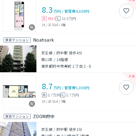
8.3
万円
/
管理費
4,600円
無料
16.6万円
敷
礼
1K
/
25.52㎡
/
4階
Noahsark
賃貸マンション
京王線 / 府中駅 徒歩4分
築11年
/
14階建
東京都府中市寿町２丁目２-８
8.7
万円
/
管理費
5,000円
8.7万円
8.7万円
敷
礼
1K
/
28.51㎡
/
5階
ZOOM府中
賃貸マンション
京王線 / 府中駅 徒歩1分
築10年
/
地上13階地下1階建