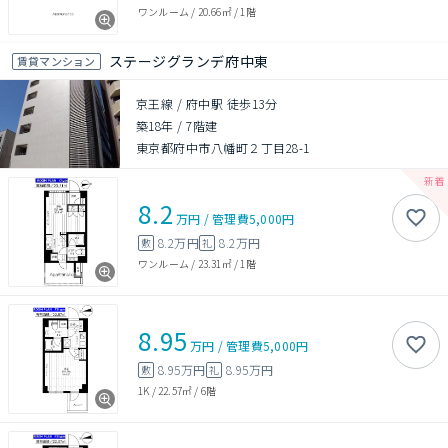
ワンルーム
/
20.66㎡
/
1階
ステージグランデ府中東
賃貸マンション
京王線 / 府中駅 徒歩13分
築18年
/
7階建
東京都府中市八幡町２丁目28-1
8.2
万円
/
管理費
5,000円
8.2万円
8.2万円
敷
礼
ワンルーム
/
23.31㎡
/
1階
8.95
万円
/
管理費
5,000円
8.95万円
8.95万円
敷
礼
1K
/
22.57㎡
/
6階