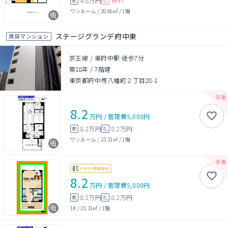
4.8万円
無料
敷
礼
ワンルーム
/
20.66㎡
/
1階
ステージグランデ府中東
賃貸マンション
京王線 / 東府中駅 徒歩7分
築18年
/
7階建
東京都府中市八幡町２丁目28-1
8.2
万円
/
管理費
5,000円
8.2万円
8.2万円
敷
礼
ワンルーム
/
23.31㎡
/
1階
8.2
万円
/
管理費
5,000円
8.2万円
8.2万円
敷
礼
1K
/
23.31㎡
/
1階