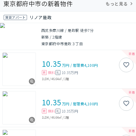
東京都府中市の新着物件
もっと見る
リノア是政
賃貸アパート
西武多摩川線 / 是政駅 徒歩7分
新築
/
2階建
東京都府中市是政３丁目
10.35
万円
/
管理費
4,100円
無料
10.35万円
敷
礼
1LDK
/
46.64㎡
/
1階
10.35
万円
/
管理費
4,100円
無料
10.35万円
敷
礼
1LDK
/
46.64㎡
/
1階