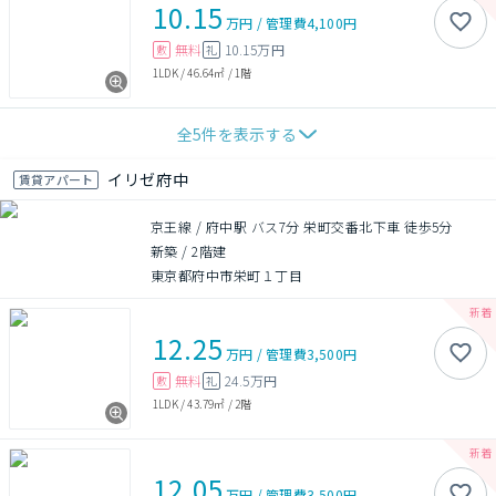
10.15
万円
/
管理費
4,100円
無料
10.15万円
敷
礼
1LDK
/
46.64㎡
/
1階
全
5
件を表示する
イリゼ府中
賃貸アパート
京王線 / 府中駅 バス7分 栄町交番北下車 徒歩5分
新築
/
2階建
東京都府中市栄町１丁目
12.25
万円
/
管理費
3,500円
無料
24.5万円
敷
礼
1LDK
/
43.79㎡
/
2階
12.05
万円
/
管理費
3,500円