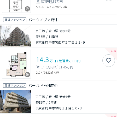
8万円
8万円
敷
礼
ワンルーム
/
29.49㎡
/
2階
パークノヴァ府中
賃貸マンション
京王線 / 府中駅 徒歩6分
築36年
/
11階建
東京都府中市宮西町２丁目１１-９
14.3
万円
/
管理費
7,000円
14.3万円
21.45万円
敷
礼
2LDK
/
53.82㎡
/
5階
パールドゥN府中
賃貸マンション
京王線 / 府中駅 徒歩6分
築18年
/
5階建
東京都府中市緑町１丁目１０-３