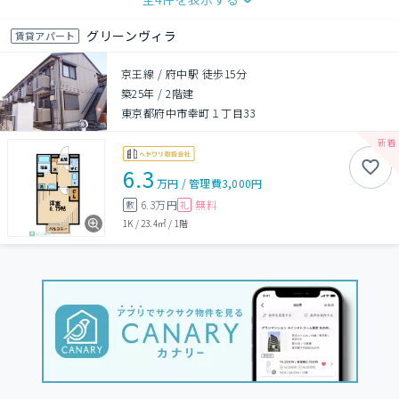
グリーンヴィラ
賃貸アパート
京王線 / 府中駅 徒歩15分
築25年
/
2階建
東京都府中市幸町１丁目33
6.3
万円
/
管理費
3,000円
6.3万円
無料
敷
礼
1K
/
23.4㎡
/
1階