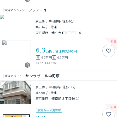
フレアーN
賃貸マンション
京王線 / 中河原駅 徒歩6分
築25年
/
3階建
東京都府中市住吉町３丁目21-6
6.3
万円
/
管理費
3,000円
6.3万円
6.3万円
敷
礼
1K
/
21.13㎡
/
2階
サンラザール中河原
賃貸アパート
京王線 / 中河原駅 徒歩11分
築35年
/
2階建
東京都府中市南町３丁目40-14
家賃カード決済可