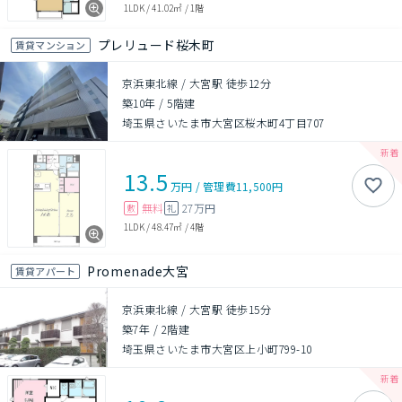
1LDK
/
41.02㎡
/
1階
プレリュード桜木町
賃貸マンション
京浜東北線 / 大宮駅 徒歩12分
築10年
/
5階建
埼玉県さいたま市大宮区桜木町4丁目707
13.5
万円
/
管理費
11,500円
無料
27万円
敷
礼
1LDK
/
48.47㎡
/
4階
Promenade大宮
賃貸アパート
京浜東北線 / 大宮駅 徒歩15分
築7年
/
2階建
埼玉県さいたま市大宮区上小町799-10