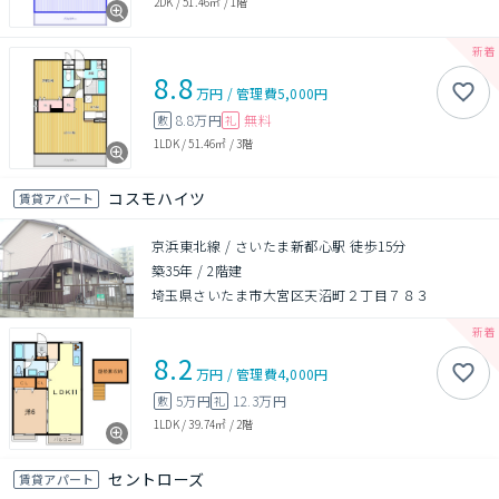
2DK
/
51.46㎡
/
1階
8.8
万円
/
管理費
5,000円
8.8万円
無料
敷
礼
1LDK
/
51.46㎡
/
3階
コスモハイツ
賃貸アパート
京浜東北線 / さいたま新都心駅 徒歩15分
築35年
/
2階建
埼玉県さいたま市大宮区天沼町２丁目７８３
8.2
万円
/
管理費
4,000円
5万円
12.3万円
敷
礼
1LDK
/
39.74㎡
/
2階
セントローズ
賃貸アパート