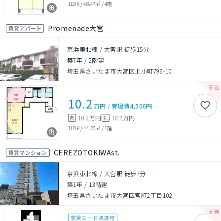
1LDK
/
48.47㎡
/
4階
Promenade大宮
賃貸アパート
京浜東北線 / 大宮駅 徒歩15分
築7年
/
2階建
埼玉県さいたま市大宮区上小町799-10
10.2
万円
/
管理費
4,500円
10.2万円
10.2万円
敷
礼
1LDK
/
44.23㎡
/
1階
CEREZOTOKIWAst.
賃貸マンション
京浜東北線 / 大宮駅 徒歩7分
築1年
/
13階建
埼玉県さいたま市大宮区宮町2丁目102
家賃カード決済可