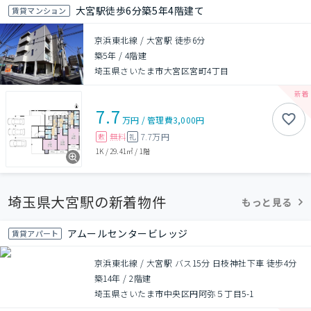
大宮駅徒歩6分築5年4階建て
賃貸マンション
京浜東北線 / 大宮駅 徒歩6分
築5年
/
4階建
埼玉県さいたま市大宮区宮町4丁目
7.7
万円
/
管理費
3,000円
無料
7.7万円
敷
礼
1K
/
29.41㎡
/
1階
埼玉県大宮駅の新着物件
もっと見る
アムールセンタービレッジ
賃貸アパート
京浜東北線 / 大宮駅 バス15分 日枝神社下車 徒歩4分
築14年
/
2階建
埼玉県さいたま市中央区円阿弥５丁目5-1