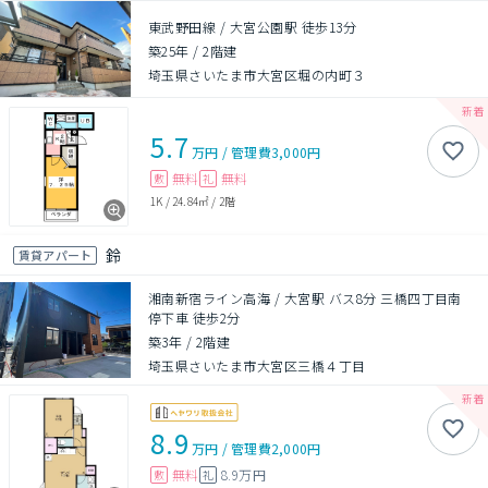
東武野田線 / 大宮公園駅 徒歩13分
築25年
/
2階建
埼玉県さいたま市大宮区堀の内町３
5.7
万円
/
管理費
3,000円
無料
無料
敷
礼
1K
/
24.84㎡
/
2階
鈴
賃貸アパート
湘南新宿ライン高海 / 大宮駅 バス8分 三橋四丁目南
停下車 徒歩2分
築3年
/
2階建
埼玉県さいたま市大宮区三橋４丁目
8.9
万円
/
管理費
2,000円
無料
8.9万円
敷
礼