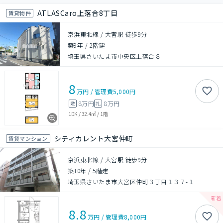
ATLASCaro上落合8丁目
賃貸物件
京浜東北線 / 大宮駅 徒歩9分
築9年
/
2階建
埼玉県さいたま市中央区上落合８
8
万円
/
管理費
5,000円
8万円
8万円
敷
礼
1DK
/
32.4㎡
/
1階
シティカレント大宮仲町
賃貸マンション
京浜東北線 / 大宮駅 徒歩9分
築10年
/
5階建
埼玉県さいたま市大宮区仲町３丁目１３７-１
8.8
万円
/
管理費
8,000円