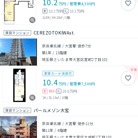
10.2
万円
/
管理費
4,500円
10.2万円
10.2万円
敷
礼
1LDK
/
44.23㎡
/
1階
CEREZOTOKIWAst.
賃貸マンション
京浜東北線 / 大宮駅 徒歩7分
築1年
/
13階建
埼玉県さいたま市大宮区宮町2丁目102
家賃カード決済可
10.4
万円
/
管理費
7,500円
無料
20.8万円
敷
礼
1K
/
31.13㎡
/
10階
パールメゾン大宮
賃貸マンション
京浜東北線 / 大宮駅 徒歩11分
築11年
/
4階建
埼玉県さいたま市大宮区大成町1丁目103