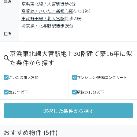
交通
京浜東北線 / 大宮駅
徒歩8分
高崎線 / さいたま新都心駅
徒歩19分
東武野田線 / 北大宮駅
徒歩20分
埼京線 / 北与野駅
徒歩26分
住所
京浜東北線大宮駅地上30階建て築16年
に似
た条件から探す
さいたま市大宮区
マンション/鉄筋コンクリート
築20年以下
駅徒歩10分以下
選択した条件から探す
おすすめ物件 (
5
件)