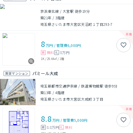
京浜東北線 / 大宮駅 徒歩19分
築21年
/
3階建
埼玉県さいたま市大宮区天沼町１丁目293-7
8
万円
/
管理費
6,000円
無料
8万円
敷
礼
1K
/
29.44㎡
/
1階
パミール大成
賃貸マンション
埼玉新都市交通伊奈線 / 鉄道博物館駅 徒歩9分
築13年
/
4階建
埼玉県さいたま市大宮区大成町３丁目
8.8
万円
/
管理費
5,000円
8.8万円
無料
敷
礼