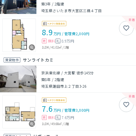
築3年
/
2階建
埼玉県さいたま市大宮区三橋４丁目
8.9
万円
/
管理費
2,000円
無料
8.9万円
敷
礼
1LDK
/
41.02㎡
/
1階
サンライトカミ
賃貸物件
京浜東北線 / 大宮駅 徒歩145分
築8年
/
2階建
埼玉県蓮田市上２丁目3-26
7.6
万円
/
管理費
3,000円
無料
7.6万円
敷
礼
1LDK
/
49.68㎡
/
1階