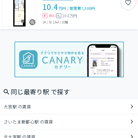
10.4
万円
/
管理費
7,500円
無料
20.8万円
敷
礼
1K
/
31.13㎡
/
10階
同じ最寄り駅 で探す
大宮駅 の賃貸
さいたま新都心駅 の賃貸
北大宮駅 の賃貸