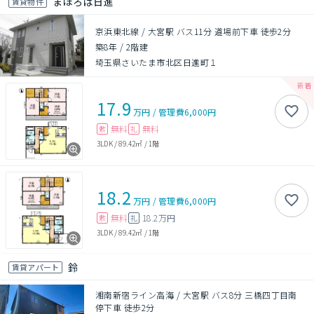
まほろば日進
賃貸物件
京浜東北線 / 大宮駅 バス11分 道場前下車 徒歩2分
築8年
/
2階建
埼玉県さいたま市北区日進町１
17.9
万円
/
管理費
6,000円
無料
無料
敷
礼
3LDK
/
89.42㎡
/
1階
18.2
万円
/
管理費
6,000円
無料
18.2万円
敷
礼
3LDK
/
89.42㎡
/
1階
鈴
賃貸アパート
湘南新宿ライン高海 / 大宮駅 バス8分 三橋四丁目南
停下車 徒歩2分