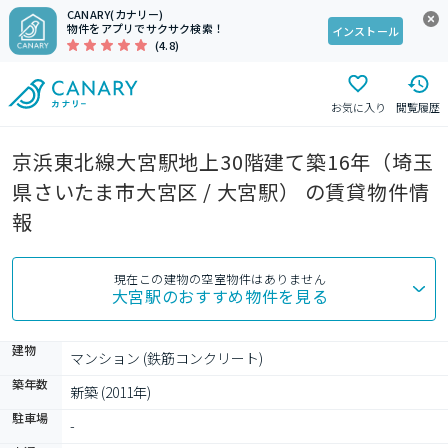
CANARY(カナリー)
物件をアプリでサクサク検索！
インストール
(4.8)
お気に入り
閲覧履歴
京浜東北線大宮駅地上30階建て築16年（埼玉
県さいたま市大宮区 / 大宮駅） の賃貸物件情
報
現在この建物の空室物件はありません
大宮駅
のおすすめ物件を見る
建物
マンション (鉄筋コンクリート)
築年数
新築 (2011年)
駐車場
-