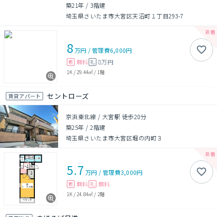
築21年
/
3階建
埼玉県さいたま市大宮区天沼町１丁目293-7
8
万円
/
管理費
6,000円
無料
8万円
敷
礼
1K
/
29.44㎡
/
1階
セントローズ
賃貸アパート
京浜東北線 / 大宮駅 徒歩20分
築25年
/
2階建
埼玉県さいたま市大宮区堀の内町３
5.7
万円
/
管理費
3,000円
無料
無料
敷
礼
1K
/
24.84㎡
/
2階