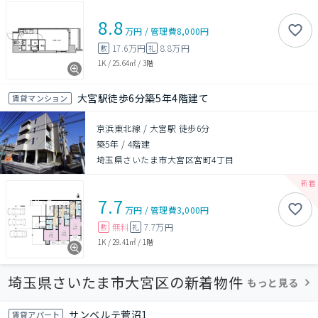
8.8
万円
/
管理費
8,000円
17.6万円
8.8万円
敷
礼
1K
/
25.64㎡
/
3階
大宮駅徒歩6分築5年4階建て
賃貸マンション
京浜東北線 / 大宮駅 徒歩6分
築5年
/
4階建
埼玉県さいたま市大宮区宮町4丁目
7.7
万円
/
管理費
3,000円
無料
7.7万円
敷
礼
1K
/
29.41㎡
/
1階
埼玉県さいたま市大宮区の新着物件
もっと見る
サンベルテ菅沼1
賃貸アパート