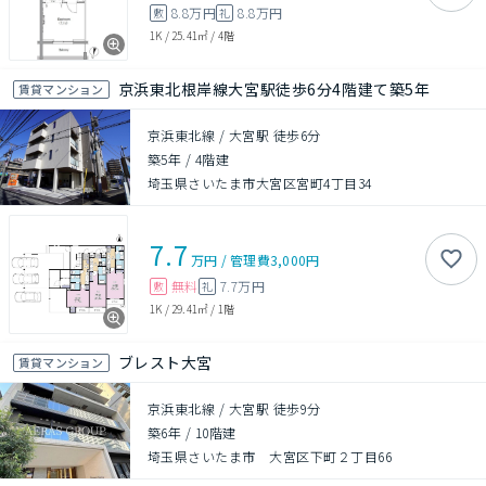
8.8万円
8.8万円
敷
礼
1K
/
25.41㎡
/
4階
京浜東北根岸線大宮駅徒歩6分4階建て築5年
賃貸マンション
京浜東北線 / 大宮駅 徒歩6分
築5年
/
4階建
埼玉県さいたま市大宮区宮町4丁目34
7.7
万円
/
管理費
3,000円
無料
7.7万円
敷
礼
1K
/
29.41㎡
/
1階
ブレスト大宮
賃貸マンション
京浜東北線 / 大宮駅 徒歩9分
築6年
/
10階建
埼玉県さいたま市 大宮区下町２丁目66