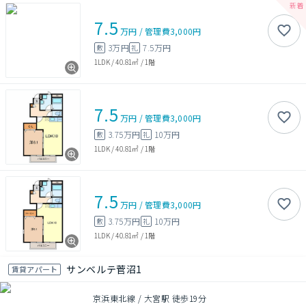
7.5
万円
/
管理費
3,000円
3万円
7.5万円
敷
礼
1LDK
/
40.81㎡
/
1階
7.5
万円
/
管理費
3,000円
3.75万円
10万円
敷
礼
1LDK
/
40.81㎡
/
1階
7.5
万円
/
管理費
3,000円
3.75万円
10万円
敷
礼
1LDK
/
40.81㎡
/
1階
サンベルテ菅沼1
賃貸アパート
京浜東北線 / 大宮駅 徒歩19分