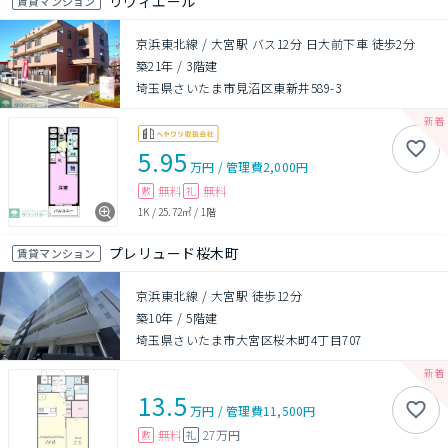
リヴィエール
賃貸マンション
京浜東北線 / 大宮駅 バス12分 日大前下車 徒歩2分
築21年
/
3階建
埼玉県さいたま市見沼区東新井589-3
5.95
万円
/
管理費
2,000円
無料
無料
敷
礼
1K
/
25.72㎡
/
1階
プレリュード桜木町
賃貸マンション
京浜東北線 / 大宮駅 徒歩12分
築10年
/
5階建
埼玉県さいたま市大宮区桜木町4丁目707
13.5
万円
/
管理費
11,500円
無料
27万円
敷
礼