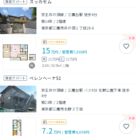
スッカセム
賃貸アパート
京王井の頭線 / 三鷹台駅 徒歩6分
築14年
/
2階建
東京都三鷹市井の頭１丁目26-6
15
万円
/
管理費
7,000円
15万円
15万円
敷
礼
2LDK
/
50.59㎡
/
2階
ベレンヘーナS1
賃貸アパート
京王井の頭線 / 三鷹台駅 バス9分 北野公園下車 徒歩
4分
築23年
/
2階建
東京都三鷹市北野３丁目
7.2
万円
/
管理費
4,000円