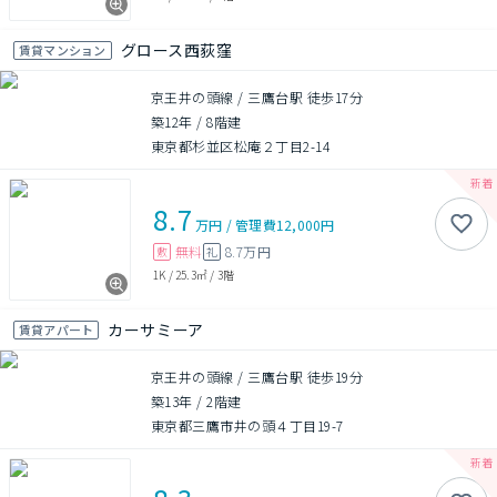
グロース西荻窪
賃貸マンション
京王井の頭線 / 三鷹台駅 徒歩17分
築12年
/
8階建
東京都杉並区松庵２丁目2-14
8.7
万円
/
管理費
12,000円
無料
8.7万円
敷
礼
1K
/
25.3㎡
/
3階
カーサミーア
賃貸アパート
京王井の頭線 / 三鷹台駅 徒歩19分
築13年
/
2階建
東京都三鷹市井の頭４丁目19-7