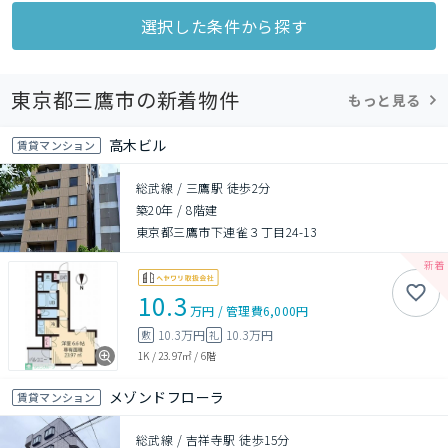
選択した条件から探す
東京都三鷹市の新着物件
もっと見る
高木ビル
賃貸マンション
総武線 / 三鷹駅 徒歩2分
築20年
/
8階建
東京都三鷹市下連雀３丁目24-13
10.3
万円
/
管理費
6,000円
10.3万円
10.3万円
敷
礼
1K
/
23.97㎡
/
6階
メゾンドフローラ
賃貸マンション
総武線 / 吉祥寺駅 徒歩15分