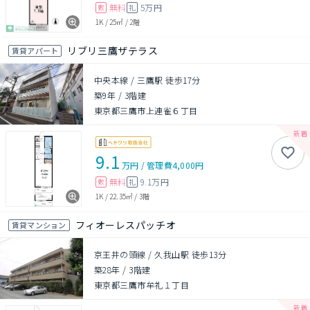
無料
5万円
敷
礼
1K
/
25㎡
/
2階
リブリ三鷹ザテラス
賃貸アパート
中央本線 / 三鷹駅 徒歩17分
築9年
/
3階建
東京都三鷹市上連雀６丁目
9.1
万円
/
管理費
4,000円
無料
9.1万円
敷
礼
1K
/
22.35㎡
/
3階
フィオーレスパッチオ
賃貸マンション
京王井の頭線 / 久我山駅 徒歩13分
築28年
/
3階建
東京都三鷹市牟礼１丁目