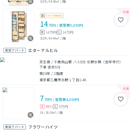
2LDK
/
64.46㎡
/
2階
14
万円
/
管理費
5,000円
14万円
14万円
敷
礼
3LDK
/
64.46㎡
/
2階
エターナルヒル
賃貸アパート
京王線 / 千歳烏山駅 バス8分 北野水無（吉祥寺行）
下車 徒歩5分
築24年
/
2階建
東京都三鷹市北野１丁目1-48
7
万円
/
管理費
4,000円
無料
5万円
敷
礼
1K
/
26.93㎡
/
1階
フラワーハイツ
賃貸アパート