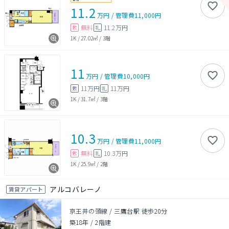
11.2
万円
/
管理費
11,000円
無料
11.2万円
敷
礼
1K
/
27.02㎡
/
3階
11
万円
/
管理費
10,000円
11万円
11万円
敷
礼
1K
/
31.7㎡
/
3階
10.3
万円
/
管理費
11,000円
無料
10.3万円
敷
礼
1K
/
25.9㎡
/
2階
アルコバレーノ
賃貸アパート
京王井の頭線 / 三鷹台駅 徒歩20分
築18年
/
2階建