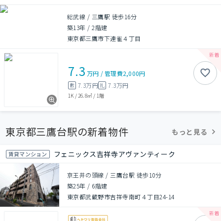
総武線 / 三鷹駅 徒歩16分
築13年
/
2階建
東京都三鷹市下連雀４丁目
7.3
万円
/
管理費
2,000円
7.3万円
7.3万円
敷
礼
1K
/
26.8㎡
/
1階
東京都三鷹台駅の新着物件
もっと見る
フェニックス吉祥寺アヴァンティーク
賃貸マンション
京王井の頭線 / 三鷹台駅 徒歩10分
築25年
/
6階建
東京都武蔵野市吉祥寺南町４丁目24-14