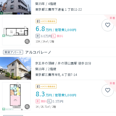
築35年
/
4階建
東京都三鷹市下連雀１丁目11-22
6.8
万円
/
管理費
2,000円
6.8万円
無料
敷
礼
1DK
/
24㎡
/
2階
アルコバレーノ
賃貸アパート
京王井の頭線 / 井の頭公園駅 徒歩18分
築18年
/
2階建
東京都三鷹市牟礼４丁目7-14
8.3
万円
/
管理費
5,000円
無料
8.3万円
敷
礼
1K
/
26.71㎡
/
2階