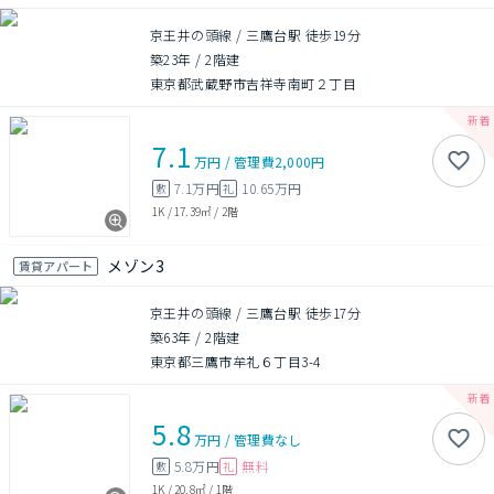
京王井の頭線 / 三鷹台駅 徒歩19分
築23年
/
2階建
東京都武蔵野市吉祥寺南町２丁目
7.1
万円
/
管理費
2,000円
7.1万円
10.65万円
敷
礼
1K
/
17.39㎡
/
2階
メゾン3
賃貸アパート
京王井の頭線 / 三鷹台駅 徒歩17分
築63年
/
2階建
東京都三鷹市牟礼６丁目3-4
5.8
万円
/
管理費
なし
5.8万円
無料
敷
礼
1K
/
20.8㎡
/
1階