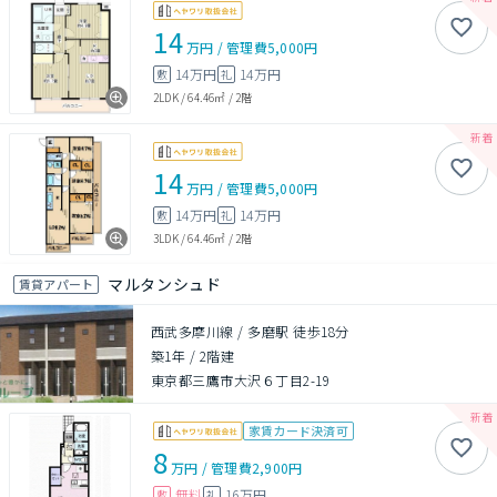
14
万円
/
管理費
5,000円
14万円
14万円
敷
礼
2LDK
/
64.46㎡
/
2階
14
万円
/
管理費
5,000円
14万円
14万円
敷
礼
3LDK
/
64.46㎡
/
2階
マルタンシュド
賃貸アパート
西武多摩川線 / 多磨駅 徒歩18分
築1年
/
2階建
東京都三鷹市大沢６丁目2-19
家賃カード決済可
8
万円
/
管理費
2,900円
無料
16万円
敷
礼