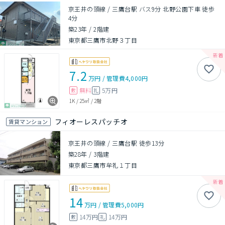
京王井の頭線 / 三鷹台駅 バス9分 北野公園下車 徒歩
4分
築23年
/
2階建
東京都三鷹市北野３丁目
7.2
万円
/
管理費
4,000円
無料
5万円
敷
礼
1K
/
25㎡
/
2階
フィオーレスパッチオ
賃貸マンション
京王井の頭線 / 三鷹台駅 徒歩13分
築28年
/
3階建
東京都三鷹市牟礼１丁目
14
万円
/
管理費
5,000円
14万円
14万円
敷
礼