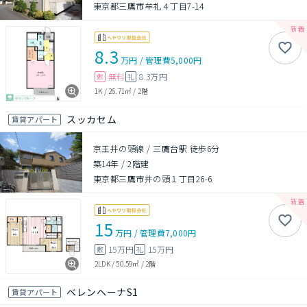
東京都三鷹市牟礼４丁目7-14
8.3
万円
/
管理費
5,000円
無料
8.3万円
敷
礼
1K
/
26.71㎡
/
2階
スッカセム
賃貸アパート
京王井の頭線 / 三鷹台駅 徒歩6分
築14年
/
2階建
東京都三鷹市井の頭１丁目26-6
15
万円
/
管理費
7,000円
15万円
15万円
敷
礼
2LDK
/
50.59㎡
/
2階
ベレンヘーナS1
賃貸アパート