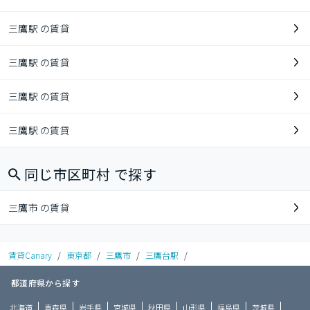
三鷹駅 の賃貸
三鷹駅 の賃貸
三鷹駅 の賃貸
三鷹駅 の賃貸
同じ市区町村 で探す
三鷹市 の賃貸
賃貸Canary
/
東京都
/
三鷹市
/
三鷹台駅
/
都道府県から探す
北海道
青森県
岩手県
宮城県
秋田県
山形県
福島県
茨城県