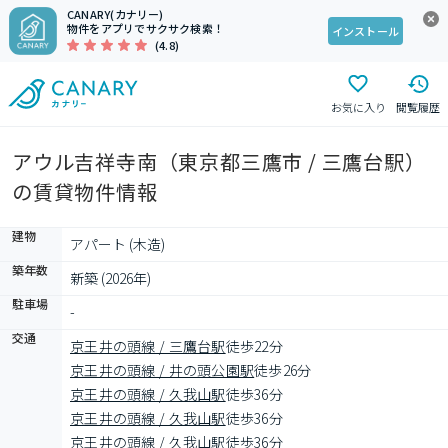
CANARY(カナリー)
物件をアプリでサクサク検索！
インストール
(4.8)
お気に入り
閲覧履歴
アウル吉祥寺南（東京都三鷹市 / 三鷹台駅）
の賃貸物件情報
建物
アパート (木造)
築年数
新築 (2026年)
駐車場
-
交通
京王井の頭線 / 三鷹台駅
徒歩22分
京王井の頭線 / 井の頭公園駅
徒歩26分
京王井の頭線 / 久我山駅
徒歩36分
京王井の頭線 / 久我山駅
徒歩36分
京王井の頭線 / 久我山駅
徒歩36分