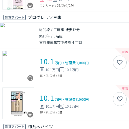
ワンルーム
/
32.43㎡
/
1階
プログレッソ三鷹
賃貸アパート
総武線 / 三鷹駅 徒歩12分
築19年
/
3階建
東京都三鷹市下連雀４丁目
10.1
万円
/
管理費
3,000円
10.1万円
10.1万円
敷
礼
1K
/
23.22㎡
/
3階
10.1
万円
/
管理費
3,000円
10.1万円
10.1万円
敷
礼
1K
/
24.13㎡
/
3階
柿乃木ハイツ
賃貸アパート