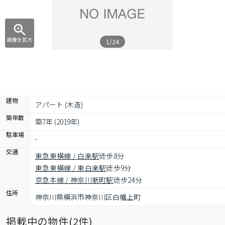
画像を拡大
1/24
建物
アパート (木造)
築年数
築7年 (2019年)
駐車場
-
交通
東急東横線 / 白楽駅
徒歩8分
東急東横線 / 東白楽駅
徒歩9分
京急本線 / 神奈川新町駅
徒歩24分
住所
神奈川県横浜市神奈川区白幡上町
掲載中の物件(
2
件)