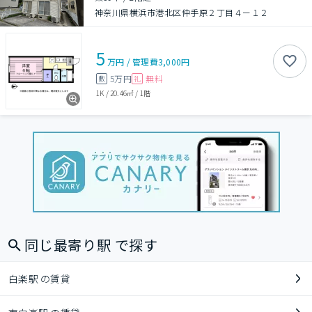
神奈川県横浜市港北区仲手原２丁目４ー１２
5
万円
/
管理費
3,000円
5万円
無料
敷
礼
1K
/
20.46㎡
/
1階
同じ最寄り駅 で探す
白楽駅 の賃貸