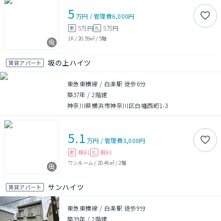
5
万円
/
管理費
6,000円
5万円
5万円
敷
礼
1K
/
20.59㎡
/
5階
坂の上ハイツ
賃貸アパート
東急東横線 / 白楽駅 徒歩6分
築37年
/
2階建
神奈川県横浜市神奈川区白幡西町1-3
5.1
万円
/
管理費
3,000円
無料
無料
敷
礼
ワンルーム
/
20.46㎡
/
2階
サンハイツ
賃貸アパート
東急東横線 / 白楽駅 徒歩9分
築39年
/
2階建