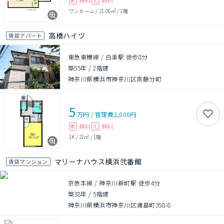
無料
無料
敷
礼
ワンルーム
/
21.06㎡
/
1階
高橋ハイツ
賃貸アパート
東急東横線 / 白楽駅 徒歩8分
築55年
/
2階建
神奈川県横浜市神奈川区斎藤分町
5
万円
/
管理費
2,000円
無料
無料
敷
礼
1K
/
21㎡
/
1階
マリーナハウス横浜弐番館
賃貸マンション
京急本線 / 神奈川新町駅 徒歩4分
築38年
/
5階建
神奈川県横浜市神奈川区浦島町358-8