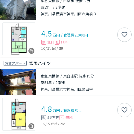
東急東横線 / 白楽駅 徒歩12分
築39年
/
2階建
神奈川県横浜市神奈川区六角橋３
4.5
万円
/
管理費
2,000円
無料
無料
敷
礼
1K
/
24.3㎡
/
2階
富陽ハイツ
賃貸アパート
東急東横線 / 東白楽駅 徒歩19分
築51年
/
2階建
神奈川県横浜市神奈川区栗田谷
4.8
万円
/
管理費
なし
4.8万円
無料
敷
礼
1K
/
22.68㎡
/
2階