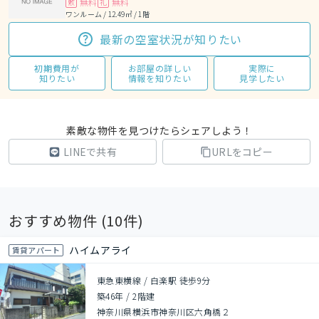
無料
無料
敷
礼
ワンルーム / 12.49㎡ / 1階
最新の空室状況が知りたい
初期費用が
お部屋の詳しい
実際に
知りたい
情報を知りたい
見学したい
素敵な物件を見つけたらシェアしよう！
LINEで共有
URLをコピー
おすすめ物件 (
10
件)
ハイムアライ
賃貸アパート
東急東横線 / 白楽駅 徒歩9分
築46年
/
2階建
神奈川県横浜市神奈川区六角橋２