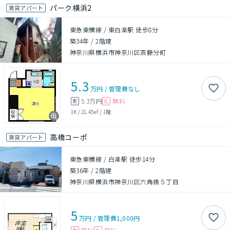
パーク横浜2
賃貸アパート
東急東横線 / 東白楽駅 徒歩8分
築34年
/
2階建
神奈川県横浜市神奈川区斎藤分町
5.3
万円
/
管理費
なし
5.3万円
無料
敷
礼
1K
/
21.45㎡
/
1階
高橋コーポ
賃貸アパート
東急東横線 / 白楽駅 徒歩14分
築36年
/
2階建
神奈川県横浜市神奈川区六角橋５丁目
5
万円
/
管理費
1,000円