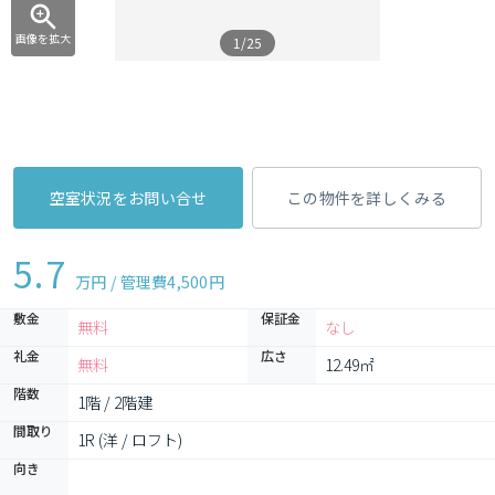
画像を拡大
1/25
空室状況をお問い合せ
この物件を詳しくみる
5.7
万円 / 管理費
4,500円
敷金
保証金
無料
なし
礼金
広さ
無料
12.49㎡
階数
1階 / 2階建
間取り
1R (洋 / ロフト)
向き