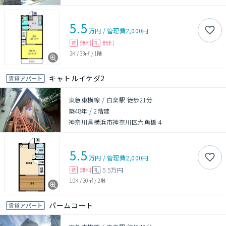
5.5
万円
/
管理費
2,000円
無料
無料
敷
礼
2K
/
33㎡
/
1階
キャトルイケダ2
賃貸アパート
東急東横線 / 白楽駅 徒歩21分
築48年
/
2階建
神奈川県横浜市神奈川区六角橋４
5.5
万円
/
管理費
2,000円
無料
5.5万円
敷
礼
1DK
/
30㎡
/
2階
パームコート
賃貸アパート