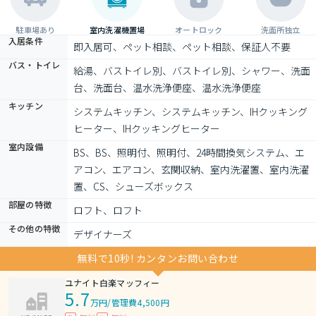
駐車場あり
室内洗濯機置場
オートロック
洗面所独立
入居条件
即入居可、ペット相談、ペット相談、保証人不要
バス・トイレ
給湯、バストイレ別、バストイレ別、シャワー、洗面
台、洗面台、温水洗浄便座、温水洗浄便座
キッチン
システムキッチン、システムキッチン、IHクッキング
ヒーター、IHクッキングヒーター
室内設備
BS、BS、照明付、照明付、24時間換気システム、エ
アコン、エアコン、玄関収納、室内洗濯置、室内洗濯
置、CS、シューズボックス
部屋の特徴
ロフト、ロフト
その他の特徴
デザイナーズ
無料で10秒! カンタンお問い合わせ
ユナイト白楽マッフィー
5.7
万円
/
管理費4,500円