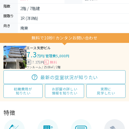
階数
2階 / 7階建
間取り
1R (洋8帖)
向き
南東
無料で10秒! カンタンお問い合わせ
エース矢野ビル
7.3
万円
/
管理費5,000円
7.3万円
無料
敷
礼
ワンルーム / 25.08㎡ / 2階
最新の空室状況が知りたい
初期費用が
お部屋の詳しい
実際に
知りたい
情報を知りたい
見学したい
特徴