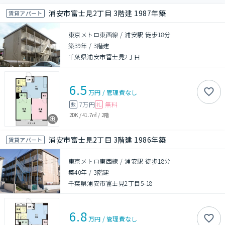
浦安市富士見2丁目 3階建 1987年築
賃貸アパート
東京メトロ東西線 / 浦安駅 徒歩18分
築39年
/
3階建
千葉県浦安市富士見2丁目
6.5
万円
/
管理費
なし
7万円
無料
敷
礼
2DK
/
41.7㎡
/
2階
浦安市富士見2丁目 3階建 1986年築
賃貸アパート
東京メトロ東西線 / 浦安駅 徒歩18分
築40年
/
3階建
千葉県浦安市富士見2丁目5-18
6.8
万円
/
管理費
なし