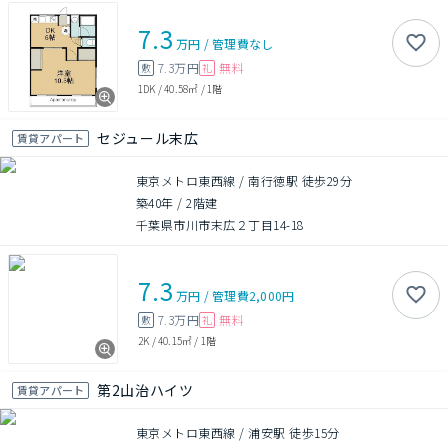
7.3
万円
/
管理費
なし
7.3万円
無料
敷
礼
1DK
/
40.58㎡
/
1階
セジュール末広
賃貸アパート
東京メトロ東西線 / 南行徳駅 徒歩29分
築40年
/
2階建
千葉県市川市末広２丁目14-18
7.3
万円
/
管理費
2,000円
7.3万円
無料
敷
礼
2K
/
40.15㎡
/
1階
第2山治ハイツ
賃貸アパート
東京メトロ東西線 / 浦安駅 徒歩15分