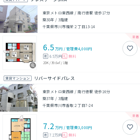
東京メトロ東西線 / 南行徳駅 徒歩17分
築38年
/
3階建
千葉県市川市福栄２丁目13-14
6.5
万円
/
管理費
4,000円
6.5万円
無料
敷
礼
2DK
/
39.6㎡
/
1階
リバーサイドパレス
賃貸マンション
東京メトロ東西線 / 南行徳駅 徒歩16分
築37年
/
3階建
千葉県市川市香取２丁目7-24
7.2
万円
/
管理費
3,000円
7.2万円
無料
敷
礼