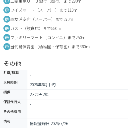
三菱東京ＵＦＪ銀行（銀行）まで290m
ワイズマート（スーパー）まで110m
西友浦安店（スーパー）まで270m
ガスト（飲食店）まで550m
ファミリーマート（コンビニ）まで250m
当代島保育園（幼稚園・保育園）まで380m
その他
駐車/駐輪
-
入居時期
2026年8月中旬
損保
2.3万円2年
保証代行人
-
その他費用
-
情報
情報登録日:
2026/7/26