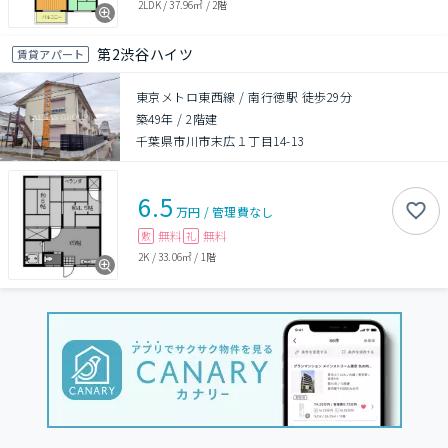
2LDK
/
37.96㎡
/
2階
第2渋谷ハイツ
賃貸アパート
東京メトロ東西線 / 南行徳駅 徒歩29分
築49年
/
2階建
千葉県市川市末広１丁目14-13
6.5
万円
/
管理費
なし
無料
無料
敷
礼
2K
/
33.06㎡
/
1階