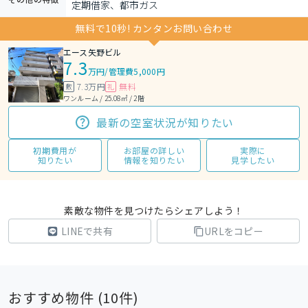
定期借家、都市ガス
無料で10秒! カンタンお問い合わせ
エース矢野ビル
7.3
万円
/
管理費5,000円
7.3万円
無料
敷
礼
ワンルーム / 25.08㎡ / 2階
最新の空室状況が知りたい
初期費用が
お部屋の詳しい
実際に
知りたい
情報を知りたい
見学したい
素敵な物件を見つけたらシェアしよう！
LINEで共有
URLをコピー
おすすめ物件 (
10
件)