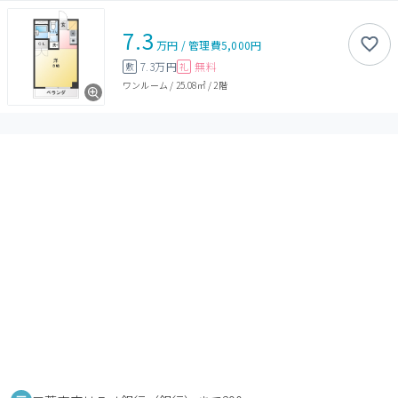
7.3
万円
/
管理費
5,000円
7.3万円
無料
敷
礼
ワンルーム
/
25.08㎡
/
2階