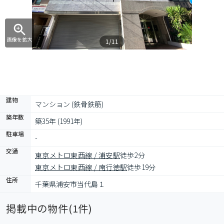
画像を拡大
1/11
建物
マンション (鉄骨鉄筋)
築年数
築35年 (1991年)
駐車場
-
交通
東京メトロ東西線 / 浦安駅
徒歩2分
東京メトロ東西線 / 南行徳駅
徒歩19分
住所
千葉県浦安市当代島１
掲載中の物件(
1
件)