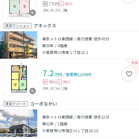
7万円
無料
敷
礼
2DK
/
41.7㎡
/
2階
アネックス
賃貸マンション
東京メトロ東西線 / 南行徳駅 徒歩45分
築38年
/
4階建
千葉県市川市幸１丁目15-1
7.2
万円
/
管理費
5,000円
無料
無料
敷
礼
3DK
/
41.5㎡
/
1階
コーポながい
賃貸アパート
東京メトロ東西線 / 南行徳駅 徒歩12分
築52年
/
2階建
千葉県市川市相之川１丁目10-10