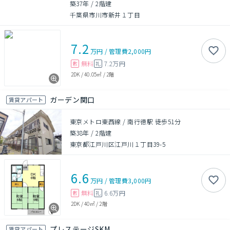
築37年
/
2階建
千葉県市川市新井１丁目
7.2
万円
/
管理費
2,000円
無料
7.2万円
敷
礼
2DK
/
40.05㎡
/
2階
ガーデン関口
賃貸アパート
東京メトロ東西線 / 南行徳駅 徒歩51分
築38年
/
2階建
東京都江戸川区江戸川１丁目39-5
6.6
万円
/
管理費
3,000円
無料
6.6万円
敷
礼
2DK
/
40㎡
/
2階
プレステージSKM
賃貸アパート