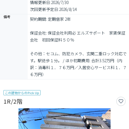
情報更新日:
2026/7/30
次回更新予定日:
2026/8/14
備考
契約期間: 定期借家 2年

保証会社: 保証会社利用必 エルズサポート　家賃保証
会社　初回保証料５０％

その他：セコム、防犯カメラ、玄関二重ロック対応で
す。駅徒歩１分。 / ほか初期費用: 合計3.52万円（内
訳：消毒料１．７６万円／入居安心サービス料１．７
６万円）
この建物からのPick Up
1R/2階