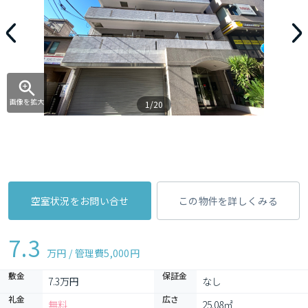
画像を拡大
1/20
空室状況をお問い合せ
この物件を詳しくみる
7.3
万円 / 管理費
5,000円
敷金
保証金
7.3万円
なし
礼金
広さ
無料
25.08㎡