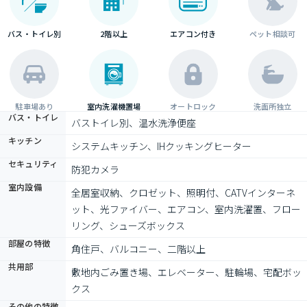
バス・トイレ別
2階以上
エアコン付き
ペット相談可
駐車場あり
室内洗濯機置場
オートロック
洗面所独立
バス・トイレ
バストイレ別、温水洗浄便座
キッチン
システムキッチン、IHクッキングヒーター
セキュリティ
防犯カメラ
室内設備
全居室収納、クロゼット、照明付、CATVインターネ
ット、光ファイバー、エアコン、室内洗濯置、フロー
リング、シューズボックス
部屋の特徴
角住戸、バルコニー、二階以上
共用部
敷地内ごみ置き場、エレベーター、駐輪場、宅配ボッ
クス
その他の特徴