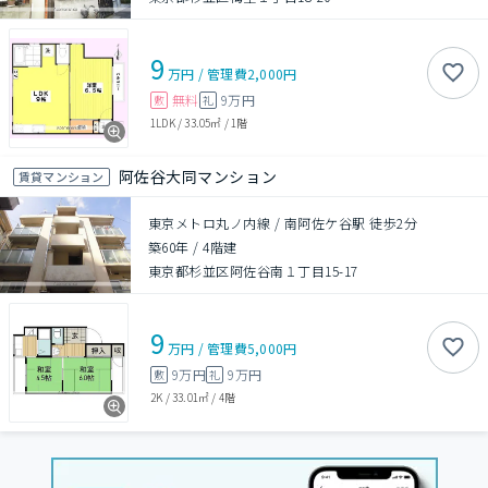
9
万円
/
管理費
2,000円
無料
9万円
敷
礼
1LDK
/
33.05㎡
/
1階
阿佐谷大同マンション
賃貸マンション
東京メトロ丸ノ内線 / 南阿佐ケ谷駅 徒歩2分
築60年
/
4階建
東京都杉並区阿佐谷南１丁目15-17
9
万円
/
管理費
5,000円
9万円
9万円
敷
礼
2K
/
33.01㎡
/
4階