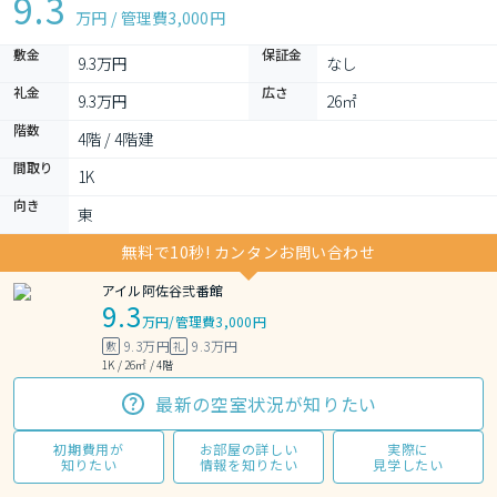
9.3
万円 / 管理費
3,000円
敷金
保証金
9.3万円
なし
礼金
広さ
9.3万円
26㎡
階数
4階 / 4階建
間取り
1K 
向き
東
無料で10秒! カンタンお問い合わせ
アイル阿佐谷弐番館
9.3
万円
/
管理費3,000円
9.3万円
9.3万円
敷
礼
1K / 26㎡ / 4階
最新の空室状況が知りたい
初期費用が
お部屋の詳しい
実際に
知りたい
情報を知りたい
見学したい