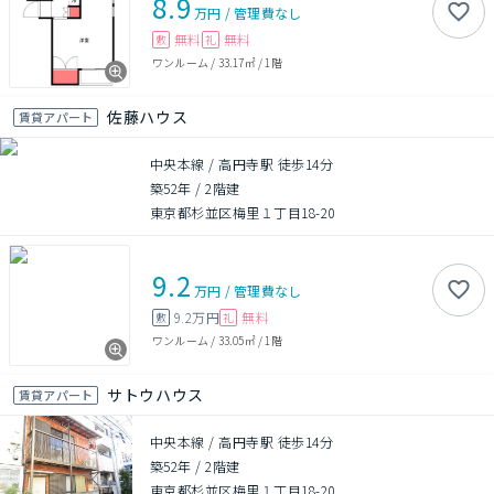
8.9
万円
/
管理費
なし
無料
無料
敷
礼
ワンルーム
/
33.17㎡
/
1階
佐藤ハウス
賃貸アパート
中央本線 / 高円寺駅 徒歩14分
築52年
/
2階建
東京都杉並区梅里１丁目18-20
9.2
万円
/
管理費
なし
9.2万円
無料
敷
礼
ワンルーム
/
33.05㎡
/
1階
サトウハウス
賃貸アパート
中央本線 / 高円寺駅 徒歩14分
築52年
/
2階建
東京都杉並区梅里１丁目18-20