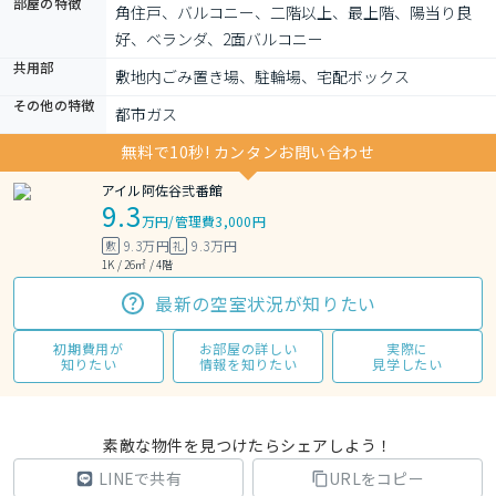
部屋の特徴
角住戸、バルコニー、二階以上、最上階、陽当り良
好、ベランダ、2面バルコニー
共用部
敷地内ごみ置き場、駐輪場、宅配ボックス
その他の特徴
都市ガス
無料で10秒! カンタンお問い合わせ
アイル阿佐谷弐番館
9.3
万円
/
管理費3,000円
9.3万円
9.3万円
敷
礼
1K / 26㎡ / 4階
最新の空室状況が知りたい
初期費用が
お部屋の詳しい
実際に
知りたい
情報を知りたい
見学したい
素敵な物件を見つけたらシェアしよう！
LINEで共有
URLをコピー