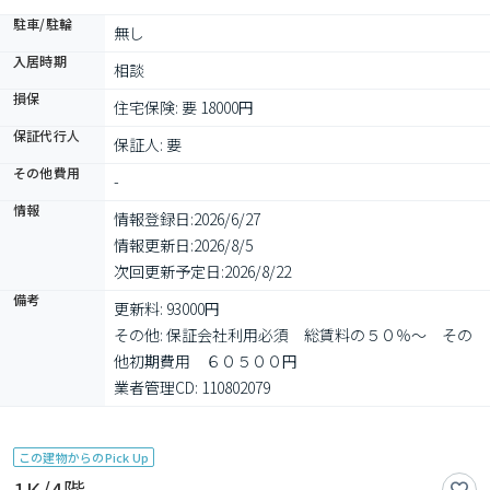
駐車/駐輪
無し
入居時期
相談
損保
住宅保険: 要 18000円
保証代行人
保証人: 要
その他費用
-
情報
情報登録日:
2026/6/27
情報更新日:
2026/8/5
次回更新予定日:
2026/8/22
備考
更新料: 93000円

その他: 保証会社利用必須　総賃料の５０％～　その
他初期費用　６０５００円

業者管理CD: 110802079
この建物からのPick Up
1K/4階