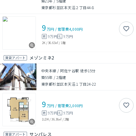
築21年
/
5階建
東京都杉並区本天沼２丁目44-8
9
万円
/
管理費
4,000円
9万円
9万円
敷
礼
2K
/
36.63㎡
/
1階
メゾンミネ2
賃貸アパート
中央本線 / 阿佐ケ谷駅 徒歩15分
築55年
/
2階建
東京都杉並区本天沼１丁目24-22
9
万円
/
管理費
2,000円
9万円
9万円
敷
礼
1LDK
/
36.36㎡
/
2階
サンパレス
賃貸アパート