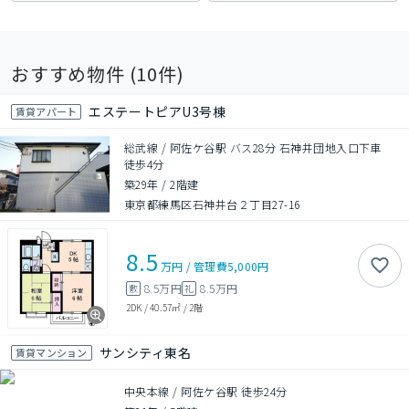
おすすめ物件 (
10
件)
エステートピアU3号棟
賃貸アパート
総武線 / 阿佐ケ谷駅 バス28分 石神井団地入口下車
徒歩4分
築29年
/
2階建
東京都練馬区石神井台２丁目27-16
8.5
万円
/
管理費
5,000円
8.5万円
8.5万円
敷
礼
2DK
/
40.57㎡
/
2階
サンシティ東名
賃貸マンション
中央本線 / 阿佐ケ谷駅 徒歩24分