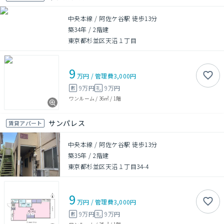
中央本線 / 阿佐ケ谷駅 徒歩13分
築34年
/
2階建
東京都杉並区天沼１丁目
9
万円
/
管理費
3,000円
9万円
9万円
敷
礼
ワンルーム
/
36㎡
/
1階
サンパレス
賃貸アパート
中央本線 / 阿佐ケ谷駅 徒歩13分
築35年
/
2階建
東京都杉並区天沼１丁目34-4
9
万円
/
管理費
3,000円
9万円
9万円
敷
礼