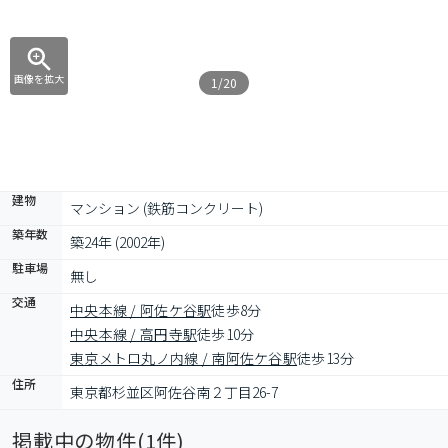
画像を拡大
1/20
建物
マンション (鉄筋コンクリート)
築年数
築24年 (2002年)
駐車場
無し
交通
中央本線 / 阿佐ケ谷駅
徒歩8分
中央本線 / 高円寺駅
徒歩10分
東京メトロ丸ノ内線 / 南阿佐ケ谷駅
徒歩13分
住所
東京都杉並区阿佐谷南２丁目26-7
掲載中の物件(
1
件)