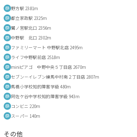
野方駅 2381m
都立家政駅 2325m
鷺ノ宮駅北口 2356m
中野駅 北口 2302m
ファミリーマート 中野駅北店 2495m
ライフ中野駅前店 2518m
miniピアゴ 中野中央５丁目店 2670m
セブン－イレブン練馬中村南２丁目店 2807m
馬橋小学校知的障害学級 480m
阿佐ケ谷中学校知的障害学級 943m
コンビニ 220m
スーパー 140m
その他