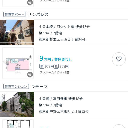
ワンルーム
/
35㎡
/
1階
サンパレス
賃貸アパート
中央本線 / 阿佐ケ谷駅 徒歩13分
築33年
/
2階建
東京都杉並区天沼１丁目34-4
9
万円
/
管理費
なし
9万円
9万円
敷
礼
ワンルーム
/
35㎡
/
1階
ラテーラ
賃貸マンション
中央線 / 高円寺駅 徒歩18分
築37年
/
3階建
東京都中野区大和町２丁目12-9