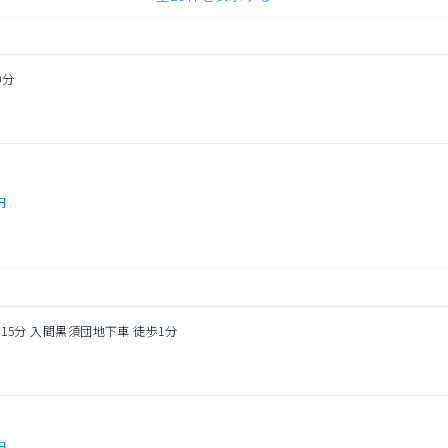
0分
円
ス15分 入間黒須団地下車 徒歩1分
円