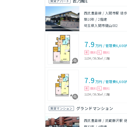
匠乃館E
賃貸アパート
西武豊島線 / 入間市駅 徒歩
築10年
/
2階建
埼玉県入間市鍵山002
7.9
万円
/
管理費
6,600
無料
無料
敷
礼
1LDK
/
56.56㎡
/
1階
7.9
万円
/
管理費
6,600
無料
無料
敷
礼
1LDK
/
56.56㎡
/
1階
グランドマンション
賃貸マンション
西武豊島線 / 武蔵藤沢駅 徒
築32年
/
4階建