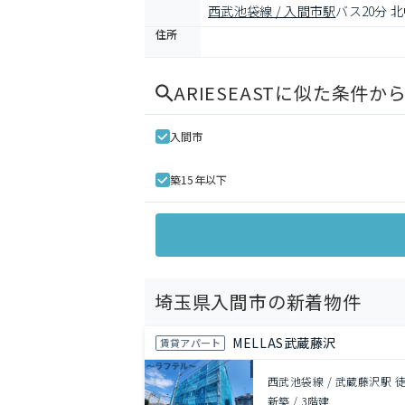
西武池袋線 / 入間市駅
バス20分 
住所
ARIESEAST
に似た条件か
入間市
築15年以下
埼玉県入間市の新着物件
MELLAS武蔵藤沢
賃貸アパート
西武池袋線 / 武蔵藤沢駅 徒
新築
/
3階建