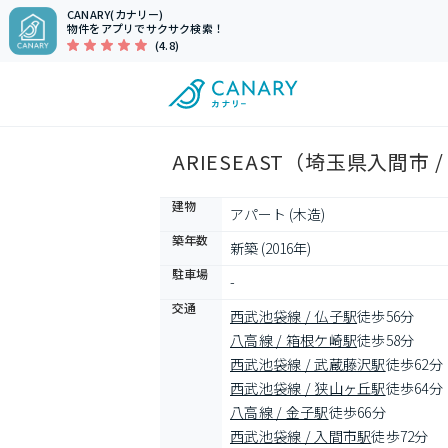
CANARY(カナリー)
物件をアプリでサクサク検索！
(4.8)
ARIESEAST（埼玉県入間市
建物
アパート (木造)
築年数
新築 (2016年)
駐車場
-
交通
西武池袋線 / 仏子駅
徒歩56分
八高線 / 箱根ケ崎駅
徒歩58分
西武池袋線 / 武蔵藤沢駅
徒歩62分
西武池袋線 / 狭山ヶ丘駅
徒歩64分
八高線 / 金子駅
徒歩66分
西武池袋線 / 入間市駅
徒歩72分