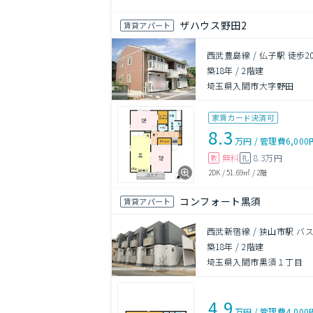
ザハウス野田2
賃貸アパート
西武豊島線 / 仏子駅 徒歩2
築18年
/
2階建
埼玉県入間市大字野田
家賃カード決済可
8.3
万円
/
管理費
6,000
無料
8.3万円
敷
礼
2DK
/
51.69㎡
/
2階
コンフォート黒須
賃貸アパート
西武新宿線 / 狭山市駅 バ
築18年
/
2階建
埼玉県入間市黒須１丁目
4.9
万円
/
管理費
4,000