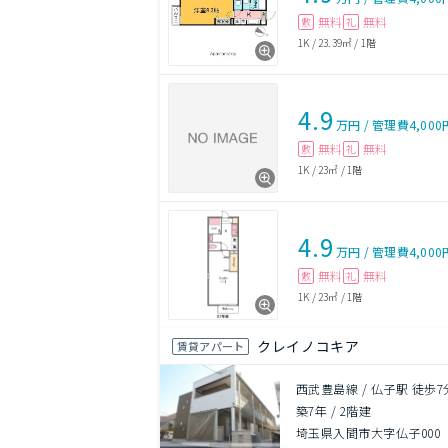
無料
無料
敷
礼
1K
/
23.39㎡
/
1階
4.9
万円
/
管理費
4,000
無料
無料
敷
礼
1K
/
23㎡
/
1階
4.9
万円
/
管理費
4,000
無料
無料
敷
礼
1K
/
23㎡
/
1階
クレイノコキア
賃貸アパート
西武豊島線 / 仏子駅 徒歩7
築7年
/
2階建
埼玉県入間市大字仏子000