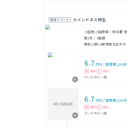
カインドネス柿生
賃貸アパート
小田急小田原線 / 柿生駅 
築1年
/
3階建
神奈川県川崎市麻生区片平２
6.7
万円
/
管理費
3,000
無料
無料
敷
礼
1K
/
23.46㎡
/
1階
6.7
万円
/
管理費
3,000
無料
無料
敷
礼
1K
/
23.46㎡
/
1階