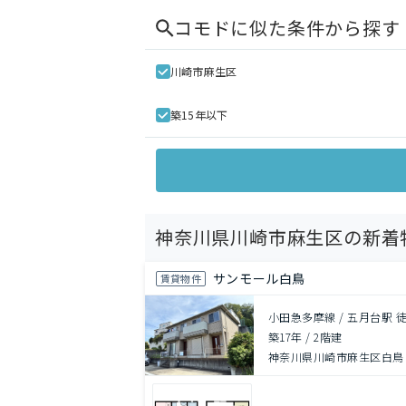
コモド
に似た条件から探す
川崎市麻生区
築15年以下
神奈川県川崎市麻生区の新着
サンモール白鳥
賃貸物件
小田急多摩線 / 五月台駅 徒
築17年
/
2階建
神奈川県川崎市麻生区白鳥４