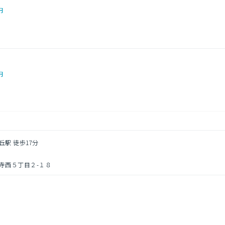
円
円
丘駅 徒歩17分
寺西５丁目２-１８