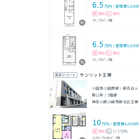
6.5
万円
/
管理費
5,000
無料
無料
敷
礼
1K
/
25㎡
/
2階
6.5
万円
/
管理費
5,000
無料
無料
敷
礼
1K
/
25㎡
/
2階
サンリット王禅
賃貸アパート
小田急小田原線 / 新百合ヶ
築11年
/
3階建
神奈川県川崎市麻生区王禅
10
万円
/
管理費
4,000円
無料
17.5万円
敷
礼
1LDK
/
54.66㎡
/
3階