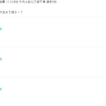
丘駅 バス15分 千代ヶ丘七丁目下車 徒歩2分
ケ丘６丁目８－７
円
円
円