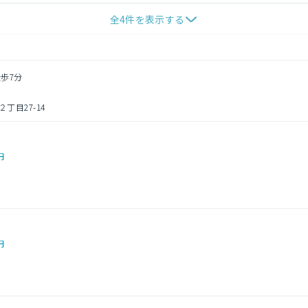
全
4
件を表示する
徒歩7分
丁目27-14
円
円