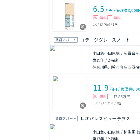
6.5
万円
/
管理費
3,000
無料
無料
敷
礼
1K
/
23.46㎡
/
1階
コテージグレースノート
賃貸アパート
小田急小田原線 / 新百合ヶ
築19年
/
2階建
神奈川県川崎市麻生区万福寺
11.9
万円
/
管理費
6,0
無料
17.85万円
敷
礼
1LDK
/
45.25㎡
/
2階
レオパレスビューテラス
賃貸アパート
小田急小田原線 / 柿生駅 
築17年
/
2階建