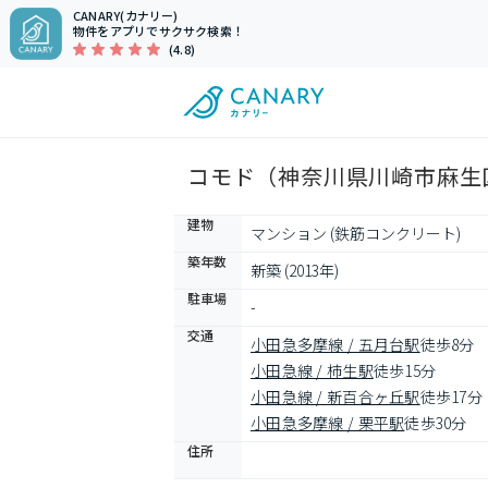
CANARY(カナリー)
物件をアプリでサクサク検索！
(4.8)
コモド（神奈川県川崎市麻生区
建物
マンション (鉄筋コンクリート)
築年数
新築 (2013年)
駐車場
-
交通
小田急多摩線 / 五月台駅
徒歩8分
小田急線 / 柿生駅
徒歩15分
小田急線 / 新百合ヶ丘駅
徒歩17分
小田急多摩線 / 栗平駅
徒歩30分
住所