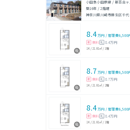
小田急小田原線 / 新百合ヶ
築16年
/
2階建
神奈川県川崎市麻生区千代
8.4
万円
/
管理費
6,500
無料
8.4万円
敷
礼
1K
/
21.81㎡
/
1階
8.7
万円
/
管理費
6,500
無料
8.7万円
敷
礼
1K
/
21.81㎡
/
2階
8.4
万円
/
管理費
6,500
無料
8.4万円
敷
礼
1K
/
21.81㎡
/
1階