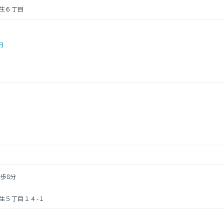
生６丁目
円
徒歩8分
生５丁目１４-１