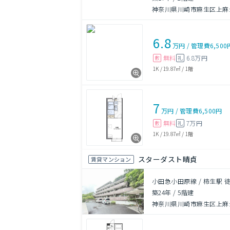
神奈川県川崎市麻生区上麻
6.8
万円
/
管理費
6,500
無料
6.8万円
敷
礼
1K
/
19.87㎡
/
1階
7
万円
/
管理費
6,500円
無料
7万円
敷
礼
1K
/
19.87㎡
/
1階
スターダスト晴貞
賃貸マンション
小田急小田原線 / 柿生駅 
築24年
/
5階建
神奈川県川崎市麻生区上麻