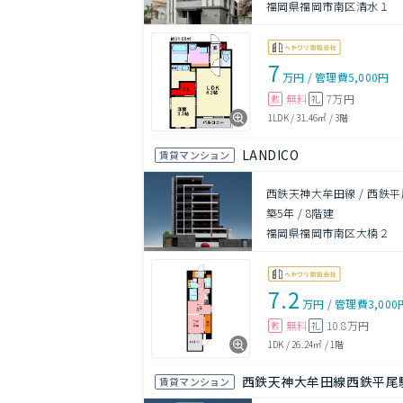
福岡県福岡市南区清水１
7
万円
/
管理費
5,000円
無料
7万円
敷
礼
1LDK
/
31.46㎡
/
3階
LANDICO
賃貸マンション
西鉄天神大牟田線 / 西鉄平
築5年
/
8階建
福岡県福岡市南区大楠２
7.2
万円
/
管理費
3,000
無料
10.8万円
敷
礼
1DK
/
26.24㎡
/
1階
西鉄天神大牟田線西鉄平尾
賃貸マンション