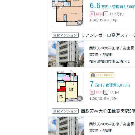
6.6
万円
/
管理費
3,500
無料
13.2万円
敷
礼
1LDK
/
35.24㎡
/
3階
リアンレガーロ高宮ステー
賃貸マンション
西鉄天神大牟田線 / 高宮駅
築7年
/
5階建
福岡県福岡市南区清水１
7
万円
/
管理費
5,000円
無料
7万円
敷
礼
1LDK
/
31.46㎡
/
3階
西鉄天神大牟田線高宮駅5
賃貸マンション
西鉄天神大牟田線 / 高宮駅
築7年
/
5階建