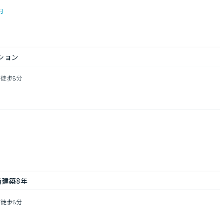
円
ション
 徒歩8分
階建築8年
 徒歩8分