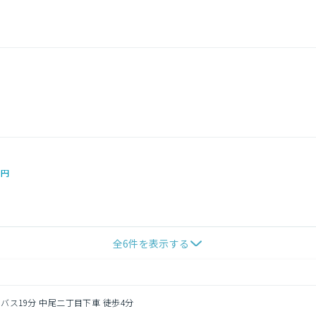
0円
全
6
件を表示する
 バス19分 中尾二丁目下車 徒歩4分