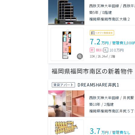
西鉄天神大牟田線 / 西鉄平
築5年
/
8階建
福岡県福岡市南区大楠２
7.2
万円
/
管理費
3,000
無料
10.8万円
敷
礼
1DK
/
26.24㎡
/
1階
福岡県福岡市南区の新着物件
DREAMSHARE井尻1
賃貸アパート
西鉄天神大牟田線 / 井尻駅
築10年
/
2階建
福岡県福岡市南区井尻５丁目1
3.7
万円
/
管理費
なし