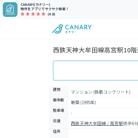
CANARY(カナリー)
物件をアプリでサクサク検索！
(4.8)
西鉄天神大牟田線高宮駅10階
建物
マンション (鉄筋コンクリート)
築年数
新築 (1995年)
駐車場
-
交通
西鉄天神大牟田線 / 高宮駅
徒歩6
住所