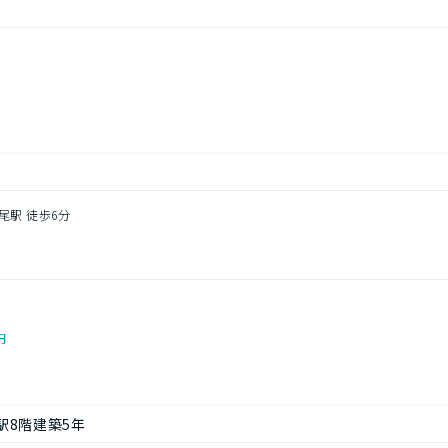
尾駅 徒歩6分
円
駅8階建築5年