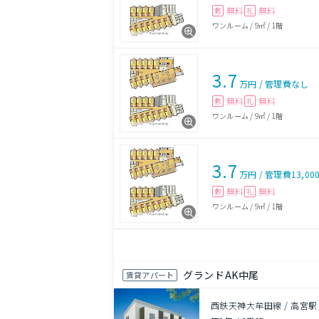
無料
無料
敷
礼
ワンルーム
/
9㎡
/
1階
3.7
万円
/
管理費
なし
無料
無料
敷
礼
ワンルーム
/
9㎡
/
1階
3.7
万円
/
管理費
13,00
無料
無料
敷
礼
ワンルーム
/
9㎡
/
1階
グランドAK中尾
賃貸アパート
西鉄天神大牟田線 / 高宮駅