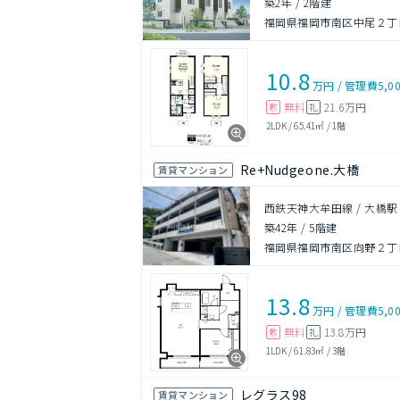
築2年
/
2階建
福岡県福岡市南区中尾２丁目
10.8
万円
/
管理費
5,0
無料
21.6万円
敷
礼
2LDK
/
65.41㎡
/
1階
Re+Nudgeone.大橋
賃貸マンション
西鉄天神大牟田線 / 大橋駅
築42年
/
5階建
福岡県福岡市南区向野２丁
13.8
万円
/
管理費
5,0
無料
13.8万円
敷
礼
1LDK
/
61.83㎡
/
3階
レグラス98
賃貸マンション