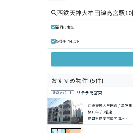
西鉄天神大牟田線高宮駅10
福岡市南区
駅徒歩7分以下
おすすめ物件 (
5
件)
リテラ高宮東
賃貸アパート
西鉄天神大牟田線 / 高宮駅
築10年
/
3階建
福岡県福岡市南区清水４