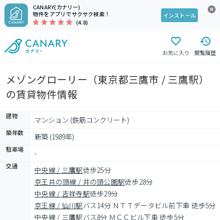
CANARY(カナリー)
物件をアプリでサクサク検索！
インストール
(4.8)
お気に入り
閲覧履歴
メゾングローリー（東京都三鷹市 / 三鷹駅）
の賃貸物件情報
建物
マンション (鉄筋コンクリート)
築年数
新築 (1989年)
駐車場
-
交通
中央線 / 三鷹駅
徒歩25分
京王井の頭線 / 井の頭公園駅
徒歩28分
中央線 / 吉祥寺駅
徒歩29分
京王線 / 仙川駅
バス14分 ＮＴＴデータビル前下車 徒歩5分
中央線 / 三鷹駅
バス8分 ＭＣＣビル下車 徒歩5分