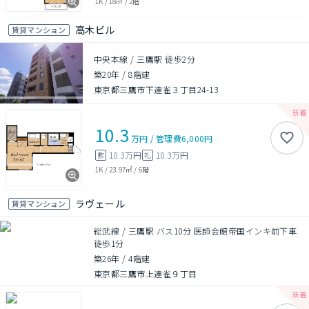
1K
/
18㎡
/
2階
高木ビル
賃貸マンション
中央本線 / 三鷹駅 徒歩2分
築20年
/
8階建
東京都三鷹市下連雀３丁目24-13
10.3
万円
/
管理費
6,000円
10.3万円
10.3万円
敷
礼
1K
/
23.97㎡
/
6階
ラヴェール
賃貸マンション
総武線 / 三鷹駅 バス10分 医師会館帝国インキ前下車
徒歩1分
築26年
/
4階建
東京都三鷹市上連雀９丁目