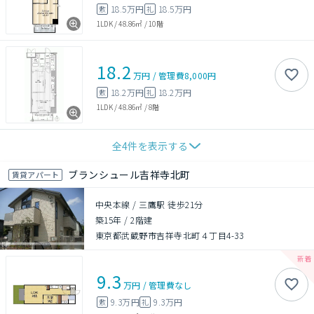
18.5万円
18.5万円
敷
礼
1LDK
/
48.86㎡
/
10階
18.2
万円
/
管理費
8,000円
18.2万円
18.2万円
敷
礼
1LDK
/
48.86㎡
/
8階
全
4
件を表示する
ブランシュール吉祥寺北町
賃貸アパート
中央本線 / 三鷹駅 徒歩21分
築15年
/
2階建
東京都武蔵野市吉祥寺北町４丁目4-33
9.3
万円
/
管理費
なし
9.3万円
9.3万円
敷
礼