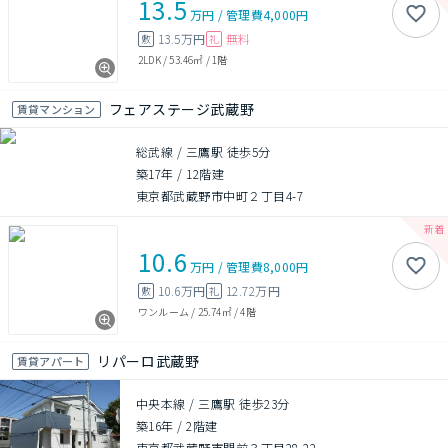
13.5
万円
/
管理費
4,000円
13.5万円
無料
敷
礼
2LDK
/
53.46㎡
/
1階
フェアステージ武蔵野
賃貸マンション
総武線 / 三鷹駅 徒歩5分
築17年
/
12階建
東京都武蔵野市中町２丁目4-7
10.6
万円
/
管理費
8,000円
10.6万円
12.72万円
敷
礼
ワンルーム
/
25.74㎡
/
4階
リパーロ武蔵野
賃貸アパート
中央本線 / 三鷹駅 徒歩23分
築16年
/
2階建
東京都武蔵野市関前３丁目28-22