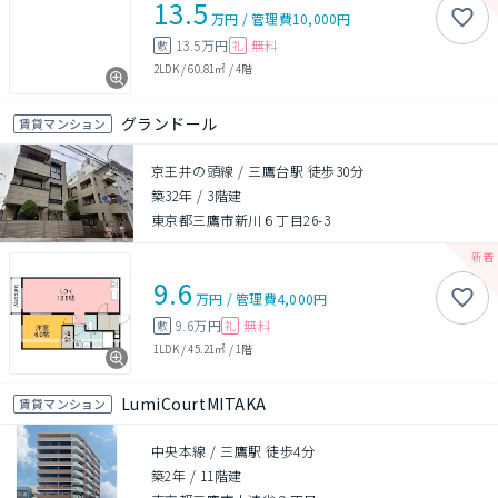
13.5
万円
/
管理費
10,000円
13.5万円
無料
敷
礼
2LDK
/
60.81㎡
/
4階
グランドール
賃貸マンション
京王井の頭線 / 三鷹台駅 徒歩30分
築32年
/
3階建
東京都三鷹市新川６丁目26-3
9.6
万円
/
管理費
4,000円
9.6万円
無料
敷
礼
1LDK
/
45.21㎡
/
1階
LumiCourtMITAKA
賃貸マンション
中央本線 / 三鷹駅 徒歩4分
築2年
/
11階建