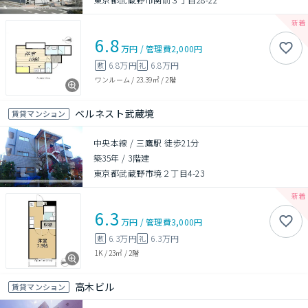
6.8
万円
/
管理費
2,000円
6.8万円
6.8万円
敷
礼
ワンルーム
/
23.39㎡
/
2階
ベルネスト武蔵境
賃貸マンション
中央本線 / 三鷹駅 徒歩21分
築35年
/
3階建
東京都武蔵野市境２丁目4-23
6.3
万円
/
管理費
3,000円
6.3万円
6.3万円
敷
礼
1K
/
23㎡
/
2階
高木ビル
賃貸マンション