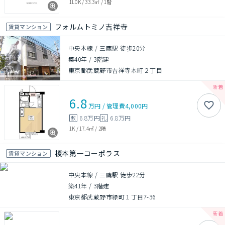
1LDK
/
33.3㎡
/
1階
フォルムトミノ吉祥寺
賃貸マンション
中央本線 / 三鷹駅 徒歩20分
築40年
/
3階建
東京都武蔵野市吉祥寺本町２丁目
6.8
万円
/
管理費
4,000円
6.8万円
6.8万円
敷
礼
1K
/
17.4㎡
/
2階
榎本第一コーポラス
賃貸マンション
中央本線 / 三鷹駅 徒歩22分
築41年
/
3階建
東京都武蔵野市緑町１丁目7-36