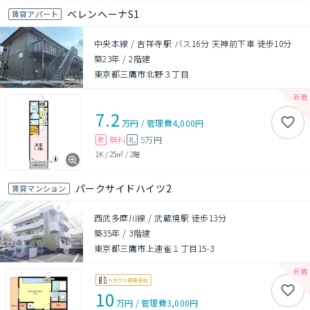
ベレンヘーナS1
賃貸アパート
中央本線 / 吉祥寺駅 バス16分 天神前下車 徒歩10分
築23年
/
2階建
東京都三鷹市北野３丁目
7.2
万円
/
管理費
4,000円
無料
5万円
敷
礼
1K
/
25㎡
/
2階
パークサイドハイツ2
賃貸マンション
西武多摩川線 / 武蔵境駅 徒歩13分
築35年
/
3階建
東京都三鷹市上連雀１丁目15-3
10
万円
/
管理費
3,000円