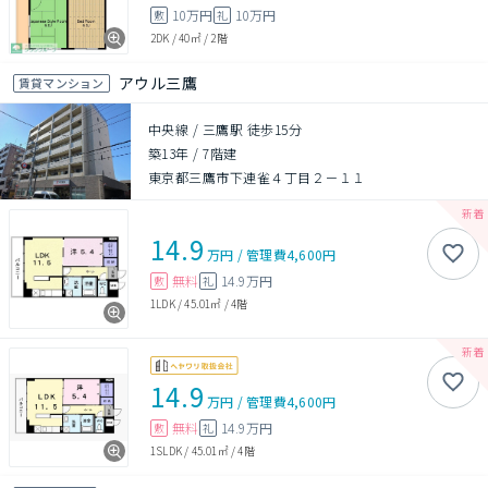
10万円
10万円
敷
礼
2DK
/
40㎡
/
2階
アウル三鷹
賃貸マンション
中央線 / 三鷹駅 徒歩15分
築13年
/
7階建
東京都三鷹市下連雀４丁目２－１１
14.9
万円
/
管理費
4,600円
無料
14.9万円
敷
礼
1LDK
/
45.01㎡
/
4階
14.9
万円
/
管理費
4,600円
無料
14.9万円
敷
礼
1SLDK
/
45.01㎡
/
4階