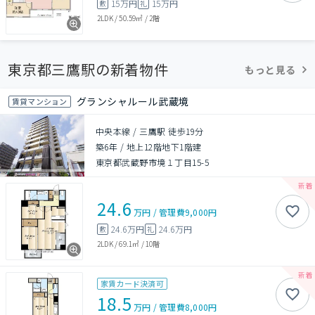
15万円
15万円
敷
礼
2LDK
/
50.59㎡
/
2階
東京都三鷹駅の新着物件
もっと見る
グランシャルール武蔵境
賃貸マンション
中央本線 / 三鷹駅 徒歩19分
築6年
/
地上12階地下1階建
東京都武蔵野市境１丁目15-5
24.6
万円
/
管理費
9,000円
24.6万円
24.6万円
敷
礼
2LDK
/
69.1㎡
/
10階
家賃カード決済可
18.5
万円
/
管理費
8,000円