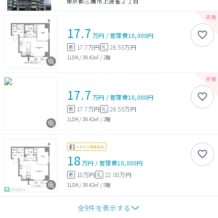
東京都三鷹市上連雀２丁目
17.7
万円
/
管理費
10,000円
17.7万円
26.55万円
敷
礼
1LDK
/
38.42㎡
/
2階
17.7
万円
/
管理費
10,000円
17.7万円
26.55万円
敷
礼
1LDK
/
38.42㎡
/
2階
18
万円
/
管理費
10,000円
18万円
22.08万円
敷
礼
1LDK
/
38.42㎡
/
5階
全
9
件を表示する