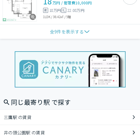
18
万円
/
管理費
10,000円
18万円
22.08万円
敷
礼
1LDK
/
38.42㎡
/
5階
全
9
件を表示する
同じ最寄り駅 で探す
三鷹駅 の賃貸
井の頭公園駅 の賃貸