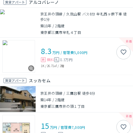
アルコバレーノ
賃貸アパート
京王井の頭線 / 久我山駅 バス6分 牟礼西ヶ原下車 徒
歩1分
築18年
/
2階建
東京都三鷹市牟礼４丁目
8.3
万円
/
管理費
5,000円
無料
8.3万円
敷
礼
1K
/
26.71㎡
/
2階
スッカセム
賃貸アパート
京王井の頭線 / 三鷹台駅 徒歩6分
築14年
/
2階建
東京都三鷹市井の頭１丁目
15
万円
/
管理費
7,000円