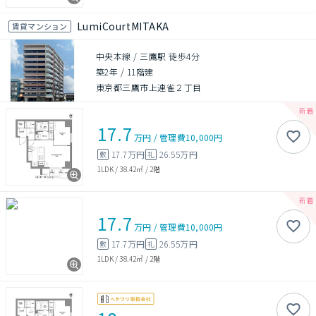
LumiCourtMITAKA
賃貸マンション
中央本線 / 三鷹駅 徒歩4分
築2年
/
11階建
東京都三鷹市上連雀２丁目
17.7
万円
/
管理費
10,000円
17.7万円
26.55万円
敷
礼
1LDK
/
38.42㎡
/
2階
17.7
万円
/
管理費
10,000円
17.7万円
26.55万円
敷
礼
1LDK
/
38.42㎡
/
2階