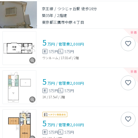
京王線 / つつじヶ丘駅 徒歩16分
築35年
/
2階建
東京都三鷹市中原４丁目
5
万円
/
管理費
2,000円
5万円
5万円
敷
礼
ワンルーム
/
17.01㎡
/
2階
5
万円
/
管理費
2,000円
5万円
5万円
敷
礼
1K
/
17.5㎡
/
2階
5
万円
/
管理費
2,000円
5万円
5万円
敷
礼