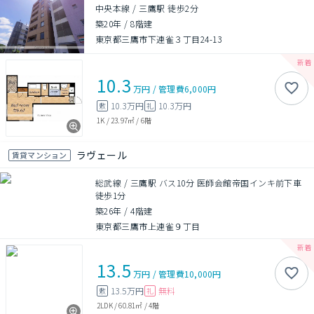
中央本線 / 三鷹駅 徒歩2分
築20年
/
8階建
東京都三鷹市下連雀３丁目24-13
10.3
万円
/
管理費
6,000円
10.3万円
10.3万円
敷
礼
1K
/
23.97㎡
/
6階
ラヴェール
賃貸マンション
総武線 / 三鷹駅 バス10分 医師会館帝国インキ前下車
徒歩1分
築26年
/
4階建
東京都三鷹市上連雀９丁目
13.5
万円
/
管理費
10,000円
13.5万円
無料
敷
礼
2LDK
/
60.81㎡
/
4階