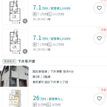
7.1
万円
/
管理費
2,000円
7.1万円
14.2万円
敷
礼
1K
/
23.7㎡
/
1階
7.1
万円
/
管理費
2,000円
7.1万円
14.2万円
敷
礼
1K
/
23.7㎡
/
1階
下井草戸建
賃貸物件
西武新宿線 / 下井草駅 徒歩4分
築3年
/
2階建
東京都杉並区下井草３丁目
26
万円
/
管理費
なし
52万円
26万円
敷
礼