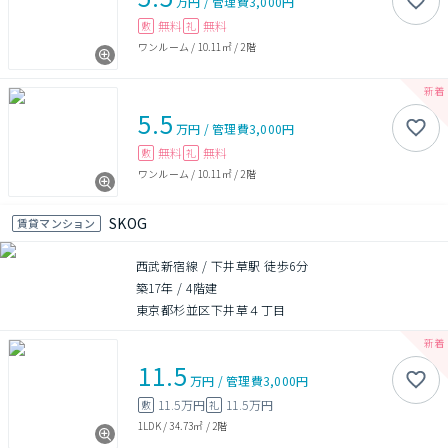
万円
/
管理費
3,000円
無料
無料
敷
礼
ワンルーム
/
10.11㎡
/
2階
5.5
万円
/
管理費
3,000円
無料
無料
敷
礼
ワンルーム
/
10.11㎡
/
2階
SKOG
賃貸マンション
西武新宿線 / 下井草駅 徒歩6分
築17年
/
4階建
東京都杉並区下井草４丁目
11.5
万円
/
管理費
3,000円
11.5万円
11.5万円
敷
礼
1LDK
/
34.73㎡
/
2階