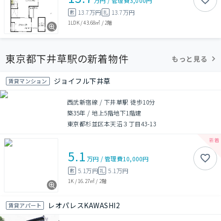
万円
/
管理費
3,000円
13.7万円
13.7万円
敷
礼
1LDK
/
43.68㎡
/
2階
東京都下井草駅の新着物件
もっと見る
ジョイフル下井草
賃貸マンション
西武新宿線 / 下井草駅 徒歩10分
築35年
/
地上5階地下1階建
東京都杉並区本天沼３丁目43-13
5.1
万円
/
管理費
10,000円
5.1万円
5.1万円
敷
礼
1K
/
16.27㎡
/
2階
レオパレスKAWASHI2
賃貸アパート