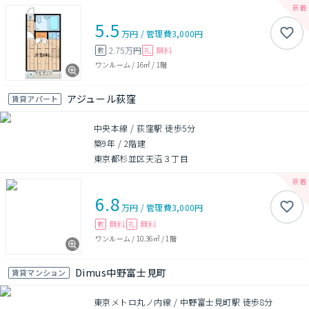
5.5
万円
/
管理費
3,000円
2.75万円
無料
敷
礼
ワンルーム
/
16㎡
/
1階
アジュール荻窪
賃貸アパート
中央本線 / 荻窪駅 徒歩5分
築9年
/
2階建
東京都杉並区天沼３丁目
6.8
万円
/
管理費
3,000円
無料
無料
敷
礼
ワンルーム
/
10.36㎡
/
1階
Dimus中野富士見町
賃貸マンション
東京メトロ丸ノ内線 / 中野富士見町駅 徒歩8分