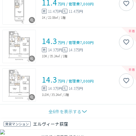
11.4
万円
/
管理費
7,000円
11.4万円
11.4万円
敷
礼
1K
/
22.08㎡
/
1階
14.3
万円
/
管理費
7,000円
14.3万円
14.3万円
敷
礼
1DK
/
35.24㎡
/
1階
14.3
万円
/
管理費
7,000円
14.3万円
14.3万円
敷
礼
1LDK
/
35.24㎡
/
1階
全
6
件を表示する
エルヴィーナ荻窪
賃貸マンション