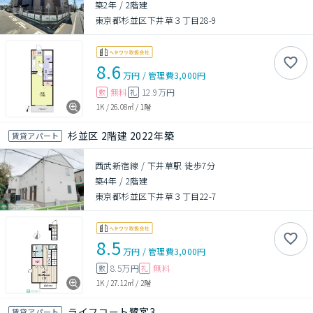
築2年
/
2階建
東京都杉並区下井草３丁目28-9
8.6
万円
/
管理費
3,000円
無料
12.9万円
敷
礼
1K
/
26.08㎡
/
1階
杉並区 2階建 2022年築
賃貸アパート
西武新宿線 / 下井草駅 徒歩7分
築4年
/
2階建
東京都杉並区下井草３丁目22-7
8.5
万円
/
管理費
3,000円
8.5万円
無料
敷
礼
1K
/
27.12㎡
/
2階
ライフコート鷺宮3
賃貸アパート