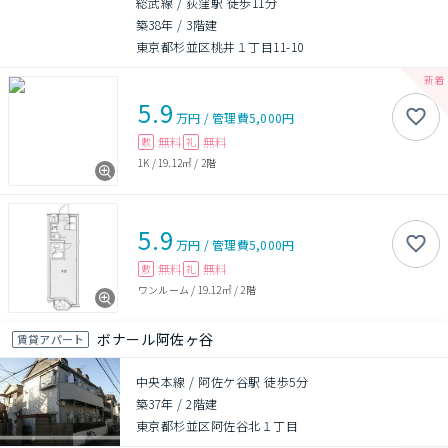
総武線 / 荻窪駅 徒歩11分
築38年
/
3階建
東京都杉並区桃井１丁目11-10
5.9
万円
/
管理費
5,000円
無料
無料
敷
礼
1K
/
19.12㎡
/
2階
5.9
万円
/
管理費
5,000円
無料
無料
敷
礼
ワンルーム
/
19.12㎡
/
2階
ボナール阿佐ヶ谷
賃貸アパート
中央本線 / 阿佐ケ谷駅 徒歩5分
築37年
/
2階建
東京都杉並区阿佐谷北１丁目