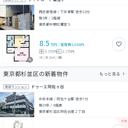
西武新宿線 / 下井草駅 徒歩10分
築3年
/
2階建
東京都中野区鷺宮５
8.5
万円
/
管理費
3,000円
8.5万円
8.5万円
敷
礼
1K
/
28.21㎡
/
2階
東京都杉並区の新着物件
もっと見る
ドゥーエ阿佐ヶ谷
賃貸マンション
中央本線 / 阿佐ケ谷駅 徒歩7分
築19年
/
4階建
東京都杉並区阿佐谷南２丁目