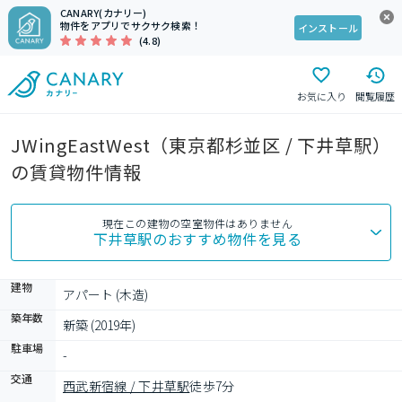
CANARY(カナリー)
物件をアプリでサクサク検索！
インストール
(4.8)
お気に入り
閲覧履歴
JWingEastWest（東京都杉並区 / 下井草駅）
の賃貸物件情報
現在この建物の空室物件はありません
下井草駅
のおすすめ物件を見る
建物
アパート (木造)
築年数
新築 (2019年)
駐車場
-
交通
西武新宿線 / 下井草駅
徒歩7分