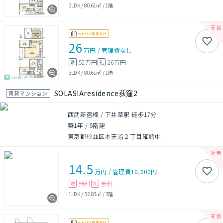
3LDK
/
80.61㎡
/
1階
26
万円
/
管理費
なし
52万円
26万円
敷
礼
3LDK
/
80.61㎡
/
1階
SOLASIAresidence荻窪2
賃貸マンション
西武新宿線 / 下井草駅 徒歩17分
築1年
/
5階建
東京都杉並区本天沼２丁目確認中
14.5
万円
/
管理費
10,000円
無料
無料
敷
礼
1LDK
/
32.83㎡
/
3階