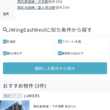
西武新宿線 / 井荻駅
徒歩13分
西武池袋線 / 富士見台駅
徒歩13分
住所
JWingEastWest
に似た条件から探す
杉並区
アパート/木造
築10年以下
駅徒歩10分以下
選択した条件から探す
おすすめ物件 (
3
件)
LUMIERE
賃貸アパート
西武新宿線 / 下井草駅 徒歩4分