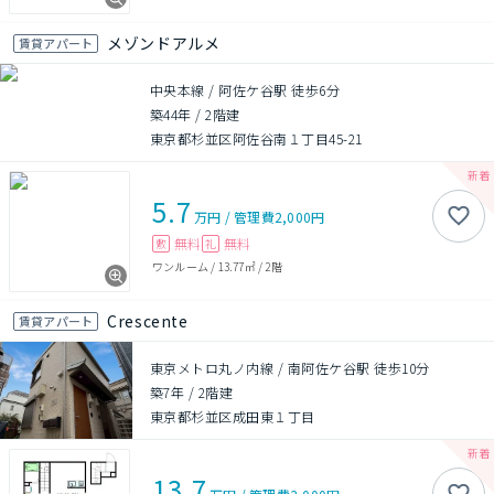
メゾンドアルメ
賃貸アパート
中央本線 / 阿佐ケ谷駅 徒歩6分
築44年
/
2階建
東京都杉並区阿佐谷南１丁目45-21
5.7
万円
/
管理費
2,000円
無料
無料
敷
礼
ワンルーム
/
13.77㎡
/
2階
Crescente
賃貸アパート
東京メトロ丸ノ内線 / 南阿佐ケ谷駅 徒歩10分
築7年
/
2階建
東京都杉並区成田東１丁目
13.7