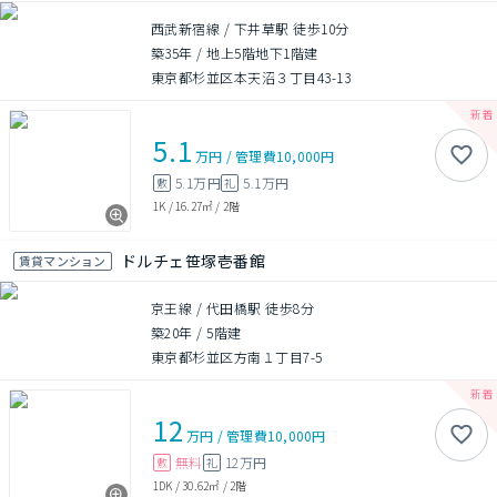
西武新宿線 / 下井草駅 徒歩10分
築35年
/
地上5階地下1階建
東京都杉並区本天沼３丁目43-13
5.1
万円
/
管理費
10,000円
5.1万円
5.1万円
敷
礼
1K
/
16.27㎡
/
2階
ドルチェ笹塚壱番館
賃貸マンション
京王線 / 代田橋駅 徒歩8分
築20年
/
5階建
東京都杉並区方南１丁目7-5
12
万円
/
管理費
10,000円
無料
12万円
敷
礼
1DK
/
30.62㎡
/
2階