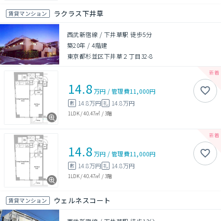
ラクラス下井草
賃貸マンション
西武新宿線 / 下井草駅 徒歩5分
築20年
/
4階建
東京都杉並区下井草２丁目32-8
14.8
万円
/
管理費
11,000円
14.8万円
14.8万円
敷
礼
1LDK
/
40.47㎡
/
3階
14.8
万円
/
管理費
11,000円
14.8万円
14.8万円
敷
礼
1LDK
/
40.47㎡
/
3階
ウェルネスコート
賃貸マンション