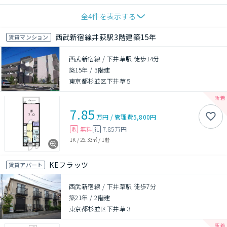
全
4
件を表示する
西武新宿線井荻駅3階建築15年
賃貸マンション
西武新宿線 / 下井草駅 徒歩14分
築15年
/
3階建
東京都杉並区下井草５
7.85
万円
/
管理費
5,800円
無料
7.85万円
敷
礼
1K
/
25.33㎡
/
1階
KEフラッツ
賃貸アパート
西武新宿線 / 下井草駅 徒歩7分
築21年
/
2階建
東京都杉並区下井草３