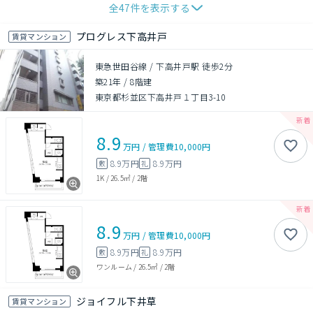
全
47
件を表示する
プログレス下高井戸
賃貸マンション
東急世田谷線 / 下高井戸駅 徒歩2分
築21年
/
8階建
東京都杉並区下高井戸１丁目3-10
8.9
万円
/
管理費
10,000円
8.9万円
8.9万円
敷
礼
1K
/
26.5㎡
/
2階
8.9
万円
/
管理費
10,000円
8.9万円
8.9万円
敷
礼
ワンルーム
/
26.5㎡
/
2階
ジョイフル下井草
賃貸マンション