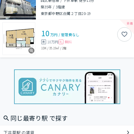
西武新宿線 / 下井草駅 徒歩13分
築35年
/
3階建
東京都中野区白鷺２丁目20-19
10
万円
/
管理費
なし
10万円
無料
敷
礼
1DK
/
35.19㎡
/
2階
同じ最寄り駅 で探す
下井草駅 の賃貸