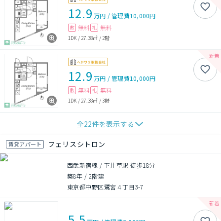
12.9
万円
/
管理費
10,000円
無料
無料
敷
礼
1DK
/
27.38㎡
/
2階
12.9
万円
/
管理費
10,000円
無料
無料
敷
礼
1DK
/
27.38㎡
/
3階
全
22
件を表示する
フェリスシトロン
賃貸アパート
西武新宿線 / 下井草駅 徒歩18分
築8年
/
2階建
東京都中野区鷺宮４丁目3-7
5.5