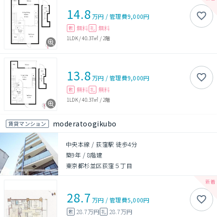
14.8
万円
/
管理費
9,000円
無料
無料
敷
礼
1LDK
/
40.37㎡
/
2階
13.8
万円
/
管理費
9,000円
無料
無料
敷
礼
1LDK
/
40.37㎡
/
2階
moderatoogikubo
賃貸マンション
中央本線 / 荻窪駅 徒歩4分
築9年
/
8階建
東京都杉並区荻窪５丁目
28.7
万円
/
管理費
5,000円
28.7万円
28.7万円
敷
礼