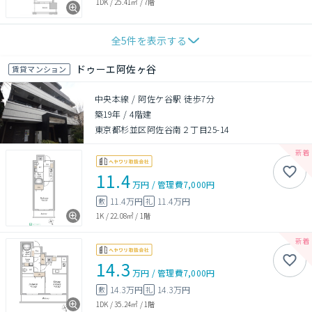
1DK
/
25.41㎡
/
7階
全
5
件を表示する
ドゥーエ阿佐ヶ谷
賃貸マンション
中央本線 / 阿佐ケ谷駅 徒歩7分
築19年
/
4階建
東京都杉並区阿佐谷南２丁目25-14
11.4
万円
/
管理費
7,000円
11.4万円
11.4万円
敷
礼
1K
/
22.08㎡
/
1階
14.3
万円
/
管理費
7,000円
14.3万円
14.3万円
敷
礼
1DK
/
35.24㎡
/
1階