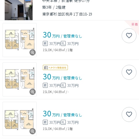
中央本線 / 荻窪駅 徒歩17分
築3年
/
2階建
東京都杉並区桃井1丁目18-19
30
万円
/
管理費
なし
30万円
30万円
敷
礼
1SLDK
/
64.89㎡
/
1階
30
万円
/
管理費
なし
30万円
30万円
敷
礼
1SLDK
/
64.89㎡
/
-
30
万円
/
管理費
なし
30万円
30万円
敷
礼
1SLDK
/
64.89㎡
/
1階