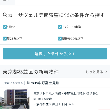
カーサヴェルデ南荻窪
に似た条件から探す
杉並区
アパート/木造
築25年以下
駅徒歩10分以下
選択した条件から探す
東京都杉並区の新着物件
もっと見る
Dimus中野富士見町
賃貸マンション
東京メトロ丸ノ内線 / 中野富士見町駅 徒歩10分
築1年
/
5階建
東京都杉並区和田１丁目12-14