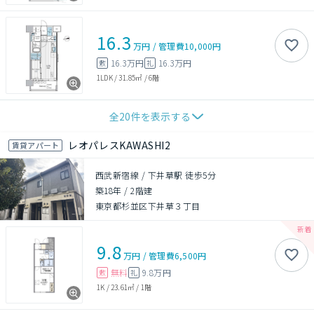
16.3
万円
/
管理費
10,000円
16.3万円
16.3万円
敷
礼
1LDK
/
31.85㎡
/
6階
全
20
件を表示する
レオパレスKAWASHI2
賃貸アパート
西武新宿線 / 下井草駅 徒歩5分
築18年
/
2階建
東京都杉並区下井草３丁目
9.8
万円
/
管理費
6,500円
無料
9.8万円
敷
礼
1K
/
23.61㎡
/
1階