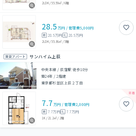
2LDK
/
55.59㎡
/
6階
28.5
万円
/
管理費
5,000円
28.5万円
28.5万円
敷
礼
2LDK
/
55.36㎡
/
5階
サンハイム上荻
賃貸アパート
中央本線 / 荻窪駅 徒歩10分
築24年
/
2階建
東京都杉並区上荻２丁目
7.7
万円
/
管理費
2,000円
7.7万円
7.7万円
敷
礼
1K
/
21.2㎡
/
2階