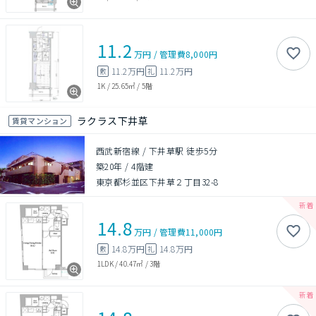
11.2
万円
/
管理費
8,000円
11.2万円
11.2万円
敷
礼
1K
/
25.65㎡
/
5階
ラクラス下井草
賃貸マンション
西武新宿線 / 下井草駅 徒歩5分
築20年
/
4階建
東京都杉並区下井草２丁目32-8
14.8
万円
/
管理費
11,000円
14.8万円
14.8万円
敷
礼
1LDK
/
40.47㎡
/
3階