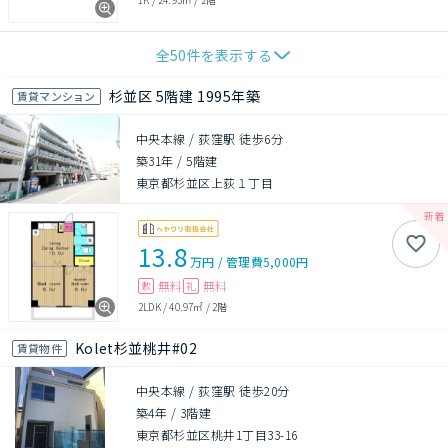
全
50
件を表示する
杉並区 5階建 1995年築
賃貸マンション
中央本線 / 荻窪駅 徒歩6分
築31年
/
5階建
東京都杉並区上荻１丁目
13.8
万円
/
管理費
5,000円
無料
無料
敷
礼
2LDK
/
40.97㎡
/
2階
Kolet杉並桃井#02
賃貸物件
中央本線 / 荻窪駅 徒歩20分
築4年
/
3階建
東京都杉並区桃井1丁目33-16