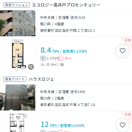
エコロジー高井戸プロセンチュリー
賃貸マンション
中央本線 / 荻窪駅 徒歩31分
築23年
/
4階建
東京都杉並区高井戸西２丁目18-2
8.4
万円
/
管理費
5,000円
8.4万円
無料
敷
礼
1K
/
20.34㎡
/
1階
ハウスロジェ
賃貸アパート
中央本線 / 荻窪駅 徒歩24分
築24年
/
2階建
東京都杉並区高井戸東４丁目7-14
12
万円
/
管理費
5,000円