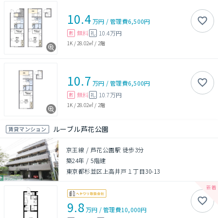
10.4
万円
/
管理費
6,500円
無料
10.4万円
敷
礼
1K
/
28.02㎡
/
2階
10.7
万円
/
管理費
6,500円
無料
10.7万円
敷
礼
1K
/
28.02㎡
/
2階
ルーブル芦花公園
賃貸マンション
京王線 / 芦花公園駅 徒歩3分
築24年
/
5階建
東京都杉並区上高井戸１丁目30-13
9.8
万円
/
管理費
10,000円