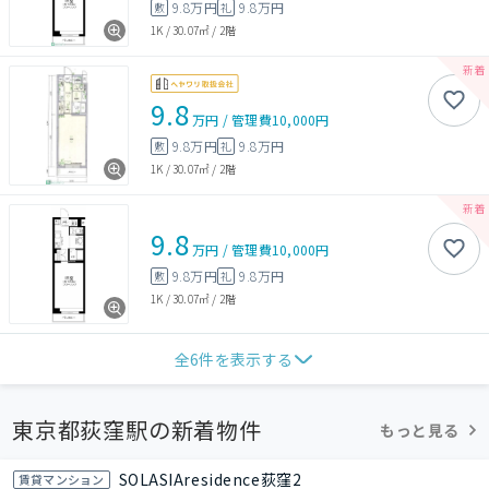
9.8万円
9.8万円
敷
礼
1K
/
30.07㎡
/
2階
9.8
万円
/
管理費
10,000円
9.8万円
9.8万円
敷
礼
1K
/
30.07㎡
/
2階
9.8
万円
/
管理費
10,000円
9.8万円
9.8万円
敷
礼
1K
/
30.07㎡
/
2階
全
6
件を表示する
東京都荻窪駅の新着物件
もっと見る
SOLASIAresidence荻窪2
賃貸マンション