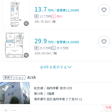
13.7
万円
/
管理費
12,000円
13.7万円
無料
敷
礼
1DK
/
25.32㎡
/
1階
29.9
万円
/
管理費
18,000円
29.9万円
29.9万円
敷
礼
2LDK
/
60.52㎡
/
3階
全
4
件を表示する
ALVA
賃貸マンション
総武線 / 高円寺駅 徒歩10分
築16年
/
3階建
東京都杉並区高円寺南３丁目30-11