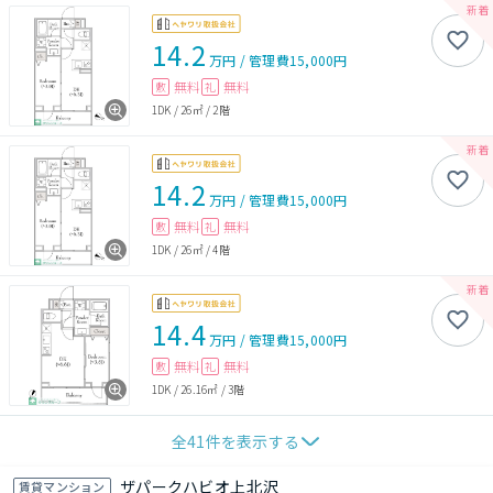
14.2
万円
/
管理費
15,000円
無料
無料
敷
礼
1DK
/
26㎡
/
2階
14.2
万円
/
管理費
15,000円
無料
無料
敷
礼
1DK
/
26㎡
/
4階
14.4
万円
/
管理費
15,000円
無料
無料
敷
礼
1DK
/
26.16㎡
/
3階
全
41
件を表示する
ザパークハビオ上北沢
賃貸マンション