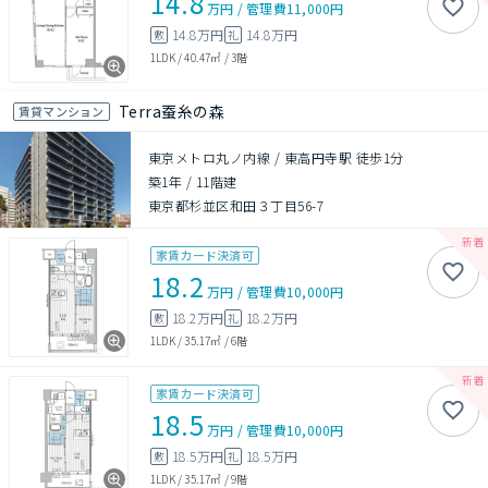
14.8
万円
/
管理費
11,000円
14.8万円
14.8万円
敷
礼
1LDK
/
40.47㎡
/
3階
Terra蚕糸の森
賃貸マンション
東京メトロ丸ノ内線 / 東高円寺駅 徒歩1分
築1年
/
11階建
東京都杉並区和田３丁目56-7
家賃カード決済可
18.2
万円
/
管理費
10,000円
18.2万円
18.2万円
敷
礼
1LDK
/
35.17㎡
/
6階
家賃カード決済可
18.5
万円
/
管理費
10,000円
18.5万円
18.5万円
敷
礼
1LDK
/
35.17㎡
/
9階