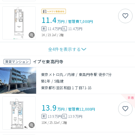
11.4
万円
/
管理費
7,000円
11.4万円
11.4万円
敷
礼
1K
/
23.2㎡
/
2階
全
4
件を表示する
イプセ東高円寺
賃貸マンション
東京メトロ丸ノ内線 / 東高円寺駅 徒歩7分
築1年
/
5階建
東京都杉並区和田１丁目71-18
13.9
万円
/
管理費
12,000円
13.9万円
13.9万円
敷
礼
1DK
/
25.32㎡
/
2階