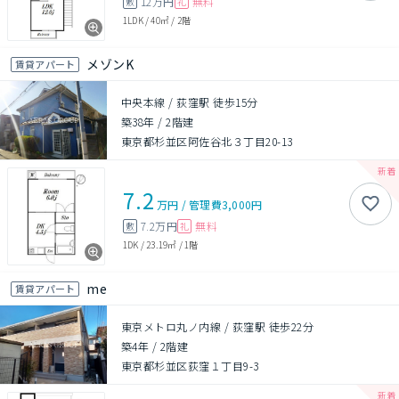
12万円
無料
敷
礼
1LDK
/
40㎡
/
2階
メゾンK
賃貸アパート
中央本線 / 荻窪駅 徒歩15分
築38年
/
2階建
東京都杉並区阿佐谷北３丁目20-13
7.2
万円
/
管理費
3,000円
7.2万円
無料
敷
礼
1DK
/
23.19㎡
/
1階
me
賃貸アパート
東京メトロ丸ノ内線 / 荻窪駅 徒歩22分
築4年
/
2階建
東京都杉並区荻窪１丁目9-3