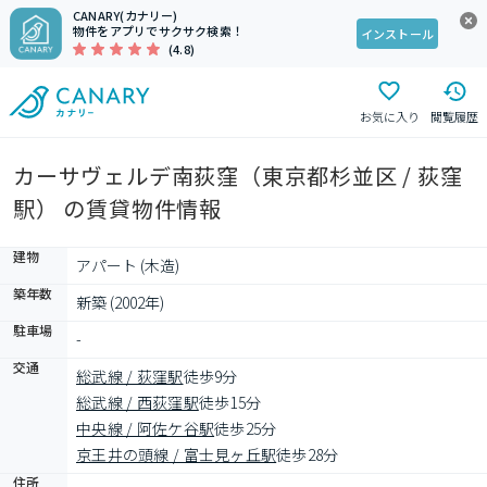
CANARY(カナリー)
物件をアプリでサクサク検索！
インストール
(4.8)
お気に入り
閲覧履歴
カーサヴェルデ南荻窪（東京都杉並区 / 荻窪
駅） の賃貸物件情報
建物
アパート (木造)
築年数
新築 (2002年)
駐車場
-
交通
総武線 / 荻窪駅
徒歩9分
総武線 / 西荻窪駅
徒歩15分
中央線 / 阿佐ケ谷駅
徒歩25分
京王井の頭線 / 富士見ヶ丘駅
徒歩28分
住所