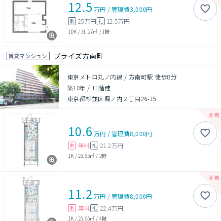
12.5
万円
/
管理費
3,000円
25万円
12.5万円
敷
礼
1DK
/
31.27㎡
/
1階
ブライズ方南町
賃貸マンション
東京メトロ丸ノ内線 / 方南町駅 徒歩8分
築10年
/
11階建
東京都杉並区堀ノ内２丁目26-15
10.6
万円
/
管理費
8,000円
無料
21.2万円
敷
礼
1K
/
25.65㎡
/
2階
11.2
万円
/
管理費
8,000円
無料
22.4万円
敷
礼
1K
/
25.65㎡
/
4階