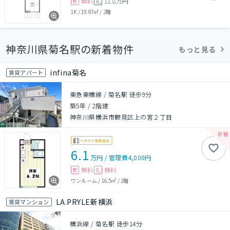
無料
11.8万円
敷
礼
1K
/
19.87㎡
/
2階
神奈川県菊名駅の新着物件
もっと見る
infina菊名
賃貸アパート
東急東横線 / 菊名駅 徒歩9分
築5年
/
2階建
神奈川県横浜市鶴見区上の宮２丁目
6.1
万円
/
管理費
4,000円
無料
無料
敷
礼
ワンルーム
/
16.5㎡
/
2階
LA.PRYLE新横浜
賃貸マンション
横浜線 / 菊名駅 徒歩14分