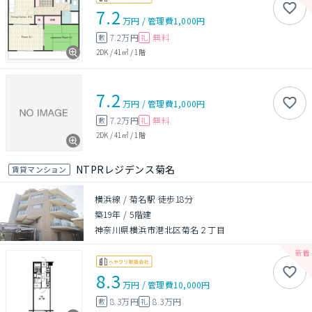
7.2
万円
/
管理費
1,000円
7.2万円
無料
敷
礼
2DK
/
41㎡
/
1階
7.2
万円
/
管理費
1,000円
7.2万円
無料
敷
礼
2DK
/
41㎡
/
1階
NTPRレジデンス菊名
賃貸マンション
横浜線 / 菊名駅 徒歩18分
築19年
/
5階建
神奈川県横浜市港北区菊名２丁目
8.3
万円
/
管理費
10,000円
8.3万円
8.3万円
敷
礼