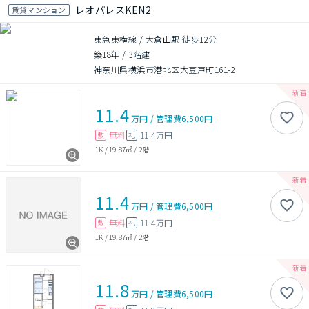
レオパレスKEN2
賃貸マンション
東急東横線 / 大倉山駅 徒歩12分
築18年
/
3階建
神奈川県横浜市港北区大豆戸町161-2
11.4
万円
/
管理費
6,500円
無料
11.4万円
敷
礼
1K
/
19.87㎡
/
2階
11.4
万円
/
管理費
6,500円
無料
11.4万円
敷
礼
1K
/
19.87㎡
/
2階
11.8
万円
/
管理費
6,500円