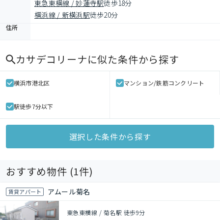
東急東横線 / 妙蓮寺駅
徒歩18分
横浜線 / 新横浜駅
徒歩20分
住所
カサデコリーナ
に似た条件から探す
横浜市港北区
マンション/鉄筋コンクリート
駅徒歩7分以下
選択した条件から探す
おすすめ物件 (
1
件)
アムール菊名
賃貸アパート
東急東横線 / 菊名駅 徒歩9分