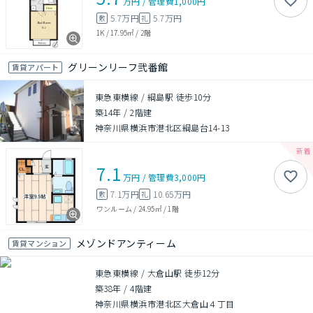
万円
/
管理費
1,000円
5.7万円
5.7万円
敷
礼
1K
/
17.95㎡
/
2階
グリーンリーフ弐番館
賃貸アパート
東急東横線 / 綱島駅 徒歩10分
築14年
/
2階建
神奈川県横浜市港北区綱島台14-13
7.1
万円
/
管理費
3,000円
7.1万円
10.65万円
敷
礼
ワンルーム
/
24.95㎡
/
1階
メゾンドアンティーム
賃貸マンション
東急東横線 / 大倉山駅 徒歩12分
築38年
/
4階建
神奈川県横浜市港北区大倉山４丁目