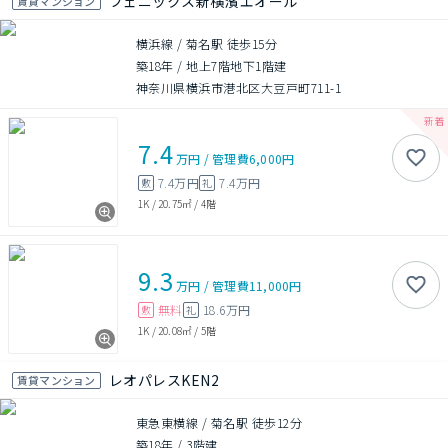
フェニックス新横濱エオール
賃貸マンション
横浜線 / 菊名駅 徒歩15分
築18年
/
地上7階地下1階建
神奈川県横浜市港北区大豆戸町711-1
7.4
万円
/
管理費
6,000円
7.4万円
7.4万円
敷
礼
1K
/
20.75㎡
/
4階
9.3
万円
/
管理費
11,000円
無料
18.6万円
敷
礼
1K
/
20.08㎡
/
5階
レオパレスKEN2
賃貸マンション
東急東横線 / 菊名駅 徒歩12分
築18年
/
3階建