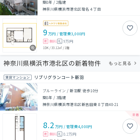
築8年
/
2階建
神奈川県横浜市港北区菊名４丁目
9
万円
/
管理費
3,000円
無料
9万円
敷
礼
1DK
/
33.12㎡
/
1階
神奈川県横浜市港北区の新着物件
もっと見る
リブリグランコート新羽
賃貸マンション
ブルーライン / 新羽駅 徒歩10分
築8年
/
3階建
神奈川県横浜市港北区新吉田東８丁目40-21
8.2
万円
/
管理費
4,000円
無料
8.2万円
敷
礼