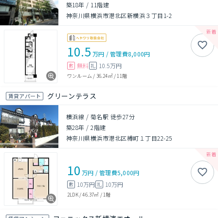
築18年
/
11階建
神奈川県横浜市港北区新横浜３丁目1-2
10.5
万円
/
管理費
8,000円
無料
10.5万円
敷
礼
ワンルーム
/
36.24㎡
/
11階
グリーンテラス
賃貸アパート
横浜線 / 菊名駅 徒歩27分
築28年
/
2階建
神奈川県横浜市港北区樽町１丁目22-25
10
万円
/
管理費
5,000円
10万円
10万円
敷
礼
2LDK
/
46.37㎡
/
1階