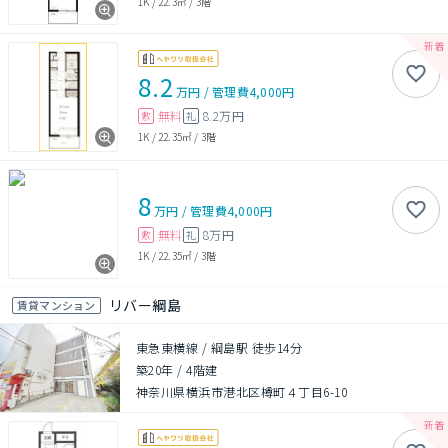
1K
/
22.3㎡
/
3階
8.2
万円
/
管理費
4,000円
無料
8.2万円
敷
礼
1K
/
22.35㎡
/
3階
8
万円
/
管理費
4,000円
無料
8万円
敷
礼
1K
/
22.35㎡
/
3階
リバー綱島
賃貸マンション
東急東横線 / 綱島駅 徒歩14分
築20年
/
4階建
神奈川県横浜市港北区樽町４丁目6-10