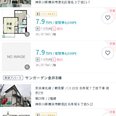
神奈川県横浜市港北区菊名３丁目21-7
7.9
万円
/
管理費
4,000円
7.9万円
無料
敷
礼
1K
/
27.73㎡
/
2階
7.9
万円
/
管理費
4,000円
7.9万円
無料
敷
礼
1K
/
27.73㎡
/
2階
サンガーデン金井B棟
賃貸アパート
京浜東北線 / 鶴見駅 バス15分 北寺尾７丁目下車 徒
歩2分
築29年
/
2階建
神奈川県横浜市鶴見区北寺尾６丁目5-22