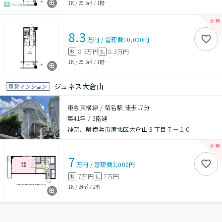
1K
/
25.5㎡
/
1階
8.3
万円
/
管理費
10,000円
8.3万円
8.3万円
敷
礼
1K
/
25.5㎡
/
1階
ジュネス大倉山
賃貸マンション
東急東横線 / 菊名駅 徒歩17分
築41年
/
3階建
神奈川県横浜市港北区大倉山３丁目７－１０
7
万円
/
管理費
3,000円
7万円
7万円
敷
礼
1K
/
24㎡
/
2階