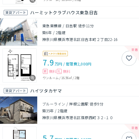
ハーミットクラブハウス東急日吉
賃貸アパート
東急東横線 / 日吉駅 徒歩11分
築6年
/
2階建
神奈川県横浜市港北区日吉本町２丁目22-16
7.9
万円
/
管理費
2,000円
無料
無料
敷
礼
ワンルーム
/
16.56㎡
/
2階
ハイツタカヤマ
賃貸アパート
ブルーライン / 岸根公園駅 徒歩9分
築35年
/
2階建
神奈川県横浜市港北区篠原西町３２-１０
5.7