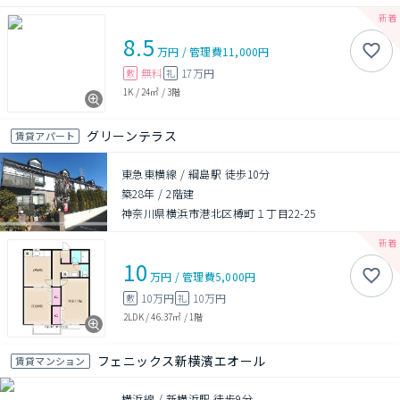
8.5
万円
/
管理費
11,000円
無料
17万円
敷
礼
1K
/
24㎡
/
3階
グリーンテラス
賃貸アパート
東急東横線 / 綱島駅 徒歩10分
築28年
/
2階建
神奈川県横浜市港北区樽町１丁目22-25
10
万円
/
管理費
5,000円
10万円
10万円
敷
礼
2LDK
/
46.37㎡
/
1階
フェニックス新横濱エオール
賃貸マンション
横浜線 / 新横浜駅 徒歩9分