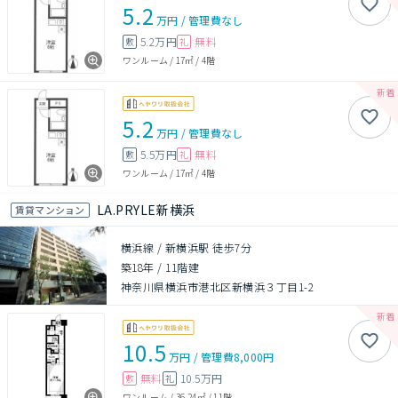
5.2
万円
/
管理費
なし
5.2万円
無料
敷
礼
ワンルーム
/
17㎡
/
4階
5.2
万円
/
管理費
なし
5.5万円
無料
敷
礼
ワンルーム
/
17㎡
/
4階
LA.PRYLE新横浜
賃貸マンション
横浜線 / 新横浜駅 徒歩7分
築18年
/
11階建
神奈川県横浜市港北区新横浜３丁目1-2
10.5
万円
/
管理費
8,000円
無料
10.5万円
敷
礼
ワンルーム
/
36.24㎡
/
11階