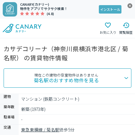
CANARY(カナリー)
物件をアプリでサクサク検索！
インストール
(4.8)
お気に入り
閲覧履歴
カサデコリーナ（神奈川県横浜市港北区 / 菊
名駅） の賃貸物件情報
現在この建物の空室物件はありません
菊名駅
のおすすめ物件を見る
建物
マンション (鉄筋コンクリート)
築年数
新築 (1973年)
駐車場
-
交通
東急東横線 / 菊名駅
徒歩5分