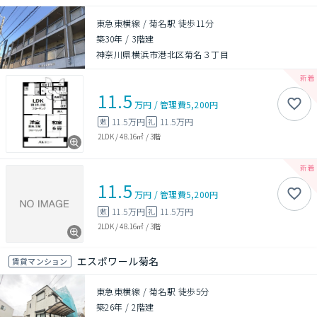
東急東横線 / 菊名駅 徒歩11分
築30年
/
3階建
神奈川県横浜市港北区菊名３丁目
11.5
万円
/
管理費
5,200円
11.5万円
11.5万円
敷
礼
2LDK
/
48.16㎡
/
3階
11.5
万円
/
管理費
5,200円
11.5万円
11.5万円
敷
礼
2LDK
/
48.16㎡
/
3階
エスポワール菊名
賃貸マンション
東急東横線 / 菊名駅 徒歩5分
築26年
/
2階建