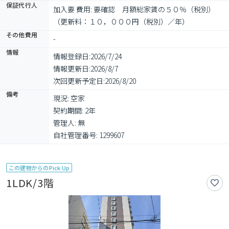
保証代行人
加入要 費用: 要確認　月額総家賃の５０％（税別）
（更新料：１０，０００円（税別）／年）
その他費用
-
情報
情報登録日:
2026/7/24
情報更新日:
2026/8/7
次回更新予定日:
2026/8/20
備考
現況: 空家

契約期間: 2年

管理人: 無

自社管理番号: 1299607
この建物からのPick Up
1LDK/3階