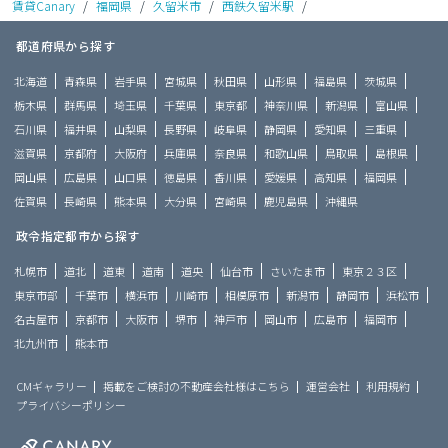
賃貸Canary
/
福岡県
/
久留米市
/
西鉄久留米駅
/
都道府県から探す
北海道
青森県
岩手県
宮城県
秋田県
山形県
福島県
茨城県
栃木県
群馬県
埼玉県
千葉県
東京都
神奈川県
新潟県
富山県
石川県
福井県
山梨県
長野県
岐阜県
静岡県
愛知県
三重県
滋賀県
京都府
大阪府
兵庫県
奈良県
和歌山県
鳥取県
島根県
岡山県
広島県
山口県
徳島県
香川県
愛媛県
高知県
福岡県
佐賀県
長崎県
熊本県
大分県
宮崎県
鹿児島県
沖縄県
政令指定都市から探す
札幌市
道北
道東
道南
道央
仙台市
さいたま市
東京２３区
東京市部
千葉市
横浜市
川崎市
相模原市
新潟市
静岡市
浜松市
名古屋市
京都市
大阪市
堺市
神戸市
岡山市
広島市
福岡市
北九州市
熊本市
CMギャラリー
掲載をご検討の不動産会社様はこちら
運営会社
利用規約
プライバシーポリシー