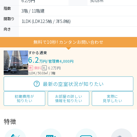
6.2万円
50.03㎡
階数
3階 / 11階建
間取り
1LDK (LDK12.5帖 / 洋5.8帖)
向き
無料で10秒! カンタンお問い合わせ
すかる通東
6.2
万円
/
管理費4,000円
無料
6.2万円
敷
礼
1LDK / 50.03㎡ / 3階
最新の空室状況が知りたい
初期費用が
お部屋の詳しい
実際に
知りたい
情報を知りたい
見学したい
特徴