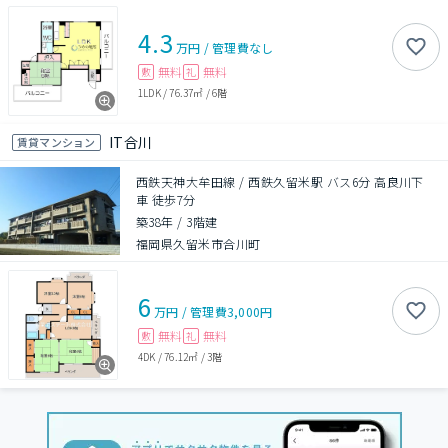
4.3
万円
/
管理費
なし
無料
無料
敷
礼
1LDK
/
76.37㎡
/
6階
IT合川
賃貸マンション
西鉄天神大牟田線 / 西鉄久留米駅 バス6分 高良川下
車 徒歩7分
築38年
/
3階建
福岡県久留米市合川町
6
万円
/
管理費
3,000円
無料
無料
敷
礼
4DK
/
76.12㎡
/
3階