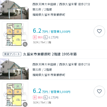
西鉄天神大牟田線 / 西鉄久留米駅 徒歩27分
築31年
/
2階建
福岡県久留米市東櫛原町
6.2
万円
/
管理費
3,000円
無料
6.2万円
敷
礼
3LDK
/
78㎡
/
1階
久留米市東櫛原町 2階建 1995年築
賃貸アパート
西鉄天神大牟田線 / 西鉄久留米駅 徒歩27分
築31年
/
2階建
福岡県久留米市東櫛原町
6.2
万円
/
管理費
3,000円
無料
6.2万円
敷
礼
3LDK
/
78㎡
/
1階