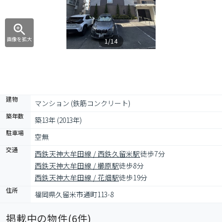
画像を拡大
1/14
建物
マンション (鉄筋コンクリート)
築年数
築13年 (2013年)
駐車場
空無
交通
西鉄天神大牟田線 / 西鉄久留米駅
徒歩7分
西鉄天神大牟田線 / 櫛原駅
徒歩8分
西鉄天神大牟田線 / 花畑駅
徒歩19分
住所
福岡県久留米市通町113-8
掲載中の物件(
6
件)