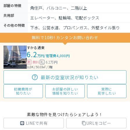
部屋の特徴
角住戸、バルコニー、二階以上
共用部
エレベーター、駐輪場、宅配ボックス
その他の特徴
下水、公営水道、プロパンガス、外壁タイル張り
無料で10秒! カンタンお問い合わせ
すかる通東
6.2
万円
/
管理費4,000円
無料
6.2万円
敷
礼
1LDK / 50.03㎡ / 3階
最新の空室状況が知りたい
初期費用が
お部屋の詳しい
実際に
知りたい
情報を知りたい
見学したい
素敵な物件を見つけたらシェアしよう！
LINEで共有
URLをコピー