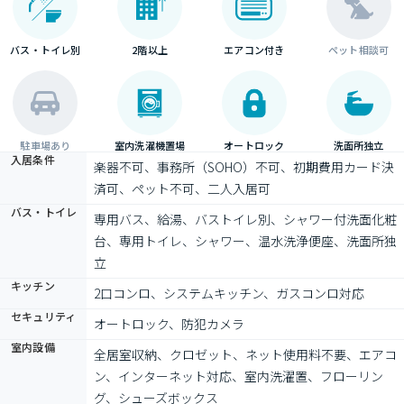
バス・トイレ別
2階以上
エアコン付き
ペット相談可
駐車場あり
室内洗濯機置場
オートロック
洗面所独立
入居条件
楽器不可、事務所（SOHO）不可、初期費用カード決
済可、ペット不可、二人入居可
バス・トイレ
専用バス、給湯、バストイレ別、シャワー付洗面化粧
台、専用トイレ、シャワー、温水洗浄便座、洗面所独
立
キッチン
2口コンロ、システムキッチン、ガスコンロ対応
セキュリティ
オートロック、防犯カメラ
室内設備
全居室収納、クロゼット、ネット使用料不要、エアコ
ン、インターネット対応、室内洗濯置、フローリン
グ、シューズボックス