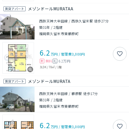
メゾンドールMURATAA
賃貸アパート
西鉄天神大牟田線 / 西鉄久留米駅 徒歩27分
築31年
/
2階建
福岡県久留米市東櫛原町
6.2
万円
/
管理費
3,000円
無料
6.2万円
敷
礼
3LDK
/
78㎡
/
1階
メゾンドールMURATA
賃貸アパート
西鉄天神大牟田線 / 櫛原駅 徒歩17分
築31年
/
2階建
福岡県久留米市東櫛原町
6.2
万円
/
管理費
3,000円