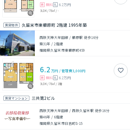
無料
6.2万円
敷
礼
3LDK
/
78㎡
/
-
久留米市東櫛原町 2階建 1995年築
賃貸物件
西鉄天神大牟田線 / 櫛原駅 徒歩16分
築31年
/
2階建
福岡県久留米市東櫛原町459
6.2
万円
/
管理費
3,000円
無料
6.2万円
敷
礼
3LDK
/
78㎡
/
1階
三共第2ビル
賃貸マンション
西鉄天神大牟田線 / 西鉄久留米駅 徒歩16分
築46年
/
6階建
福岡県久留米市日吉町8-15