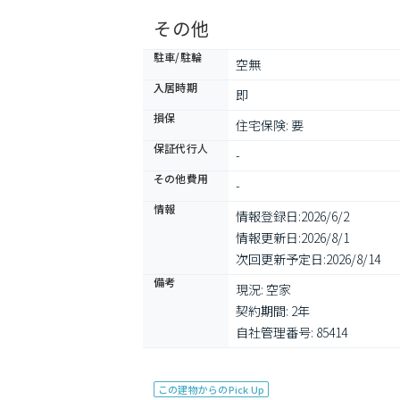
その他
駐車/駐輪
空無
入居時期
即
損保
住宅保険: 要
保証代行人
-
その他費用
-
情報
情報登録日:
2026/6/2
情報更新日:
2026/8/1
次回更新予定日:
2026/8/14
備考
現況: 空家

契約期間: 2年

自社管理番号: 85414
この建物からのPick Up