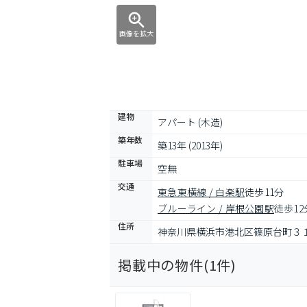
画像を拡大
建物
アパート (木造)
築年数
築13年 (2013年)
駐車場
空無
交通
東急東横線 / 白楽駅
徒歩11分
ブルーライン / 岸根公園駅
徒歩12
住所
神奈川県横浜市港北区篠原台町３１
掲載中の物件(
1
件)