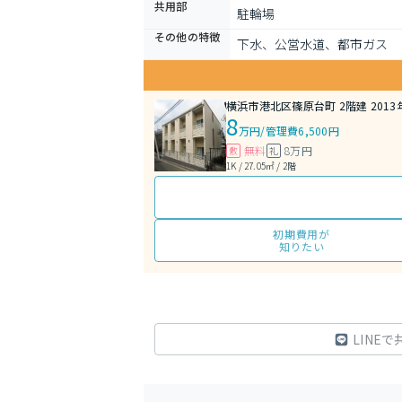
共用部
駐輪場
その他の特徴
下水、公営水道、都市ガス
横浜市港北区篠原台町 2階建 2013
8
万円
/
管理費6,500円
無料
8万円
敷
礼
1K / 27.05㎡ / 2階
初期費用が
知りたい
LINEで