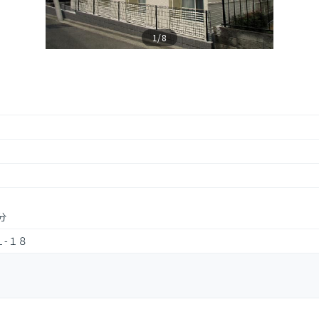
1/8
分
-１８