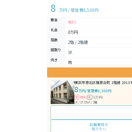
8
万円 / 管理費
6,500円
敷金
無料
礼金
8万円
階数
2階 / 2階建
間取り
1K 
向き
南
横浜市港北区篠原台町 2階建 2013
8
万円
/
管理費6,500円
無料
8万円
敷
礼
1K / 27.05㎡ / 2階
初期費用が
知りたい