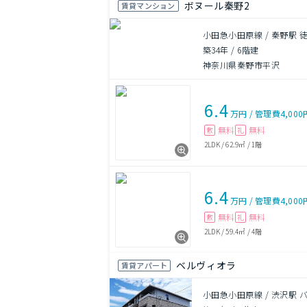
ボヌール秦野2
賃貸マンション
小田急小田原線 / 秦野駅 徒
築34年
/
6階建
神奈川県秦野市平沢
6.4
万円
/
管理費
4,000
無料
無料
敷
礼
2LDK
/
62.9㎡
/
1階
6.4
万円
/
管理費
4,000
無料
無料
敷
礼
2LDK
/
59.4㎡
/
4階
ベルヴィオラ
賃貸アパート
小田急小田原線 / 渋沢駅 バ