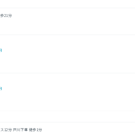
歩21分
円
円
ス12分 戸川下車 徒歩1分