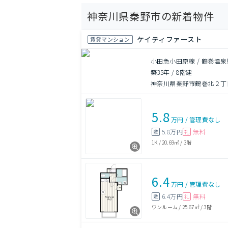
神奈川県秦野市の新着物件
ケイティファースト
賃貸マンション
小田急小田原線 / 鶴巻温泉
築35年
/
8階建
神奈川県秦野市鶴巻北２丁目
5.8
万円
/
管理費
なし
5.8万円
無料
敷
礼
1K
/
20.69㎡
/
3階
6.4
万円
/
管理費
なし
6.4万円
無料
敷
礼
ワンルーム
/
25.67㎡
/
3階