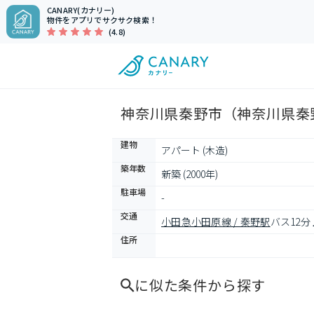
CANARY(カナリー)
物件をアプリでサクサク検索！
(4.8)
神奈川県秦野市（神奈川県秦
建物
アパート (木造)
築年数
新築 (2000年)
駐車場
-
交通
小田急小田原線 / 秦野駅
バス12分
住所
に似た条件から探す