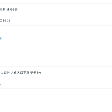
前駅 徒歩5分
4-14
円
バス13分 大倉入口下車 徒歩3分
1