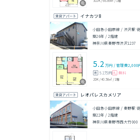
3LDK
/
66.89㎡
/
1階
イナカツ8
賃貸アパート
小田急小田原線 / 渋沢駅 徒
築26年
/
2階建
神奈川県秦野市渋沢1237
5.2
万円
/
管理費
2,000
5.2万円
無料
敷
礼
2DK
/
40.58㎡
/
1階
レオパレスカメリア
賃貸アパート
小田急小田原線 / 秦野駅 徒
築22年
/
2階建
神奈川県秦野市西大竹000