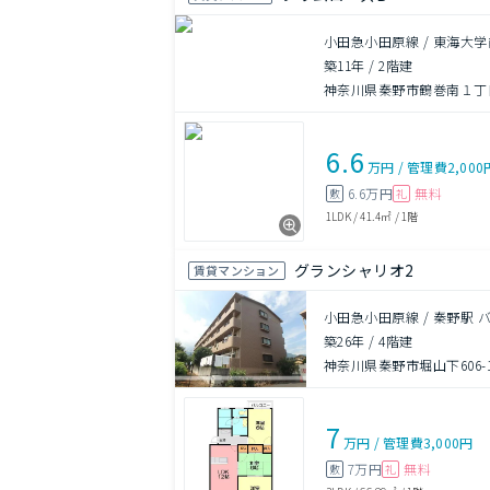
小田急小田原線 / 東海大学
築11年
/
2階建
神奈川県秦野市鶴巻南１丁目3
6.6
万円
/
管理費
2,000
6.6万円
無料
敷
礼
1LDK
/
41.4㎡
/
1階
グランシャリオ2
賃貸マンション
小田急小田原線 / 秦野駅 
築26年
/
4階建
神奈川県秦野市堀山下606-
7
万円
/
管理費
3,000円
7万円
無料
敷
礼