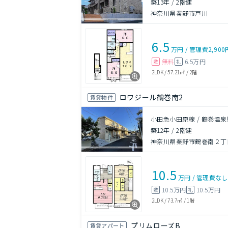
築13年
/
2階建
神奈川県秦野市戸川
6.5
万円
/
管理費
2,900
無料
6.5万円
敷
礼
2LDK
/
57.21㎡
/
2階
ロワジール鶴巻南2
賃貸物件
小田急小田原線 / 鶴巻温泉
築12年
/
2階建
神奈川県秦野市鶴巻南２丁目
10.5
万円
/
管理費
なし
10.5万円
10.5万円
敷
礼
2LDK
/
73.7㎡
/
1階
プリムローズB
賃貸アパート