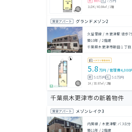
無料
7万円
敷
礼
1LDK
/
40.84㎡
/
1階
グランドメゾン2
賃貸アパート
久留里線 / 木更津駅 徒歩7
築10年
/
2階建
千葉県木更津市新田１丁目1-
5.8
万円
/
管理費
4,000
5.8万円
5.8万円
敷
礼
1K
/
30.87㎡
/
2階
千葉県木更津市の新着物件
メゾンレイク3
賃貸アパート
内房線 / 木更津駅 バス8分
築11年
/
2階建