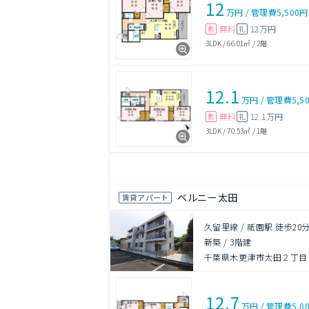
12
万円
/
管理費
5,500円
無料
12万円
敷
礼
3LDK
/
66.01㎡
/
2階
12.1
万円
/
管理費
5,5
無料
12.1万円
敷
礼
3LDK
/
70.53㎡
/
1階
ベルニー太田
賃貸アパート
久留里線 / 祇園駅 徒歩20
新築
/
3階建
千葉県木更津市太田２丁目
12.7
万円
/
管理費
5,0