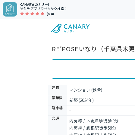
CANARY(カナリー)
物件をアプリでサクサク検索！
(4.8)
RE’POSEいなり（千葉県木
建物
マンション (鉄骨)
築年数
新築 (2024年)
駐車場
-
交通
内房線 / 木更津駅
徒歩7分
内房線 / 巌根駅
徒歩58分