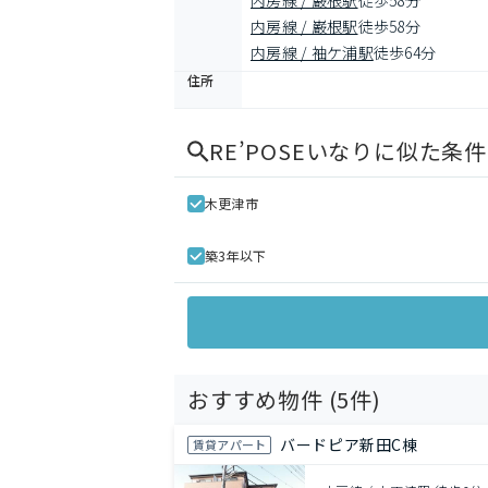
内房線 / 巌根駅
徒歩58分
内房線 / 巌根駅
徒歩58分
内房線 / 袖ケ浦駅
徒歩64分
住所
RE’POSEいなり
に似た条件
木更津市
築3年以下
おすすめ物件 (
5
件)
バードピア新田C棟
賃貸アパート