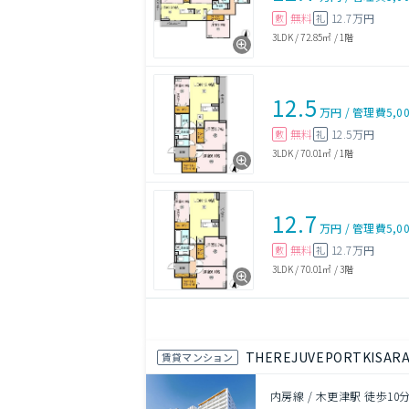
無料
12.7万円
敷
礼
3LDK
/
72.85㎡
/
1階
12.5
万円
/
管理費
5,0
無料
12.5万円
敷
礼
3LDK
/
70.01㎡
/
1階
12.7
万円
/
管理費
5,0
無料
12.7万円
敷
礼
3LDK
/
70.01㎡
/
3階
THEREJUVEPORTKISAR
賃貸マンション
内房線 / 木更津駅 徒歩10