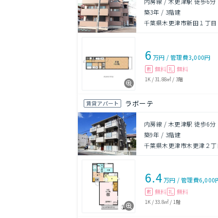
内房線 / 木更津駅 徒歩6分
築3年
/
3階建
千葉県木更津市新田１丁目
6
万円
/
管理費
3,000円
無料
無料
敷
礼
1K
/
31.88㎡
/
3階
ラボーテ
賃貸アパート
内房線 / 木更津駅 徒歩6分
築9年
/
3階建
千葉県木更津市木更津２丁
6.4
万円
/
管理費
6,000
無料
無料
敷
礼
1K
/
33.8㎡
/
1階