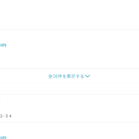
00円
全
16
件を表示する
分
２-３４
00円