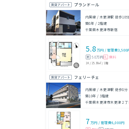
プランドール
賃貸アパート
内房線 / 木更津駅 徒歩10
築8年
/
2階建
千葉県木更津市新宿
5.8
万円
/
管理費
3,500
5.8万円
無料
敷
礼
1K
/
25.38㎡
/
1階
フェリーチェ
賃貸アパート
内房線 / 木更津駅 徒歩8分
築10年
/
3階建
千葉県木更津市木更津２丁
7
万円
/
管理費
6,000円