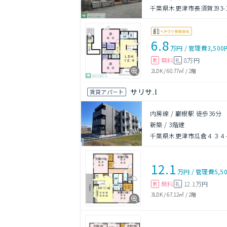
千葉県木更津市長須賀393-
6.8
万円
/
管理費
3,500
無料
8万円
敷
礼
2LDK
/
60.77㎡
/
2階
サリサ.l
賃貸アパート
内房線 / 巌根駅 徒歩36分
新築
/
3階建
千葉県木更津市瓜倉４３４
12.1
万円
/
管理費
5,5
無料
12.1万円
敷
礼
3LDK
/
67.12㎡
/
2階