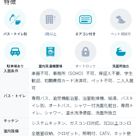
特徴
バス・トイレ別
2階以上
エアコン付き
ペット相談可
駐車場あり
室内洗濯機置場
オートロック
洗面所独立
入居条件
楽器不可、事務所（SOHO）不可、保証人不要、学生
歓迎、初期費用カード決済可、ペット不可、二人入居
可
バス・トイレ
専用バス、追焚機能浴室、浴室乾燥機、給湯、バスト
イレ別、オートバス、シャワー付洗面化粧台、専用ト
イレ、シャワー、温水洗浄便座、洗面所独立
キッチン
システムキッチン、ガスコンロ対応、3口以上コンロ
室内設備
全居室収納、クロゼット、照明付、CATV、ネット使