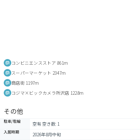
コンビニエンスストア 861m
スーパーマーケット 2347m
商店街 1197m
コジマ×ビックカメラ所沢店 1228m
その他
駐車/駐輪
空有 空き数: 1
入居時期
2026年8月中旬