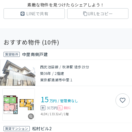
素敵な物件を見つけたらシェアしよう！
LINEで共有
URLをコピー
おすすめ物件 (
10
件)
中里南側戸建
賃貸物件
西武池袋線 / 秋津駅 徒歩19分
築36年
/
2階建
東京都清瀬市中里１
15
万円
/
管理費
なし
30万円
無料
敷
礼
4LDK
/
133.32㎡
/
1階
松村ビル2
賃貸マンション