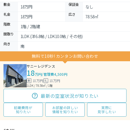
敷金
保証金
18万円
なし
礼金
広さ
18万円
78.58㎡
階数
1階 / 2階建
間取り
1LDK (洋6.8帖 / LDK10.0帖 / その他)
向き
南
無料で10秒! カンタンお問い合わせ
サニーレジデンス
18
万円
/
管理費4,500円
18万円
18万円
敷
礼
1LDK / 78.58㎡ / 1階
最新の空室状況が知りたい
初期費用が
お部屋の詳しい
実際に
知りたい
情報を知りたい
見学したい