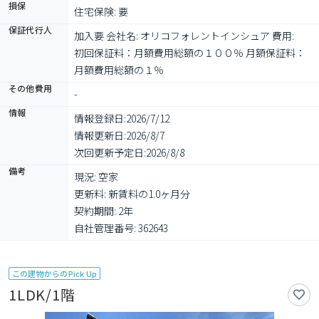
損保
住宅保険: 要
保証代行人
加入要 会社名: オリコフォレントインシュア 費用: 　
初回保証料：月額費用総額の１００％ 月額保証料：
月額費用総額の１％
その他費用
-
情報
情報登録日:
2026/7/12
情報更新日:
2026/8/7
次回更新予定日:
2026/8/8
備考
現況: 空家

更新料: 新賃料の1.0ヶ月分

契約期間: 2年

自社管理番号: 362643
この建物からのPick Up
1LDK/1階