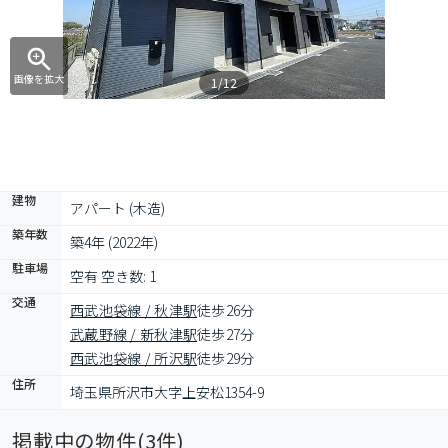
画像を拡大
1/12
建物
アパート (木造)
築年数
築4年 (2022年)
駐車場
空有 空き数: 1
交通
西武池袋線 / 秋津駅
徒歩26分
武蔵野線 / 新秋津駅
徒歩27分
西武池袋線 / 所沢駅
徒歩29分
住所
埼玉県所沢市大字上安松1354-9
掲載中の物件(
3
件)