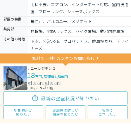
用料不要、エアコン、インターネット対応、室内洗濯
置、フローリング、シューズボックス
部屋の特徴
角住戸、バルコニー、メゾネット
共用部
駐輪場、宅配ボックス、バイク置場、敷地内駐車場
その他の特徴
下水、公営水道、プロパンガス、駐車場あり、デザイ
ナーズ
無料で10秒! カンタンお問い合わせ
サニーレジデンス
18
万円
/
管理費4,500円
18万円
18万円
敷
礼
1LDK / 78.58㎡ / 1階
最新の空室状況が知りたい
初期費用が
お部屋の詳しい
実際に
知りたい
情報を知りたい
見学したい