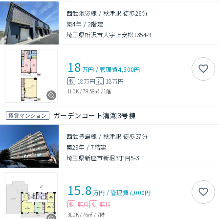
西武池袋線 / 秋津駅 徒歩26分
築4年
/
2階建
埼玉県所沢市大字上安松1354-9
18
万円
/
管理費
4,500円
18万円
18万円
敷
礼
1LDK
/
78.58㎡
/
1階
ガーデンコート清瀬3号棟
賃貸マンション
西武豊島線 / 秋津駅 徒歩37分
築29年
/
7階建
埼玉県新座市新堀3丁目5-3
15.8
万円
/
管理費
7,000円
無料
無料
敷
礼
3LDK
/
76㎡
/
7階