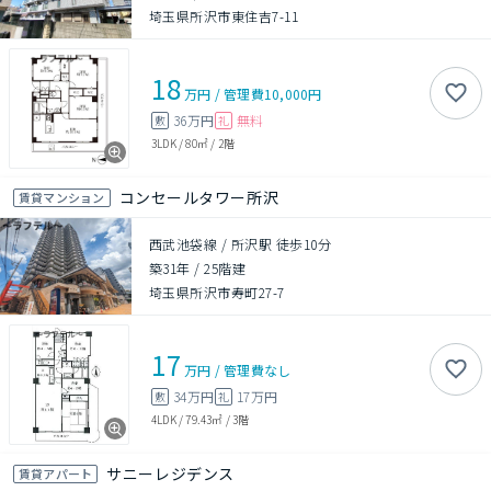
埼玉県所沢市東住吉7-11
18
万円
/
管理費
10,000円
36万円
無料
敷
礼
3LDK
/
80㎡
/
2階
コンセールタワー所沢
賃貸マンション
西武池袋線 / 所沢駅 徒歩10分
築31年
/
25階建
埼玉県所沢市寿町27-7
17
万円
/
管理費
なし
34万円
17万円
敷
礼
4LDK
/
79.43㎡
/
3階
サニーレジデンス
賃貸アパート