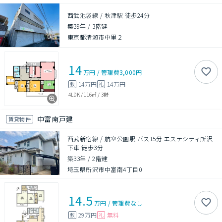
西武池袋線 / 秋津駅 徒歩24分
築39年
/
3階建
東京都清瀬市中里２
14
万円
/
管理費
3,000円
14万円
14万円
敷
礼
4LDK
/
116㎡
/
3階
中富南戸建
賃貸物件
西武新宿線 / 航空公園駅 バス15分 エステシティ所沢
下車 徒歩3分
築33年
/
2階建
埼玉県所沢市中富南4丁目0
14.5
万円
/
管理費
なし
29万円
無料
敷
礼