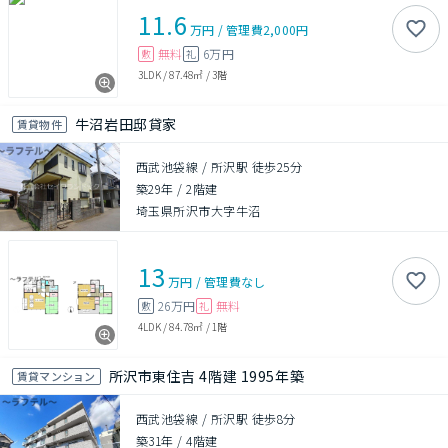
11.6
万円
/
管理費
2,000円
無料
6万円
敷
礼
3LDK
/
87.48㎡
/
3階
牛沼岩田邸貸家
賃貸物件
西武池袋線 / 所沢駅 徒歩25分
築29年
/
2階建
埼玉県所沢市大字牛沼
13
万円
/
管理費
なし
26万円
無料
敷
礼
4LDK
/
84.78㎡
/
1階
所沢市東住吉 4階建 1995年築
賃貸マンション
西武池袋線 / 所沢駅 徒歩8分
築31年
/
4階建