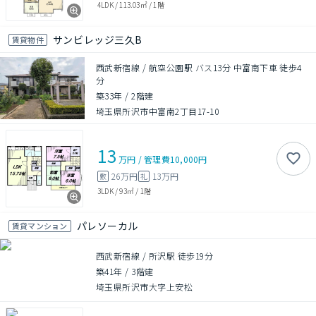
4LDK
/
113.03㎡
/
1階
サンビレッジ三久B
賃貸物件
西武新宿線 / 航空公園駅 バス13分 中富南下車 徒歩4
分
築33年
/
2階建
埼玉県所沢市中富南2丁目17-10
13
万円
/
管理費
10,000円
26万円
13万円
敷
礼
3LDK
/
93㎡
/
1階
パレソーカル
賃貸マンション
西武新宿線 / 所沢駅 徒歩19分
築41年
/
3階建
埼玉県所沢市大字上安松