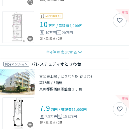
10
万円
/
管理費
9,000円
10万円
20万円
敷
礼
2K
/
25.81㎡
/
2階
全
4
件を表示する
パレステュディオときわ台
賃貸マンション
東武東上線 / ときわ台駅 徒歩7分
築15年
/
6階建
東京都板橋区常盤台２丁目
7.9
万円
/
管理費
11,000円
7.9万円
15.8万円
敷
礼
1K
/
28.21㎡
/
2階