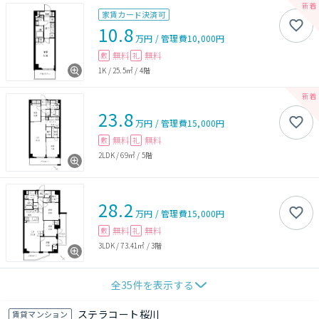
家賃カード決済可
10.8
万円
/
管理費
10,000円
無料
無料
敷
礼
1K
/
25.5㎡
/
4階
23.8
万円
/
管理費
15,000円
無料
無料
敷
礼
2LDK
/
69㎡
/
5階
28.2
万円
/
管理費
15,000円
無料
無料
敷
礼
3LDK
/
73.41㎡
/
3階
全
35
件を表示する
ステラコート桜川
賃貸マンション