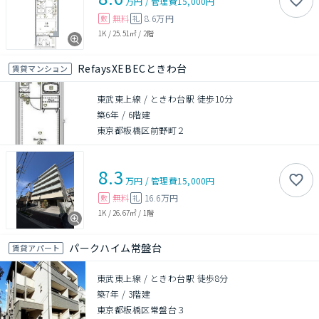
万円
/
管理費
15,000円
無料
8.6万円
敷
礼
1K
/
25.51㎡
/
2階
RefaysXEBECときわ台
賃貸マンション
東武東上線 / ときわ台駅 徒歩10分
築6年
/
6階建
東京都板橋区前野町２
8.3
万円
/
管理費
15,000円
無料
16.6万円
敷
礼
1K
/
26.67㎡
/
1階
パークハイム常盤台
賃貸アパート
東武東上線 / ときわ台駅 徒歩8分
築7年
/
3階建
東京都板橋区常盤台３