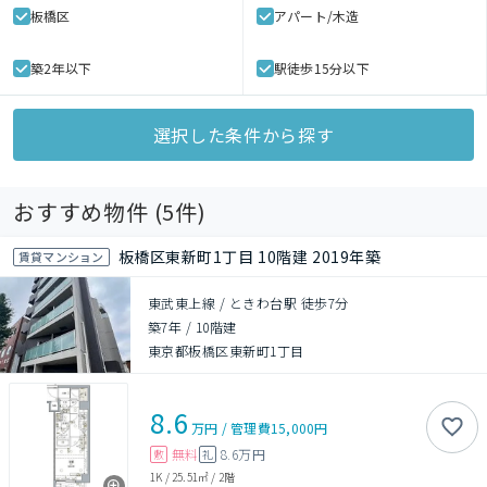
板橋区
アパート/木造
築2年以下
駅徒歩15分以下
選択した条件から探す
おすすめ物件 (
5
件)
板橋区東新町1丁目 10階建 2019年築
賃貸マンション
東武東上線 / ときわ台駅 徒歩7分
築7年
/
10階建
東京都板橋区東新町1丁目
8.6
万円
/
管理費
15,000円
無料
8.6万円
敷
礼
1K
/
25.51㎡
/
2階