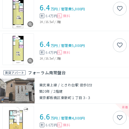
6.4
万円
/
管理費
5,000円
6.4万円
無料
敷
礼
1K
/
16.5㎡
/
3階
6.4
万円
/
管理費
5,000円
6.4万円
無料
敷
礼
1K
/
16.5㎡
/
3階
フォーラム南常盤台
賃貸アパート
東武東上線 / ときわ台駅 徒歩8分
築20年
/
2階建
東京都板橋区東新町１丁目３-３
6.6
万円
/
管理費
4,000円
6.6万円
無料
敷
礼