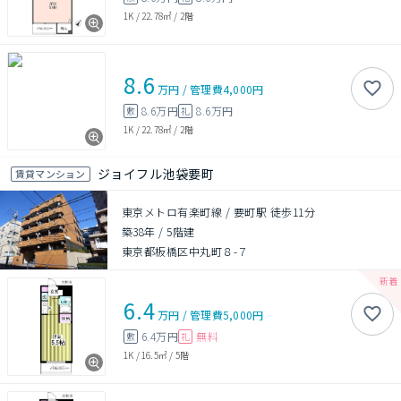
1K
/
22.78㎡
/
2階
8.6
万円
/
管理費
4,000円
8.6万円
8.6万円
敷
礼
1K
/
22.78㎡
/
2階
ジョイフル池袋要町
賃貸マンション
東京メトロ有楽町線 / 要町駅 徒歩11分
築38年
/
5階建
東京都板橋区中丸町８-７
6.4
万円
/
管理費
5,000円
6.4万円
無料
敷
礼
1K
/
16.5㎡
/
5階