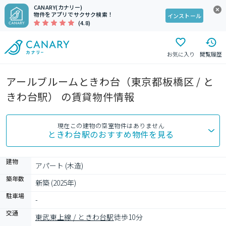
CANARY(カナリー)
物件をアプリでサクサク検索！
インストール
(4.8)
お気に入り
閲覧履歴
アールブルームときわ台（東京都板橋区 / と
きわ台駅） の賃貸物件情報
現在この建物の空室物件はありません
ときわ台駅
のおすすめ物件を見る
建物
アパート (木造)
築年数
新築 (2025年)
駐車場
-
交通
東武東上線 / ときわ台駅
徒歩10分