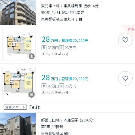
東武東上線 / 東武練馬駅 徒歩14分
築5年
/
地上6階地下1階建
東京都板橋区徳丸４丁目
28
万円
/
管理費
20,000円
28万円
28万円
敷
礼
3LDK
/
80.08㎡
/
7階
28
万円
/
管理費
20,000円
28万円
28万円
敷
礼
3LDK
/
80.08㎡
/
7階
Feliz
賃貸アパート
都営三田線 / 本蓮沼駅 徒歩6分
築8年
/
2階建
東京都板橋区泉町