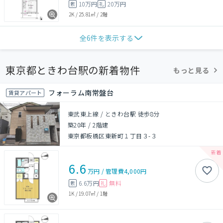
10万円
20万円
敷
礼
2K
/
25.81㎡
/
2階
全
6
件を表示する
東京都ときわ台駅の新着物件
もっと見る
フォーラム南常盤台
賃貸アパート
東武東上線 / ときわ台駅 徒歩8分
築20年
/
2階建
東京都板橋区東新町１丁目３-３
6.6
万円
/
管理費
4,000円
6.6万円
無料
敷
礼
1K
/
19.07㎡
/
1階