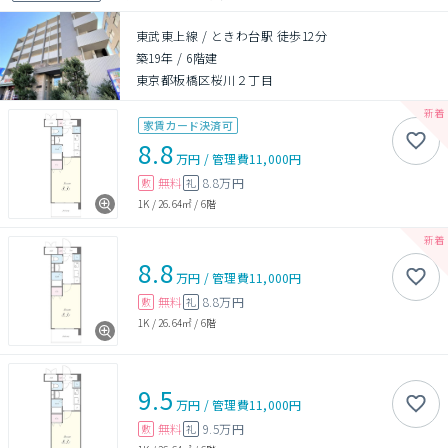
東武東上線 / ときわ台駅 徒歩12分
築19年
/
6階建
東京都板橋区桜川２丁目
家賃カード決済可
8.8
万円
/
管理費
11,000円
無料
8.8万円
敷
礼
1K
/
26.64㎡
/
6階
8.8
万円
/
管理費
11,000円
無料
8.8万円
敷
礼
1K
/
26.64㎡
/
6階
9.5
万円
/
管理費
11,000円
無料
9.5万円
敷
礼