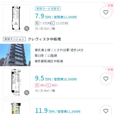
家賃カード決済可
7.9
万円
/
管理費
11,000円
7.9万円
15.8万円
敷
礼
1K
/
28.21㎡
/
2階
クレヴィスタ中板橋
賃貸マンション
東武東上線 / ときわ台駅 徒歩14分
築10年
/
11階建
東京都板橋区中板橋
9.5
万円
/
管理費
10,000円
無料
無料
敷
礼
1K
/
25.26㎡
/
3階
11.9
万円
/
管理費
11,000円