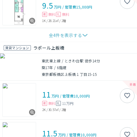
9.5
万円
/
管理費
15,000円
無料
無料
敷
礼
1K
/
28.21㎡
/
2階
全
4
件を表示する
ラポール上板橋
賃貸マンション
東武東上線 / ときわ台駅 徒歩14分
築17年
/
6階建
東京都板橋区上板橋１丁目15-15
11
万円
/
管理費
10,000円
無料
11万円
敷
礼
2K
/
30.57㎡
/
2階
11.5
万円
/
管理費
10,000円