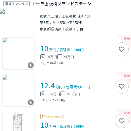
ガーラ上板橋グランドステージ
賃貸マンション
東武東上線 / 上板橋駅 徒歩4分
築6年
/
地上5階地下1階建
東京都板橋区上板橋１丁目
10
万円
/
管理費
9,000円
10万円
20万円
敷
礼
2K
/
25.81㎡
/
2階
12.4
万円
/
管理費
9,000円
12.4万円
24.8万円
敷
礼
1DK
/
32.29㎡
/
4階
10
万円
/
管理費
9,000円