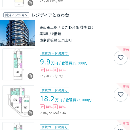
1K
/
26.64㎡
/
6階
レジディアときわ台
賃貸マンション
東武東上線 / ときわ台駅 徒歩12分
築3年
/
8階建
東京都板橋区東山町
家賃カード決済可
9.9
万円
/
管理費
15,000円
無料
無料
敷
礼
1K
/
28.21㎡
/
7階
家賃カード決済可
18.2
万円
/
管理費
25,000円
無料
無料
敷
礼
2LDK
/
55.65㎡
/
2階
家賃カード決済可