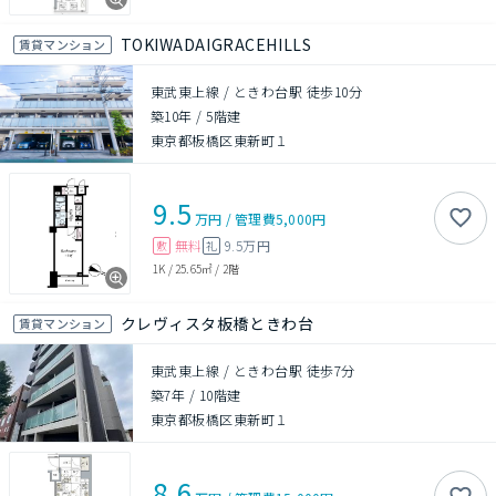
TOKIWADAIGRACEHILLS
賃貸マンション
東武東上線 / ときわ台駅 徒歩10分
築10年
/
5階建
東京都板橋区東新町１
9.5
万円
/
管理費
5,000円
無料
9.5万円
敷
礼
1K
/
25.65㎡
/
2階
クレヴィスタ板橋ときわ台
賃貸マンション
東武東上線 / ときわ台駅 徒歩7分
築7年
/
10階建
東京都板橋区東新町１
8.6