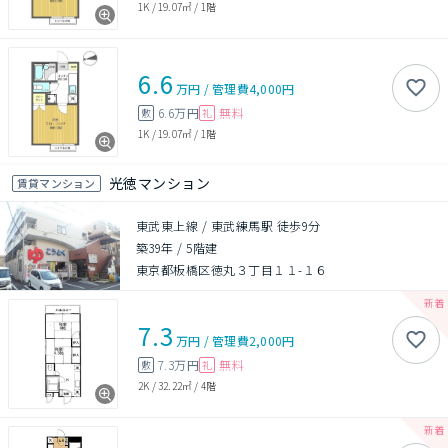
1K
/
19.07㎡
/
1階
6.6
万円
/
管理費
4,000円
6.6万円
無料
敷
礼
1K
/
19.07㎡
/
1階
光徳マンション
賃貸マンション
東武東上線 / 東武練馬駅 徒歩9分
築39年
/
5階建
東京都板橋区徳丸３丁目１１-１６
7.3
万円
/
管理費
2,000円
7.3万円
無料
敷
礼
2K
/
32.22㎡
/
4階