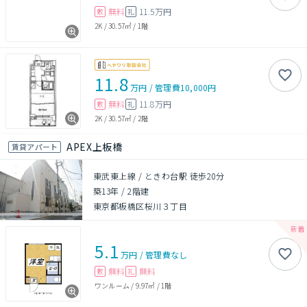
無料
11.5万円
敷
礼
2K
/
30.57㎡
/
1階
11.8
万円
/
管理費
10,000円
無料
11.8万円
敷
礼
2K
/
30.57㎡
/
2階
APEX上板橋
賃貸アパート
東武東上線 / ときわ台駅 徒歩20分
築13年
/
2階建
東京都板橋区桜川３丁目
5.1
万円
/
管理費
なし
無料
無料
敷
礼
ワンルーム
/
9.97㎡
/
1階