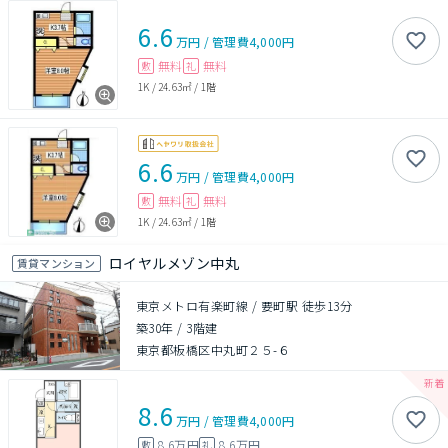
6.6
万円
/
管理費
4,000円
無料
無料
敷
礼
1K
/
24.63㎡
/
1階
6.6
万円
/
管理費
4,000円
無料
無料
敷
礼
1K
/
24.63㎡
/
1階
ロイヤルメゾン中丸
賃貸マンション
東京メトロ有楽町線 / 要町駅 徒歩13分
築30年
/
3階建
東京都板橋区中丸町２５-６
8.6
万円
/
管理費
4,000円
8.6万円
8.6万円
敷
礼