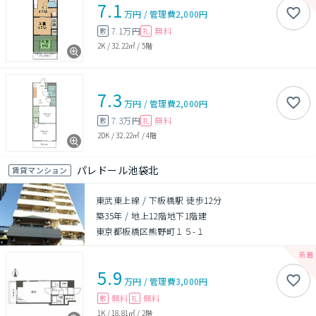
7.1
万円
/
管理費
2,000円
7.1万円
無料
敷
礼
2K
/
32.22㎡
/
5階
7.3
万円
/
管理費
2,000円
7.3万円
無料
敷
礼
2DK
/
32.22㎡
/
4階
パレドール池袋北
賃貸マンション
東武東上線 / 下板橋駅 徒歩12分
築35年
/
地上12階地下1階建
東京都板橋区熊野町１５-１
5.9
万円
/
管理費
3,000円
無料
無料
敷
礼
1K
/
18.81㎡
/
2階