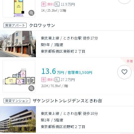
無料
11.9万円
敷
礼
1K
/
25.28㎡
/
10階
クロワッサン
賃貸アパート
東武東上線 / ときわ台駅 徒歩17分
築9年
/
3階建
東京都板橋区東新町２丁目
13.6
万円
/
管理費
3,500円
無料
27.2万円
敷
礼
2LDK
/
70.39㎡
/
3階
ザケンジントンレジデンスときわ台
賃貸マンション
東武東上線 / ときわ台駅 徒歩10分
築1年
/
5階建
東京都板橋区前野町２丁目