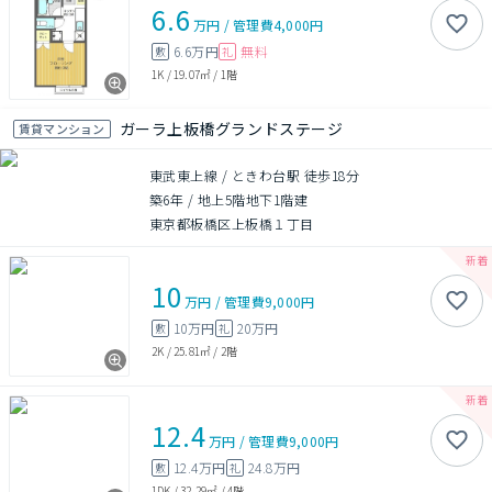
6.6
万円
/
管理費
4,000円
6.6万円
無料
敷
礼
1K
/
19.07㎡
/
1階
ガーラ上板橋グランドステージ
賃貸マンション
東武東上線 / ときわ台駅 徒歩18分
築6年
/
地上5階地下1階建
東京都板橋区上板橋１丁目
10
万円
/
管理費
9,000円
10万円
20万円
敷
礼
2K
/
25.81㎡
/
2階
12.4
万円
/
管理費
9,000円
12.4万円
24.8万円
敷
礼
1DK
/
32.29㎡
/
4階