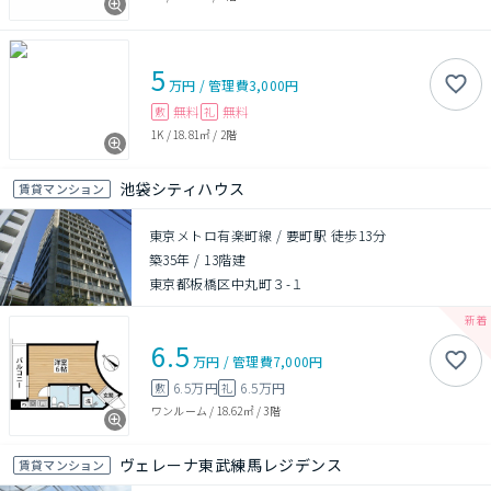
5
万円
/
管理費
3,000円
無料
無料
敷
礼
1K
/
18.81㎡
/
2階
池袋シティハウス
賃貸マンション
東京メトロ有楽町線 / 要町駅 徒歩13分
築35年
/
13階建
東京都板橋区中丸町３-１
6.5
万円
/
管理費
7,000円
6.5万円
6.5万円
敷
礼
ワンルーム
/
18.62㎡
/
3階
ヴェレーナ東武練馬レジデンス
賃貸マンション