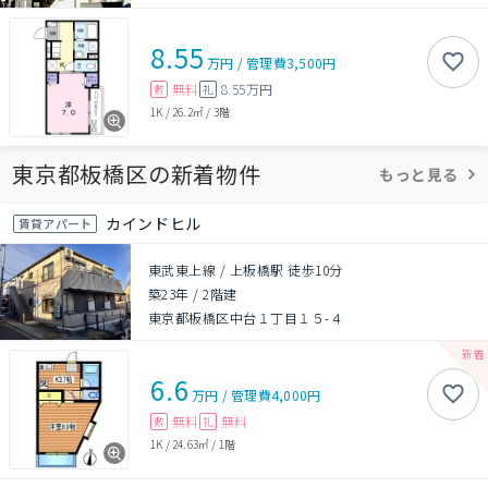
8.55
万円
/
管理費
3,500円
無料
8.55万円
敷
礼
1K
/
26.2㎡
/
3階
東京都板橋区の新着物件
もっと見る
カインドヒル
賃貸アパート
東武東上線 / 上板橋駅 徒歩10分
築23年
/
2階建
東京都板橋区中台１丁目１５-４
6.6
万円
/
管理費
4,000円
無料
無料
敷
礼
1K
/
24.63㎡
/
1階