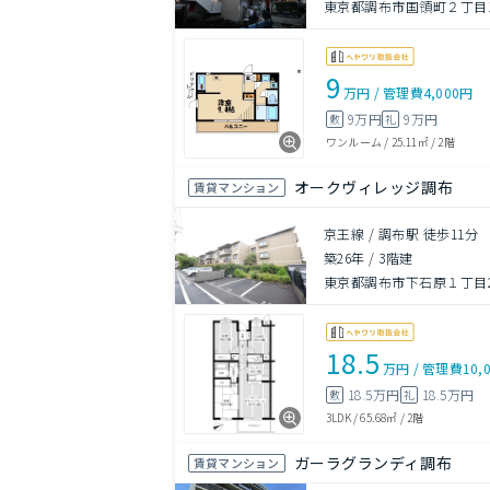
東京都調布市国領町２丁目14
9
万円
/
管理費
4,000円
9万円
9万円
敷
礼
ワンルーム
/
25.11㎡
/
2階
オークヴィレッジ調布
賃貸マンション
京王線 / 調布駅 徒歩11分
築26年
/
3階建
東京都調布市下石原１丁目25
18.5
万円
/
管理費
10,
18.5万円
18.5万円
敷
礼
3LDK
/
65.68㎡
/
2階
ガーラグランディ調布
賃貸マンション