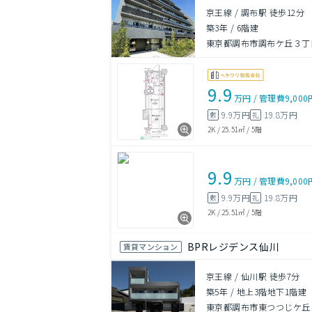
京王線 / 調布駅 徒歩12分
築3年
/
6階建
東京都調布市調布ケ丘３丁目
9.9
万円
/
管理費
9,000
9.9万円
19.8万円
敷
礼
2K
/
25.51㎡
/
5階
9.9
万円
/
管理費
9,000
9.9万円
19.8万円
敷
礼
2K
/
25.51㎡
/
5階
BPRレジデンス仙川
賃貸マンション
京王線 / 仙川駅 徒歩7分
築5年
/
地上3階地下1階建
東京都調布市東つつじケ丘１