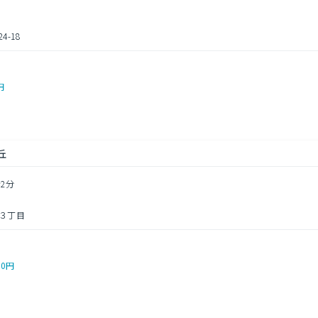
-18
円
丘
2分
３丁目
00円