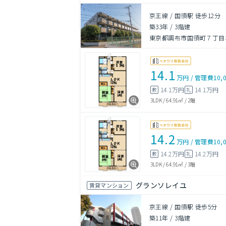
京王線 / 国領駅 徒歩12分
築33年
/
3階建
東京都調布市国領町７丁目38
14.1
万円
/
管理費
10,
14.1万円
14.1万円
敷
礼
3LDK
/
64.91㎡
/
2階
14.2
万円
/
管理費
10,
14.2万円
14.2万円
敷
礼
3LDK
/
64.91㎡
/
3階
グランソレイユ
賃貸マンション
京王線 / 国領駅 徒歩5分
築11年
/
3階建