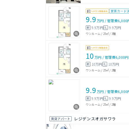
家賃カード
9.9
万円
/
管理費
6,000
9.9万円
9.9万円
敷
礼
ワンルーム
/
25㎡
/
3階
10
万円
/
管理費
6,000円
10万円
10万円
敷
礼
ワンルーム
/
25㎡
/
2階
9.9
万円
/
管理費
6,000
9.9万円
9.9万円
敷
礼
ワンルーム
/
25㎡
/
2階
レジデンスオガサワラ
賃貸アパート