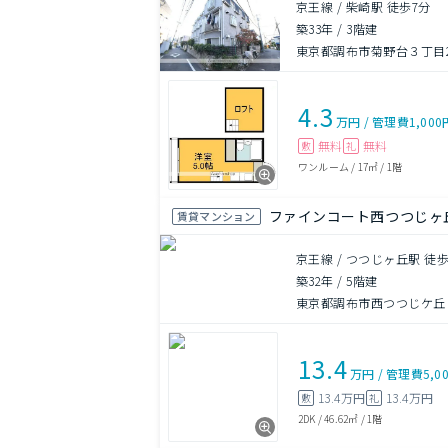
京王線 / 柴崎駅 徒歩7分
築33年
/
3階建
東京都調布市菊野台３丁目24
4.3
万円
/
管理費
1,000
無料
無料
敷
礼
ワンルーム
/
17㎡
/
1階
ファインコート西つつじヶ
賃貸マンション
京王線 / つつじヶ丘駅 徒歩
築32年
/
5階建
東京都調布市西つつじケ丘
13.4
万円
/
管理費
5,0
13.4万円
13.4万円
敷
礼
2DK
/
46.62㎡
/
1階