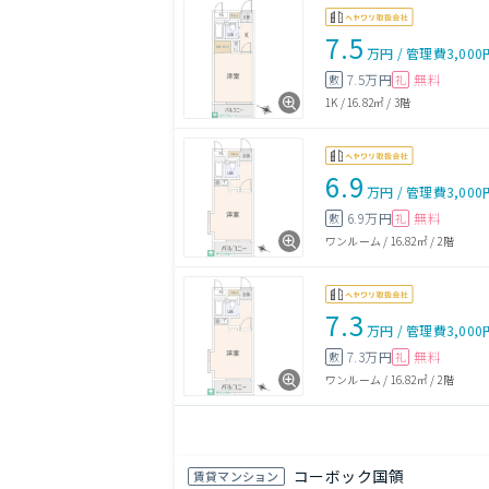
7.5
万円
/
管理費
3,000
7.5万円
無料
敷
礼
1K
/
16.82㎡
/
3階
6.9
万円
/
管理費
3,000
6.9万円
無料
敷
礼
ワンルーム
/
16.82㎡
/
2階
7.3
万円
/
管理費
3,000
7.3万円
無料
敷
礼
ワンルーム
/
16.82㎡
/
2階
コーボック国領
賃貸マンション