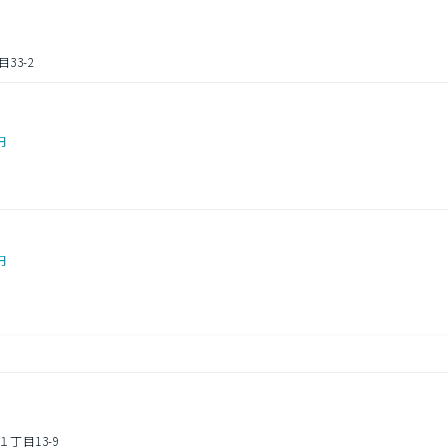
33-2
円
円
丁目13-9