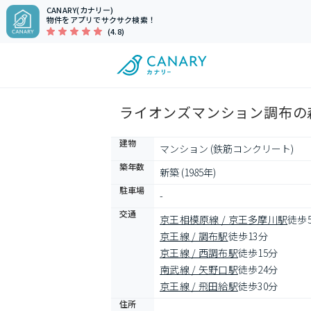
CANARY(カナリー)
物件をアプリでサクサク検索！
(4.8)
ライオンズマンション調布の森
建物
マンション (鉄筋コンクリート)
築年数
新築 (1985年)
駐車場
-
交通
京王相模原線 / 京王多摩川駅
徒歩
京王線 / 調布駅
徒歩13分
京王線 / 西調布駅
徒歩15分
南武線 / 矢野口駅
徒歩24分
京王線 / 飛田給駅
徒歩30分
住所