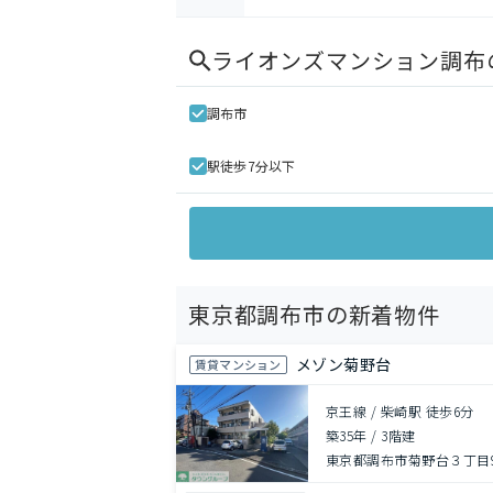
ライオンズマンション調布
調布市
駅徒歩7分以下
東京都調布市の新着物件
メゾン菊野台
賃貸マンション
京王線 / 柴崎駅 徒歩6分
築35年
/
3階建
東京都調布市菊野台３丁目9