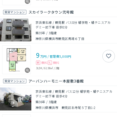
スカイラークタウン弐号館
賃貸マンション
京浜東北線 / 鶴見駅 バス8分 橘学苑・橘テニスアカ
デミー前下車 徒歩8分
築35年
/
3階建
神奈川県横浜市鶴見区馬場６丁目
9
万円
/
管理費
5,000円
無料
無料
敷
礼
3LDK
/
61.98㎡
/
2階
アーバンハーモニー本屋敷3番館
賃貸マンション
京浜東北線 / 鶴見駅 バス12分 橘学苑・橘テニスアカ
デミー前下車 徒歩4分
築36年
/
3階建
神奈川県横浜市 鶴見区北寺尾５丁目1-2