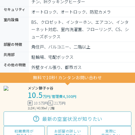
チン、IHクッキングヒーター
セキュリティ
オートロック、オートロック、防犯カメラ
室内設備
BS、クロゼット、インターホン、エアコン、インタ
ーネット対応、室内洗濯置、フローリング、CS、シ
ューズボックス
部屋の特徴
角住戸、バルコニー、二階以上
共用部
駐輪場、宅配ボックス
その他の特徴
外壁タイル張り、都市ガス
無料で10秒! カンタンお問い合わせ
メゾン獅子ヶ谷
10.5
万円
/
管理費4,500円
10.5万円
21万円
敷
礼
1LDK / 40.99㎡ / 2階
最新の空室状況が知りたい
初期費用が
お部屋の詳しい
実際に