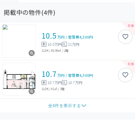
掲載中の物件(
4
件)
10.5
万円
/
管理費
4,500円
10.5万円
21万円
敷
礼
1LDK
/
40.99㎡
/
2階
10.7
万円
/
管理費
4,500円
10.7万円
10.7万円
敷
礼
1LDK
/
41㎡
/
3階
全
4
件を表示する