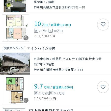
築38年
/
2階建
神奈川県横浜市港北区師岡町989－18
10
万円
/
管理費
3,000円
20万円
10万円
敷
礼
2LDK
/
57.8㎡
/
1階
ナインハイム寺尾
賃貸マンション
京浜東北線 / 鶴見駅 バス12分 白幡下車 徒歩19分
築37年
/
3階建
神奈川県横浜市鶴見区東寺尾３丁目
9.7
万円
/
管理費
4,000円
9.7万円
9.7万円
敷
礼
2LDK
/
55.03㎡
/
2階
パストラル東菊名アネックス
賃貸マンション