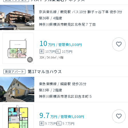
京浜東北線 / 鶴見駅 バス10分 獅子ヶ谷下車 徒歩3分
築36年
/
4階建
神奈川県横浜市鶴見区北寺尾７丁目
10
万円
/
管理費
5,000円
10万円
10万円
敷
礼
3DK
/
54.64㎡
/
4階
第17マルヨハウス
賃貸アパート
東急東横線 / 綱島駅 徒歩28分
築33年
/
2階建
神奈川県横浜市港北区日吉本町５
9.7
万円
/
管理費
5,000円
9.7万円
9.7万円
敷
礼