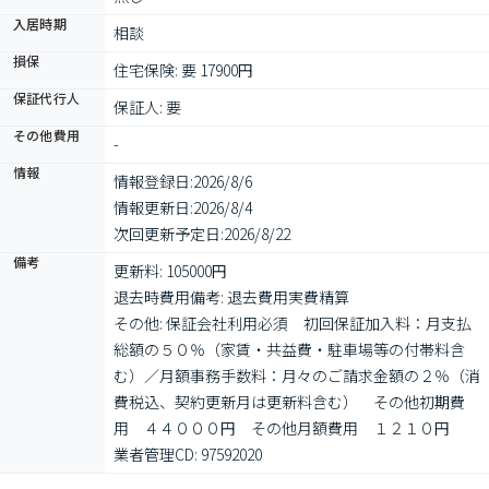
入居時期
相談
損保
住宅保険: 要 17900円
保証代行人
保証人: 要
その他費用
-
情報
情報登録日:
2026/8/6
情報更新日:
2026/8/4
次回更新予定日:
2026/8/22
備考
更新料: 105000円

退去時費用備考: 退去費用実費精算

その他: 保証会社利用必須　初回保証加入料：月支払
総額の５０％（家賃・共益費・駐車場等の付帯料含
む）／月額事務手数料：月々のご請求金額の２％（消
費税込、契約更新月は更新料含む）　その他初期費
用　４４０００円　その他月額費用　１２１０円

業者管理CD: 97592020