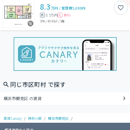
8.3
万円
/
管理費
5,000円
8.3万円
無料
敷
礼
3DK
/
49.83㎡
/
3階
同じ市区町村 で探す
横浜市鶴見区 の賃貸
賃貸Canary
/
神奈川県
/
横浜市鶴見区
/
都道府県から探す