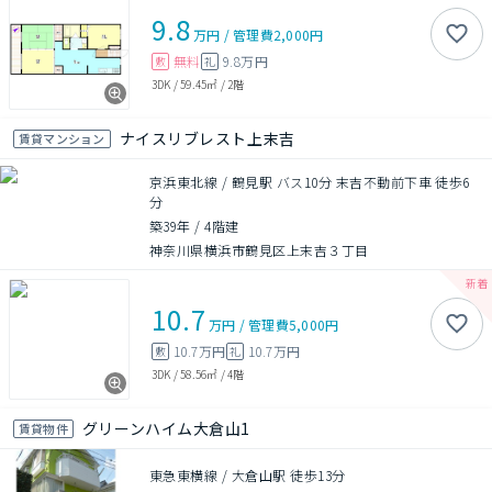
9.8
万円
/
管理費
2,000円
無料
9.8万円
敷
礼
3DK
/
59.45㎡
/
2階
ナイスリブレスト上末吉
賃貸マンション
京浜東北線 / 鶴見駅 バス10分 末吉不動前下車 徒歩6
分
築39年
/
4階建
神奈川県横浜市鶴見区上末吉３丁目
10.7
万円
/
管理費
5,000円
10.7万円
10.7万円
敷
礼
3DK
/
58.56㎡
/
4階
グリーンハイム大倉山1
賃貸物件
東急東横線 / 大倉山駅 徒歩13分