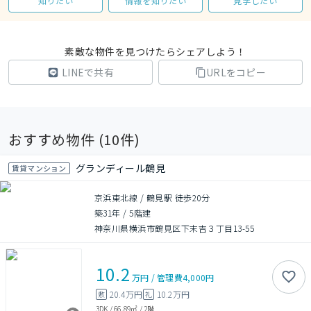
知りたい
情報を知りたい
見学したい
素敵な物件を見つけたらシェアしよう！
LINEで共有
URLをコピー
おすすめ物件 (
10
件)
グランディール鶴見
賃貸マンション
京浜東北線 / 鶴見駅 徒歩20分
築31年
/
5階建
神奈川県横浜市鶴見区下末吉３丁目13-55
10.2
万円
/
管理費
4,000円
20.4万円
10.2万円
敷
礼
3DK
/
66.89㎡
/
2階