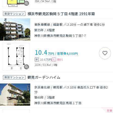
3DK
/
54.54㎡
/
1階
横浜市鶴見区駒岡５丁目 4階建 1991年築
賃貸マンション
東急東横線 / 綱島駅 バス10分 一の瀬下車 徒歩1分
築35年
/
4階建
神奈川県横浜市鶴見区駒岡５丁目7-7
10.4
万円
/
管理費
4,000円
10.4万円
無料
敷
礼
2LDK
/
53.36㎡
/
4階
鶴見ガーデンハイム
賃貸マンション
京浜東北線 / 鶴見駅 バス10分 東高校入口下車 徒歩2
分
築40年
/
3階建
神奈川県横浜市鶴見区馬場１丁目