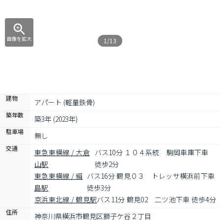
画像を拡大
1/13
建物
アパート (軽量鉄骨)
築年数
築3年 (2023年)
駐車場
無し
交通
東急東横線 / 大倉
バス10分 １０４系統　駒岡車庫下車 
山駅
徒歩2分
東急東横線 / 綱
バス16分 鶴見０３　トレッサ横浜前下車 
島駅
徒歩3分
京浜東北線 / 鶴見駅
バス11分 鶴見02　二ツ池下車 徒歩4分
住所
神奈川県横浜市鶴見区獅子ケ谷２丁目