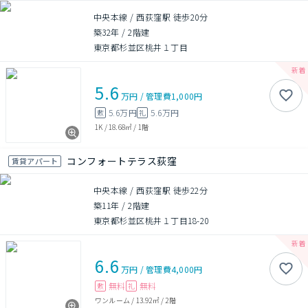
中央本線 / 西荻窪駅 徒歩20分
築32年
/
2階建
東京都杉並区桃井１丁目
5.6
万円
/
管理費
1,000円
5.6万円
5.6万円
敷
礼
1K
/
18.68㎡
/
1階
コンフォートテラス荻窪
賃貸アパート
中央本線 / 西荻窪駅 徒歩22分
築11年
/
2階建
東京都杉並区桃井１丁目18-20
6.6
万円
/
管理費
4,000円
無料
無料
敷
礼
ワンルーム
/
13.92㎡
/
2階