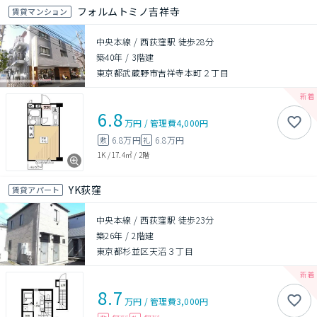
フォルムトミノ吉祥寺
賃貸マンション
中央本線 / 西荻窪駅 徒歩28分
築40年
/
3階建
東京都武蔵野市吉祥寺本町２丁目
6.8
万円
/
管理費
4,000円
6.8万円
6.8万円
敷
礼
1K
/
17.4㎡
/
2階
YK荻窪
賃貸アパート
中央本線 / 西荻窪駅 徒歩23分
築26年
/
2階建
東京都杉並区天沼３丁目
8.7
万円
/
管理費
3,000円