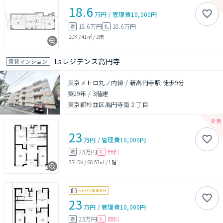
18.6
万円
/
管理費
10,000円
18.6万円
18.6万円
敷
礼
2DK
/
41㎡
/
2階
Lsレジデンス高円寺
賃貸マンション
東京メトロ丸ノ内線 / 新高円寺駅 徒歩9分
築29年
/
3階建
東京都杉並区高円寺南２丁目
23
万円
/
管理費
10,000円
23万円
無料
敷
礼
2SLDK
/
66.53㎡
/
1階
23
万円
/
管理費
10,000円
23万円
無料
敷
礼