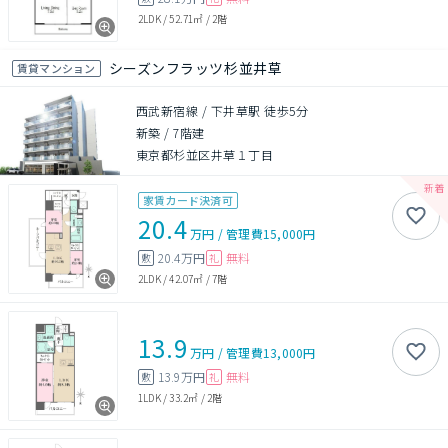
2LDK
/
52.71㎡
/
2階
シーズンフラッツ杉並井草
賃貸マンション
西武新宿線 / 下井草駅 徒歩5分
新築
/
7階建
東京都杉並区井草１丁目
家賃カード決済可
20.4
万円
/
管理費
15,000円
20.4万円
無料
敷
礼
2LDK
/
42.07㎡
/
7階
13.9
万円
/
管理費
13,000円
13.9万円
無料
敷
礼
1LDK
/
33.2㎡
/
2階