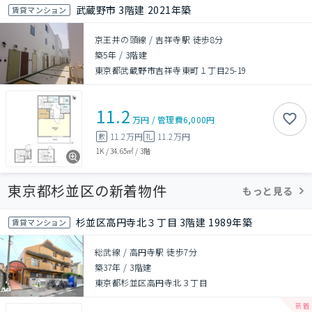
武蔵野市 3階建 2021年築
賃貸マンション
京王井の頭線 / 吉祥寺駅 徒歩8分
築5年
/
3階建
東京都武蔵野市吉祥寺東町１丁目25-19
11.2
万円
/
管理費
6,000円
11.2万円
11.2万円
敷
礼
1K
/
34.65㎡
/
3階
東京都杉並区の新着物件
もっと見る
杉並区高円寺北３丁目 3階建 1989年築
賃貸マンション
総武線 / 高円寺駅 徒歩7分
築37年
/
3階建
東京都杉並区高円寺北３丁目