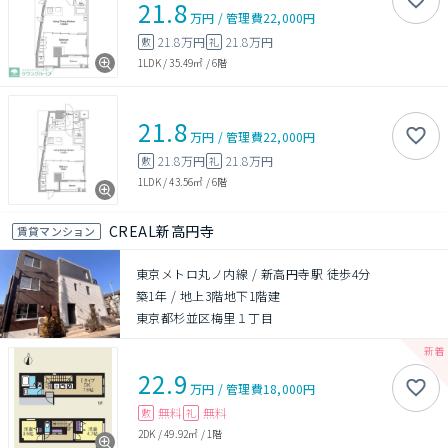
21.8
万円
/
管理費
22,000円
21.8万円
21.8万円
敷
礼
1LDK
/
35.49㎡
/
6階
21.8
万円
/
管理費
22,000円
21.8万円
21.8万円
敷
礼
1LDK
/
43.56㎡
/
6階
CREAL新高円寺
賃貸マンション
東京メトロ丸ノ内線 / 新高円寺駅 徒歩4分
築1年
/
地上3階地下1階建
東京都杉並区梅里１丁目
22.9
万円
/
管理費
18,000円
無料
無料
敷
礼
2DK
/
49.92㎡
/
1階