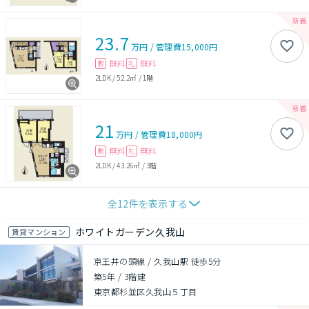
23.7
万円
/
管理費
15,000円
無料
無料
敷
礼
2LDK
/
52.2㎡
/
1階
21
万円
/
管理費
18,000円
無料
無料
敷
礼
2LDK
/
43.26㎡
/
3階
全
12
件を表示する
ホワイトガーデン久我山
賃貸マンション
京王井の頭線 / 久我山駅 徒歩5分
築5年
/
3階建
東京都杉並区久我山５丁目