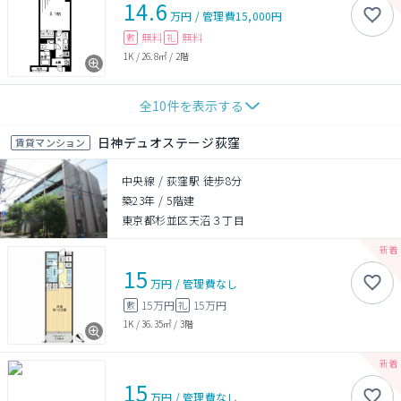
14.6
万円
/
管理費
15,000円
無料
無料
敷
礼
1K
/
26.8㎡
/
2階
全
10
件を表示する
日神デュオステージ荻窪
賃貸マンション
中央線 / 荻窪駅 徒歩8分
築23年
/
5階建
東京都杉並区天沼３丁目
15
万円
/
管理費
なし
15万円
15万円
敷
礼
1K
/
36.35㎡
/
3階
15
万円
/
管理費
なし