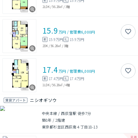
15.9万円
15.9万円
敷
礼
2LDK
/
56.28㎡
/
3階
15.9
万円
/
管理費
6,000円
15.9万円
15.9万円
敷
礼
2DK
/
56.28㎡
/
3階
17.4
万円
/
管理費
6,000円
17.4万円
17.4万円
敷
礼
1LDK
/
56.28㎡
/
4階
ニシオギソウ
賃貸アパート
中央本線 / 西荻窪駅 徒歩7分
築8年
/
2階建
東京都杉並区西荻南４丁目18-13