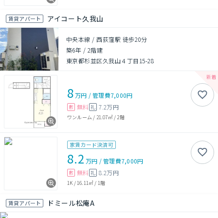
アイコート久我山
賃貸アパート
中央本線 / 西荻窪駅 徒歩20分
築6年
/
2階建
東京都杉並区久我山４丁目15-28
8
万円
/
管理費
7,000円
無料
7.2万円
敷
礼
ワンルーム
/
21.07㎡
/
2階
家賃カード決済可
8.2
万円
/
管理費
7,000円
無料
8.2万円
敷
礼
1K
/
16.11㎡
/
1階
ドミール松庵A
賃貸アパート