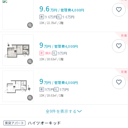
9.6
万円
/
管理費
4,000円
9.6万円
9.6万円
敷
礼
1DK
/
22.35㎡
/
2階
9
万円
/
管理費
4,000円
無料
9万円
敷
礼
1DK
/
18.63㎡
/
1階
9
万円
/
管理費
4,000円
9万円
9万円
敷
礼
1DK
/
18.63㎡
/
1階
全
9
件を表示する
ハイツオーキッド
賃貸アパート