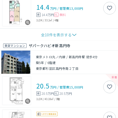
14.4
万円
/
管理費
13,000円
14.4万円
無料
敷
礼
1LDK
/
33.2㎡
/
4階
全
10
件を表示する
ザパークハビオ新高円寺
賃貸マンション
東京メトロ丸ノ内線 / 新高円寺駅 徒歩4分
築5年
/
6階建
東京都杉並区高円寺南２丁目
20.5
万円
/
管理費
15,000円
20.5万円
20.5万円
敷
礼
1LDK
/
40.18㎡
/
3階