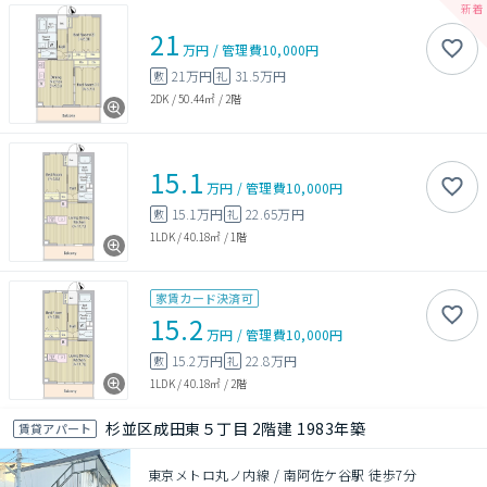
21
万円
/
管理費
10,000円
21万円
31.5万円
敷
礼
2DK
/
50.44㎡
/
2階
15.1
万円
/
管理費
10,000円
15.1万円
22.65万円
敷
礼
1LDK
/
40.18㎡
/
1階
家賃カード決済可
15.2
万円
/
管理費
10,000円
15.2万円
22.8万円
敷
礼
1LDK
/
40.18㎡
/
2階
杉並区成田東５丁目 2階建 1983年築
賃貸アパート
東京メトロ丸ノ内線 / 南阿佐ケ谷駅 徒歩7分