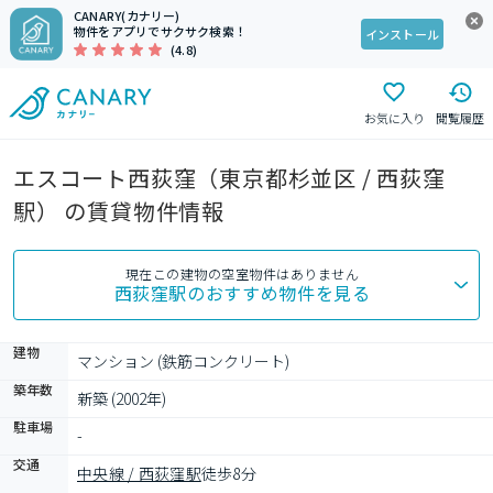
CANARY(カナリー)
物件をアプリでサクサク検索！
インストール
(4.8)
お気に入り
閲覧履歴
エスコート西荻窪（東京都杉並区 / 西荻窪
駅） の賃貸物件情報
現在この建物の空室物件はありません
西荻窪駅
のおすすめ物件を見る
建物
マンション (鉄筋コンクリート)
築年数
新築 (2002年)
駐車場
-
交通
中央線 / 西荻窪駅
徒歩8分