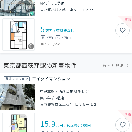
築43年
/
2階建
東京都杉並区成田東５丁目12-23
5
万円
/
管理費
なし
5万円
5万円
敷
礼
1K
/
20㎡
/
2階
東京都西荻窪駅の新着物件
もっと見る
エイタイマンション
賃貸マンション
中央本線 / 西荻窪駅 徒歩15分
築37年
/
8階建
東京都杉並区上荻4丁目２５ー１２
15.9
万円
/
管理費
6,000円