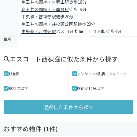
京王井の頭線 / 久我山駅
徒歩18分
京王井の頭線 / 三鷹台駅
徒歩19分
中央線 / 吉祥寺駅
徒歩20分
京王井の頭線 / 井の頭公園駅
徒歩29分
中央線 / 吉祥寺駅
バス13分 松庵二丁目下車 徒歩3分
住所
エスコート西荻窪
に似た条件から探す
杉並区
マンション/鉄筋コンクリート
築25年以下
駅徒歩10分以下
選択した条件から探す
おすすめ物件 (
1
件)