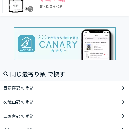
無料
無料
敷
礼
1K
/
31.25㎡
/
2階
同じ最寄り駅 で探す
西荻窪駅 の賃貸
久我山駅 の賃貸
三鷹台駅 の賃貸