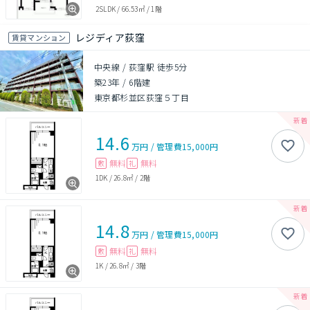
2SLDK
/
66.53㎡
/
1階
レジディア荻窪
賃貸マンション
中央線 / 荻窪駅 徒歩5分
築23年
/
6階建
東京都杉並区荻窪５丁目
14.6
万円
/
管理費
15,000円
無料
無料
敷
礼
1DK
/
26.8㎡
/
2階
14.8
万円
/
管理費
15,000円
無料
無料
敷
礼
1K
/
26.8㎡
/
3階