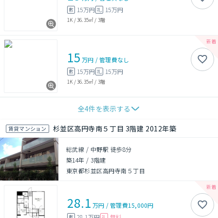
15万円
15万円
敷
礼
1K
/
36.35㎡
/
3階
15
万円
/
管理費
なし
15万円
15万円
敷
礼
1K
/
36.35㎡
/
3階
全
4
件を表示する
杉並区高円寺南５丁目 3階建 2012年築
賃貸マンション
総武線 / 中野駅 徒歩8分
築14年
/
3階建
東京都杉並区高円寺南５丁目
28.1
万円
/
管理費
15,000円
28.1万円
無料
敷
礼