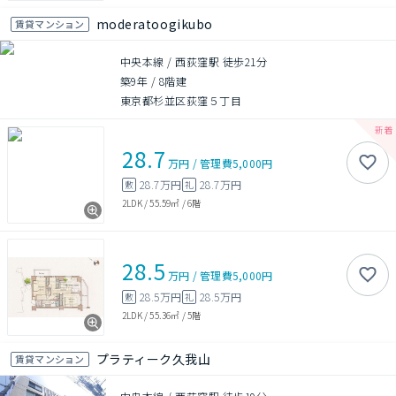
moderatoogikubo
賃貸マンション
中央本線 / 西荻窪駅 徒歩21分
築9年
/
8階建
東京都杉並区荻窪５丁目
28.7
万円
/
管理費
5,000円
28.7万円
28.7万円
敷
礼
2LDK
/
55.59㎡
/
6階
28.5
万円
/
管理費
5,000円
28.5万円
28.5万円
敷
礼
2LDK
/
55.36㎡
/
5階
プラティーク久我山
賃貸マンション