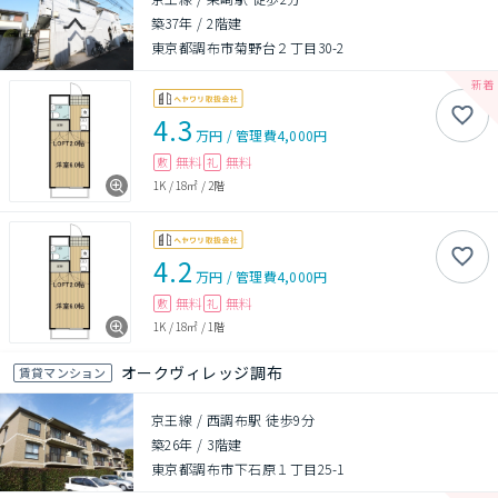
築37年
/
2階建
東京都調布市菊野台２丁目30-2
4.3
万円
/
管理費
4,000円
無料
無料
敷
礼
1K
/
18㎡
/
2階
4.2
万円
/
管理費
4,000円
無料
無料
敷
礼
1K
/
18㎡
/
1階
オークヴィレッジ調布
賃貸マンション
京王線 / 西調布駅 徒歩9分
築26年
/
3階建
東京都調布市下石原１丁目25-1