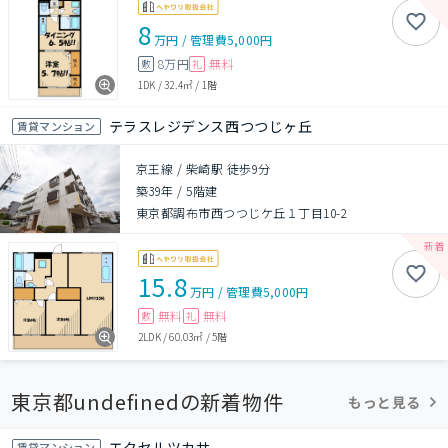
8
万円
/
管理費
5,000円
8万円
無料
敷
礼
1DK
/
32.4㎡
/
1階
テラスレジデンス西つつじヶ丘
賃貸マンション
京王線 / 柴崎駅 徒歩9分
築39年
/
5階建
東京都調布市西つつじケ丘１丁目10-2
15.8
万円
/
管理費
5,000円
無料
無料
敷
礼
2LDK
/
60.03㎡
/
5階
東京都undefinedの新着物件
もっと見る
エクセルツカサ
賃貸マンション