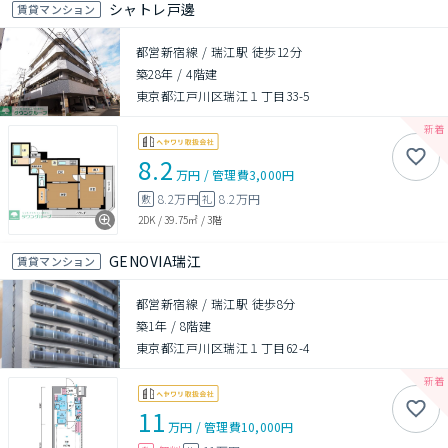
シャトレ戸邊
賃貸マンション
都営新宿線 / 瑞江駅 徒歩12分
築28年
/
4階建
東京都江戸川区瑞江１丁目33-5
8.2
万円
/
管理費
3,000円
8.2万円
8.2万円
敷
礼
2DK
/
39.75㎡
/
3階
GENOVIA瑞江
賃貸マンション
都営新宿線 / 瑞江駅 徒歩8分
築1年
/
8階建
東京都江戸川区瑞江１丁目62-4
11
万円
/
管理費
10,000円