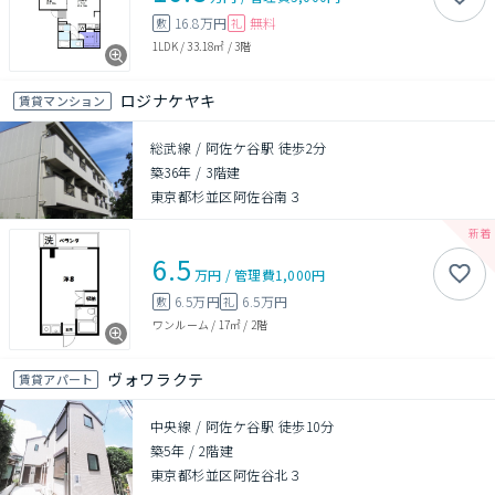
16.8万円
無料
敷
礼
1LDK
/
33.18㎡
/
3階
ロジナケヤキ
賃貸マンション
総武線 / 阿佐ケ谷駅 徒歩2分
築36年
/
3階建
東京都杉並区阿佐谷南３
6.5
万円
/
管理費
1,000円
6.5万円
6.5万円
敷
礼
ワンルーム
/
17㎡
/
2階
ヴォワラクテ
賃貸アパート
中央線 / 阿佐ケ谷駅 徒歩10分
築5年
/
2階建
東京都杉並区阿佐谷北３