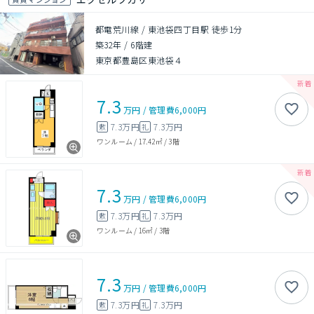
都電荒川線 / 東池袋四丁目駅 徒歩1分
築32年
/
6階建
東京都豊島区東池袋４
7.3
万円
/
管理費
6,000円
7.3万円
7.3万円
敷
礼
ワンルーム
/
17.42㎡
/
3階
7.3
万円
/
管理費
6,000円
7.3万円
7.3万円
敷
礼
ワンルーム
/
16㎡
/
3階
7.3
万円
/
管理費
6,000円
7.3万円
7.3万円
敷
礼