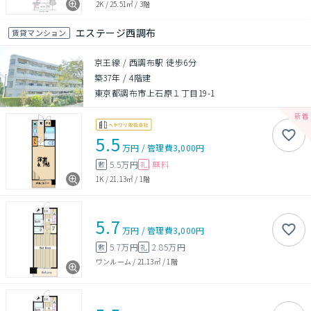
2K
/
25.51㎡
/
3階
エステージ西調布
賃貸マンション
京王線 / 西調布駅 徒歩6分
築37年
/
4階建
東京都調布市上石原１丁目19-1
5.5
万円
/
管理費
3,000円
5.5万円
無料
敷
礼
1K
/
21.13㎡
/
1階
5.7
万円
/
管理費
3,000円
5.7万円
2.85万円
敷
礼
ワンルーム
/
21.13㎡
/
1階