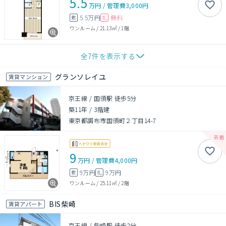
5.5
万円
/
管理費
3,000円
5.5万円
無料
敷
礼
ワンルーム
/
21.13㎡
/
1階
全
7
件を表示する
グランソレイユ
賃貸マンション
京王線 / 国領駅 徒歩5分
築11年
/
3階建
東京都調布市国領町２丁目14-7
9
万円
/
管理費
4,000円
9万円
9万円
敷
礼
ワンルーム
/
25.11㎡
/
2階
BIS柴崎
賃貸アパート
京王線 / 柴崎駅 徒歩2分