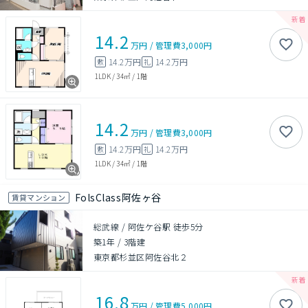
14.2
万円
/
管理費
3,000円
14.2万円
14.2万円
敷
礼
1LDK
/
34㎡
/
1階
14.2
万円
/
管理費
3,000円
14.2万円
14.2万円
敷
礼
1LDK
/
34㎡
/
1階
FolsClass阿佐ヶ谷
賃貸マンション
総武線 / 阿佐ケ谷駅 徒歩5分
築1年
/
3階建
東京都杉並区阿佐谷北２
16.8
万円
/
管理費
5,000円