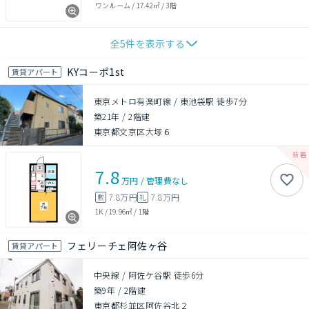
ワンルーム
/
17.42㎡
/
3階
全
5
件を表示する
KYコーポ1st
賃貸アパート
東京メトロ有楽町線 / 東池袋駅 徒歩7分
築21年
/
2階建
東京都文京区大塚６
7.8
万円
/
管理費
なし
7.8万円
7.8万円
敷
礼
1K
/
19.96㎡
/
1階
フェリーチェ阿佐ヶ谷
賃貸アパート
中央線 / 阿佐ケ谷駅 徒歩6分
築9年
/
2階建
東京都杉並区阿佐谷北２