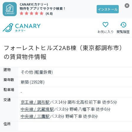
CANARY(カナリー)
物件をアプリでサクサク検索！
インストール
(4.8)
お気に入り
閲覧履歴
フォーレストヒルズ2AB棟（東京都調布市）
の賃貸物件情報
建物
その他 (軽量鉄骨)
築年数
新築 (1992年)
駐車場
-
交通
京王線 / 調布駅
バス14分 調布北高校前下車 徒歩5分
中央線 / 武蔵境駅
バス8分 野崎八幡下車 徒歩6分
中央線 / 三鷹駅
バス8分 野崎下車 徒歩8分
住所