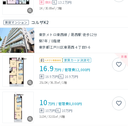
無料
13.2万円
敷
礼
1K
/
30.89㎡
/
5階
コルザK2
賃貸マンション
東京メトロ東西線 / 葛西駅 徒歩12分
築7年
/
8階建
東京都江戸川区東葛西４丁目9-6
家賃カード決済可
16.9
万円
/
管理費
12,000円
16.9万円
16.9万円
敷
礼
2SLDK
/
56.35㎡
/
1階
10
万円
/
管理費
8,000円
10万円
10万円
敷
礼
1LDK
/
32.01㎡
/
6階