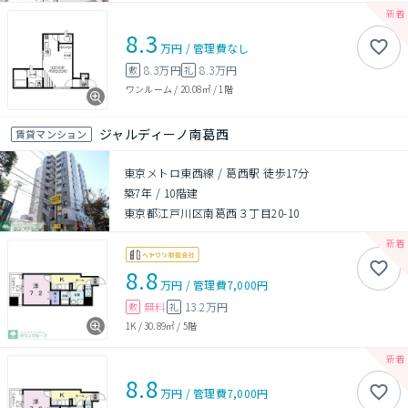
8.3
万円
/
管理費
なし
8.3万円
8.3万円
敷
礼
ワンルーム
/
20.08㎡
/
1階
ジャルディーノ南葛西
賃貸マンション
東京メトロ東西線 / 葛西駅 徒歩17分
築7年
/
10階建
東京都江戸川区南葛西３丁目20-10
8.8
万円
/
管理費
7,000円
無料
13.2万円
敷
礼
1K
/
30.89㎡
/
5階
8.8
万円
/
管理費
7,000円