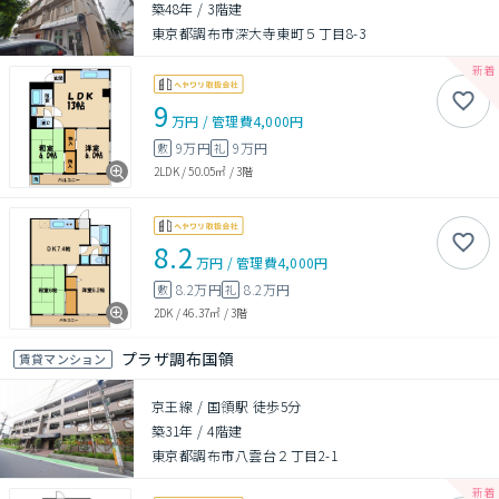
築48年
/
3階建
東京都調布市深大寺東町５丁目8-3
9
万円
/
管理費
4,000円
9万円
9万円
敷
礼
2LDK
/
50.05㎡
/
3階
8.2
万円
/
管理費
4,000円
8.2万円
8.2万円
敷
礼
2DK
/
46.37㎡
/
3階
プラザ調布国領
賃貸マンション
京王線 / 国領駅 徒歩5分
築31年
/
4階建
東京都調布市八雲台２丁目2-1