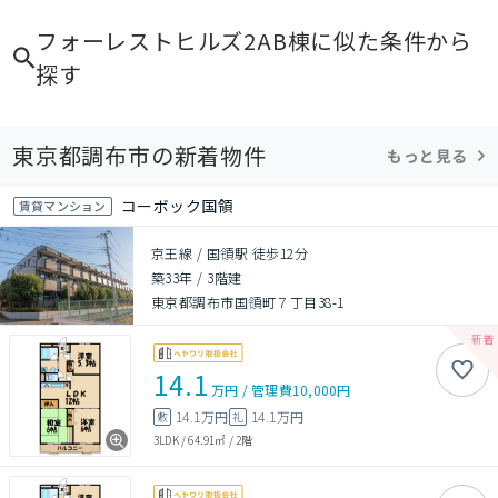
フォーレストヒルズ2AB棟
に似た条件から
探す
東京都調布市の新着物件
もっと見る
コーボック国領
賃貸マンション
京王線 / 国領駅 徒歩12分
築33年
/
3階建
東京都調布市国領町７丁目38-1
14.1
万円
/
管理費
10,000円
14.1万円
14.1万円
敷
礼
3LDK
/
64.91㎡
/
2階