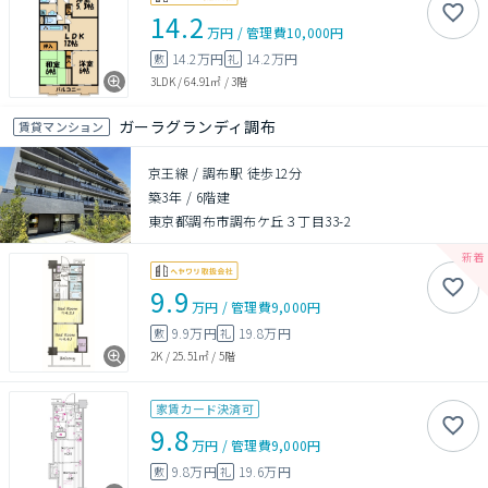
14.2
万円
/
管理費
10,000円
14.2万円
14.2万円
敷
礼
3LDK
/
64.91㎡
/
3階
ガーラグランディ調布
賃貸マンション
京王線 / 調布駅 徒歩12分
築3年
/
6階建
東京都調布市調布ケ丘３丁目33-2
9.9
万円
/
管理費
9,000円
9.9万円
19.8万円
敷
礼
2K
/
25.51㎡
/
5階
家賃カード決済可
9.8
万円
/
管理費
9,000円
9.8万円
19.6万円
敷
礼