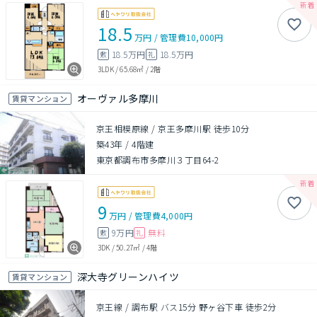
18.5
万円
/
管理費
10,000円
18.5万円
18.5万円
敷
礼
3LDK
/
65.68㎡
/
2階
オーヴァル多摩川
賃貸マンション
京王相模原線 / 京王多摩川駅 徒歩10分
築43年
/
4階建
東京都調布市多摩川３丁目64-2
9
万円
/
管理費
4,000円
9万円
無料
敷
礼
3DK
/
50.27㎡
/
4階
深大寺グリーンハイツ
賃貸マンション
京王線 / 調布駅 バス15分 野ヶ谷下車 徒歩2分