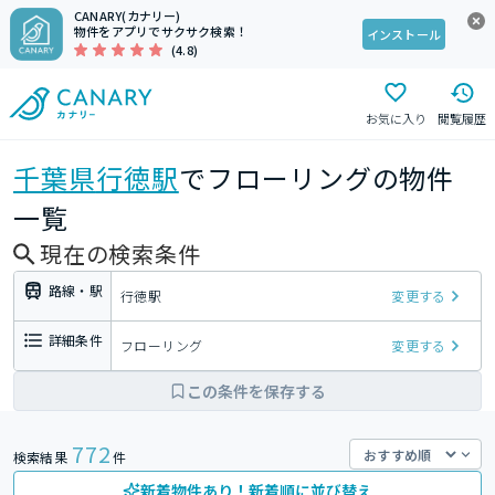
CANARY(カナリー)
物件をアプリでサクサク検索！
インストール
(4.8)
お気に入り
閲覧履歴
千葉県
行徳駅
でフローリングの物件
一覧
現在の検索条件
路線・駅
行徳駅
変更する
詳細条件
フローリング
変更する
この条件を保存する
772
検索結果
件
新着物件あり！新着順に並び替え