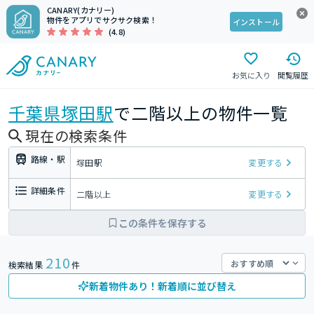
CANARY(カナリー)
物件をアプリでサクサク検索！
インストール
(4.8)
お気に入り
閲覧履歴
千葉県
塚田駅
で二階以上の物件一覧
現在の検索条件
路線・駅
塚田駅
変更する
詳細条件
二階以上
変更する
この条件を保存する
210
検索結果
件
新着物件あり！新着順に並び替え