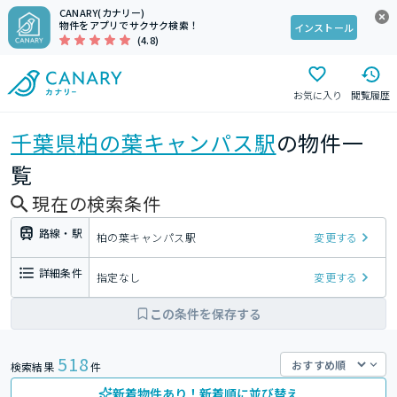
CANARY(カナリー)
物件をアプリでサクサク検索！
インストール
(4.8)
お気に入り
閲覧履歴
千葉県
柏の葉キャンパス駅
の物件一
覧
現在の検索条件
路線・駅
柏の葉キャンパス駅
変更する
詳細条件
指定なし
変更する
この条件を保存する
518
検索結果
件
新着物件あり！新着順に並び替え