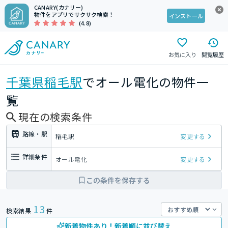
CANARY(カナリー)
物件をアプリでサクサク検索！
インストール
(4.8)
お気に入り
閲覧履歴
千葉県
稲毛駅
でオール電化の物件一
覧
現在の検索条件
路線・駅
稲毛駅
変更する
詳細条件
オール電化
変更する
この条件を保存する
13
検索結果
件
新着物件あり！新着順に並び替え