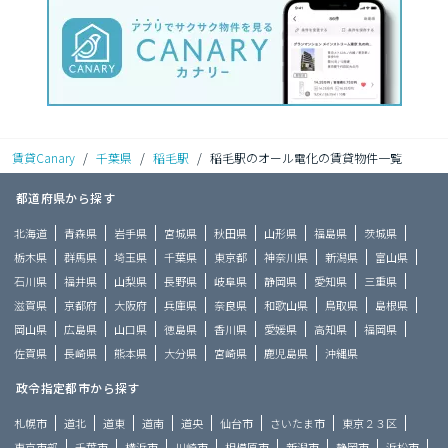
賃貸Canary
/
千葉県
/
稲毛駅
/
稲毛駅のオール電化の賃貸物件一覧
都道府県から探す
北海道
青森県
岩手県
宮城県
秋田県
山形県
福島県
茨城県
栃木県
群馬県
埼玉県
千葉県
東京都
神奈川県
新潟県
富山県
石川県
福井県
山梨県
長野県
岐阜県
静岡県
愛知県
三重県
滋賀県
京都府
大阪府
兵庫県
奈良県
和歌山県
鳥取県
島根県
岡山県
広島県
山口県
徳島県
香川県
愛媛県
高知県
福岡県
佐賀県
長崎県
熊本県
大分県
宮崎県
鹿児島県
沖縄県
政令指定都市から探す
札幌市
道北
道東
道南
道央
仙台市
さいたま市
東京２３区
東京市部
千葉市
横浜市
川崎市
相模原市
新潟市
静岡市
浜松市