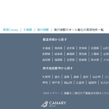
賃貸Canary
/
千葉県
/
南行徳駅
/
南行徳駅のオール電化の賃貸物件一覧
都道府県から探す
北海道
青森県
岩手県
宮城県
秋田県
山形
長野県
岐阜県
静岡県
愛知県
三重県
滋賀
高知県
福岡県
佐賀県
長崎県
熊本県
大分
政令指定都市から探す
札幌市
道北
道東
道南
道央
仙台市
さ
堺市
神戸市
岡山市
広島市
福岡市
北九州
CMギャラリー
掲載をご検討の不動産会社様はこち