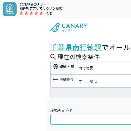
CANARY(カナリー)
物件をアプリでサクサク検索！
(4.8)
千葉県
南行徳駅
でオール
現在の検索条件
路線・駅
南行徳駅
詳細条件
オール電化
4
検索結果
件