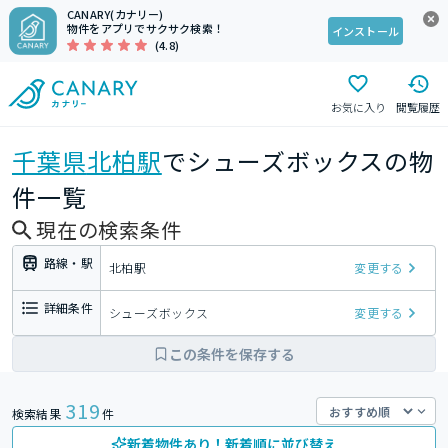
CANARY(カナリー)
物件をアプリでサクサク検索！
インストール
(4.8)
お気に入り
閲覧履歴
千葉県
北柏駅
でシューズボックスの物
件一覧
現在の検索条件
路線・駅
北柏駅
変更する
詳細条件
シューズボックス
変更する
この条件を保存する
319
検索結果
件
新着物件あり！新着順に並び替え