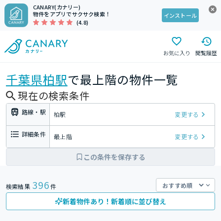
CANARY(カナリー)
物件をアプリでサクサク検索！
インストール
(4.8)
お気に入り
閲覧履歴
千葉県
柏駅
で最上階の物件一覧
現在の検索条件
路線・駅
柏駅
変更する
詳細条件
最上階
変更する
この条件を保存する
396
検索結果
件
新着物件あり！新着順に並び替え