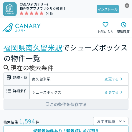
CANARY(カナリー)
物件をアプリでサクサク検索！
インストール
(4.8)
お気に入り
閲覧履歴
福岡県
南久留米駅
でシューズボックス
の物件一覧
現在の検索条件
路線・駅
南久留米駅
変更する
詳細条件
シューズボックス
変更する
この条件を保存する
1,594
検索結果
件
新着物件あり！新着順に並び替え