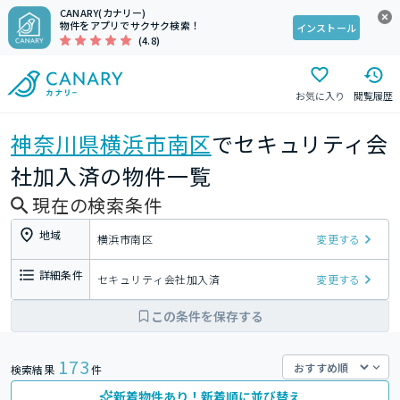
CANARY(カナリー)
物件をアプリでサクサク検索！
インストール
(4.8)
お気に入り
閲覧履歴
神奈川県
横浜市南区
でセキュリティ会
社加入済の物件一覧
現在の検索条件
地域
横浜市南区
変更する
詳細条件
セキュリティ会社加入済
変更する
この条件を保存する
173
検索結果
件
新着物件あり！新着順に並び替え