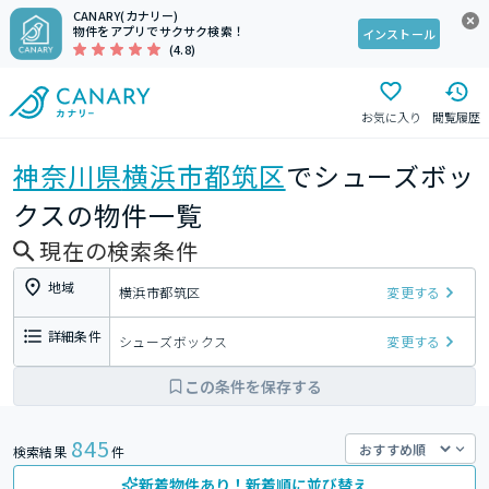
CANARY(カナリー)
物件をアプリでサクサク検索！
インストール
(4.8)
お気に入り
閲覧履歴
神奈川県
横浜市都筑区
でシューズボッ
クスの物件一覧
現在の検索条件
地域
横浜市都筑区
変更する
詳細条件
シューズボックス
変更する
この条件を保存する
845
検索結果
件
新着物件あり！新着順に並び替え