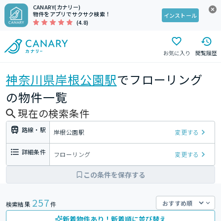
CANARY(カナリー)
物件をアプリでサクサク検索！
インストール
(4.8)
お気に入り
閲覧履歴
神奈川県
岸根公園駅
でフローリング
の物件一覧
現在の検索条件
路線・駅
岸根公園駅
変更する
詳細条件
フローリング
変更する
この条件を保存する
257
検索結果
件
新着物件あり！新着順に並び替え