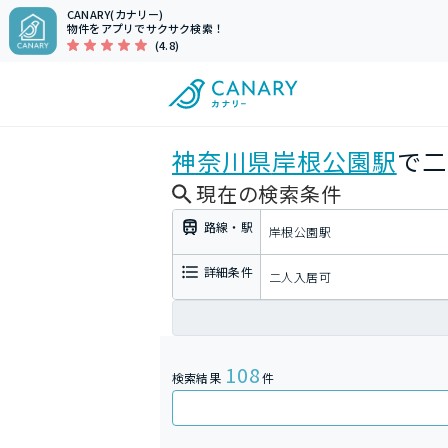
CANARY(カナリー)
物件をアプリでサクサク検索！
(4.8)
神奈川県
岸根公園駅
で二
現在の検索条件
路線・駅
岸根公園駅
詳細条件
二人入居可
108
検索結果
件