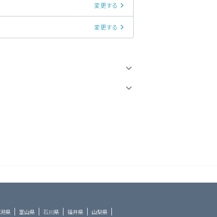
変更する
変更する
潟県
富山県
石川県
福井県
山梨県