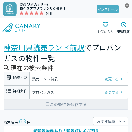
CANARY(カナリー)
物件をアプリでサクサク検索！
インストール
(4.8)
お気に入り
閲覧履歴
神奈川県
読売ランド前駅
でプロパン
ガスの物件一覧
現在の検索条件
路線・駅
読売ランド前駅
変更する
詳細条件
プロパンガス
変更する
この条件を保存する
63
検索結果
件
新着物件あり！新着順に並び替え