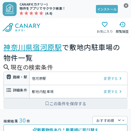
CANARY(カナリー)
物件をアプリでサクサク検索！
インストール
(4.8)
お気に入り
閲覧履歴
神奈川県
宿河原駅
で敷地内駐車場の
物件一覧
現在の検索条件
路線・駅
宿河原駅
変更する
詳細条件
敷地内駐車場
変更する
この条件を保存する
30
検索結果
件
新着物件あり！新着順に並び替え