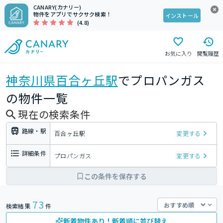
CANARY(カナリー)
物件をアプリでサクサク検索！
インストール
(4.8)
お気に入り
閲覧履歴
神奈川県
百合ヶ丘駅
でプロパンガス
の物件一覧
現在の検索条件
路線・駅
百合ヶ丘駅
変更する
詳細条件
プロパンガス
変更する
この条件を保存する
73
検索結果
件
新着物件あり！新着順に並び替え