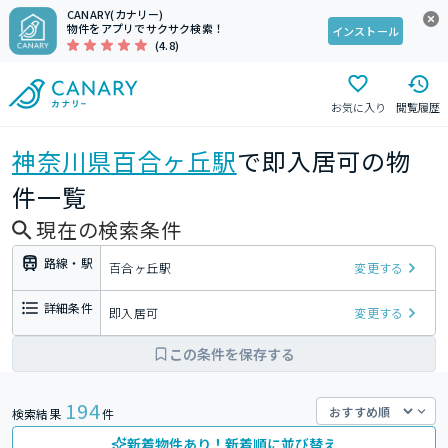
CANARY(カナリー)
物件をアプリでサクサク検索！
インストール
(4.8)
お気に入り
閲覧履歴
神奈川県
百合ヶ丘駅
で即入居可の物
件一覧
現在の検索条件
路線・駅
百合ヶ丘駅
変更する
詳細条件
即入居可
変更する
この条件を保存する
194
検索結果
件
新着物件あり！新着順に並び替え